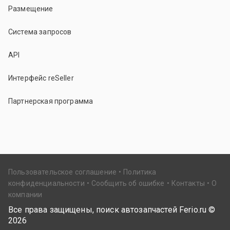
Размещение
Система запросов
API
Интерфейс reSeller
Партнерская программа
Пользовательское соглашение
Политика
конфиденциальности
Сообщить об ошибке
Контакты
О
компании
Все права защищены, поиск автозапчастей Ferio.ru ©
2026