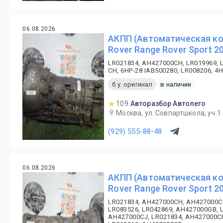
06.08.2026
АКПП (Автоматическая ко
Rover Range Rover Sport 2
LR021834, AH427000CH, LR019969, 
CH, 6HP-28 IAB500280, LR008206, 
б.у. оригинал
в наличии
109
Авторазбор Автолего
Москва, ул. Совпартшкола, уч.1
(929) 555-88-48
06.08.2026
АКПП (Автоматическая ко
Rover Range Rover Sport 2
LR021834, AH427000CH, AH427000C
LR083526, LR042869, AH427000GB, 
AH427000CJ, LR021834, AH427000C