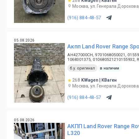
268
KWagen | КВаген
Москва, ул. Генерала Дорохова,
(916) 884-48-57
05.08.2026
Акпп Land Rover Range Spo
AH427000CH, 9701068050021, 01559
1068301375, 010680521210155932, 
б.у. оригинал
в наличии
268
KWagen | КВаген
Москва, ул. Генерала Дорохова,
(916) 884-48-57
05.08.2026
АКПП Land Rover Range Ro
L320