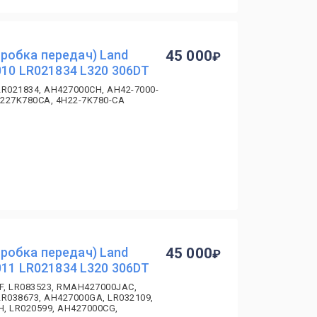
робка передач) Land
45 000
010 LR021834 L320 306DT
LR021834, AH427000CH, AH42-7000-
4H227K780CA, 4H22-7K780-CA
робка передач) Land
45 000
011 LR021834 L320 306DT
F, LR083523, RMAH427000JAC,
LR038673, AH427000GA, LR032109,
H, LR020599, AH427000CG,