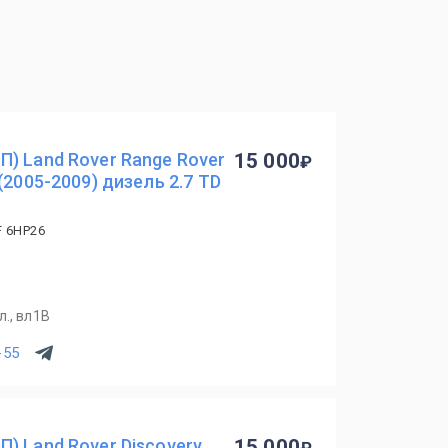
) Land Rover Range Rover
15 000
(2005-2009) дизель 2.7 TD
F 6HP26
., вл1В
-55
) Land Rover Discovery
15 000