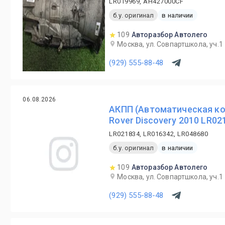
LR019969, AH427000CF
б.у. оригинал
в наличии
109
Авторазбор Автолего
Москва, ул. Совпартшкола, уч.1
(929) 555-88-48
06.08.2026
АКПП (Автоматическая ко
Rover Discovery 2010 LR02
LR021834, LR016342, LR048680
б.у. оригинал
в наличии
109
Авторазбор Автолего
Москва, ул. Совпартшкола, уч.1
(929) 555-88-48