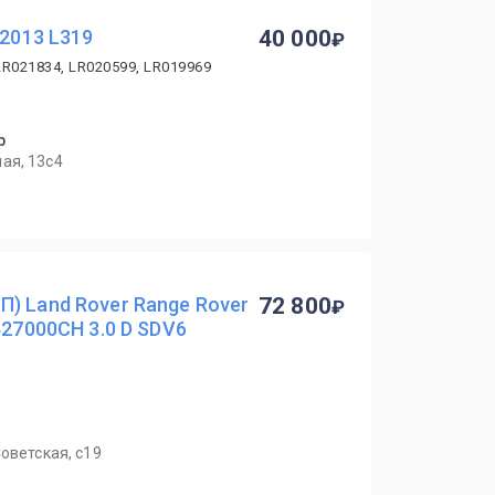
 2013 L319
40 000
LR021834, LR020599, LR019969
р
ая, 13с4
) Land Rover Range Rover
72 800
427000CH 3.0 D SDV6
оветская, с19