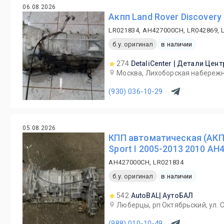
06.08.2026
Акпп Land Rover Discovery
LR021834, AH427000CH, LR042869, 
б.у. оригинал
в наличии
274
DetaliCenter | Детали Цент
Москва, Лихоборская набережн
(930) 036-10-29
05.08.2026
КПП автоматическая (АКПП
Sport I 2005-2013 2010 AH
AH427000CH, LR021834
б.у. оригинал
в наличии
542
AutoBAL| АутоБАЛ
Люберцы, рп Октябрьский, ул. С
(988) 010-10-49