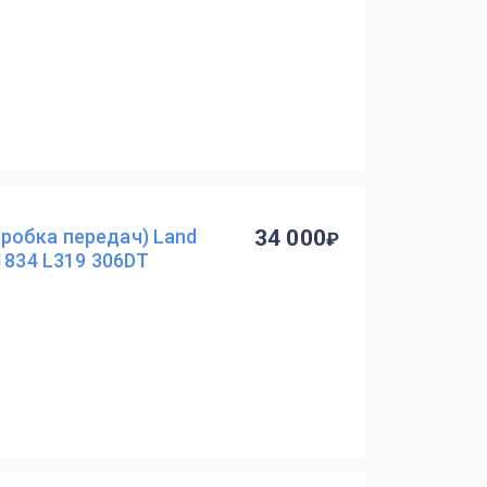
робка передач) Land
34 000
1834 L319 306DT