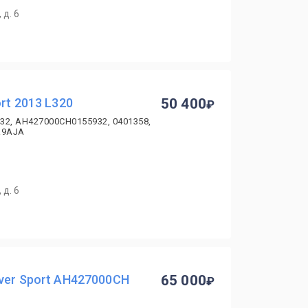
 д. 6
rt 2013 L320
50 400
32, AH427000CH0155932, 0401358,
R9AJA
 д. 6
ver Sport AH427000CH
65 000