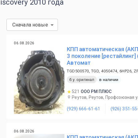
iscovery 2010 года
Сначала новые
06.08.2026
КПП автоматическая (АКПП
3 поколение [рестайлинг] 
Автомат
TGD500570, TGD, 4050474, 6HP26, Z
б.у. оригинал
в наличии
521
ООО РМ ПЛЮС
Реутов, Реутов, Профсоюзная ул
(929) 666-61-61
(926) 351-55
06.08.2026
КПП автоматическая (АКПП