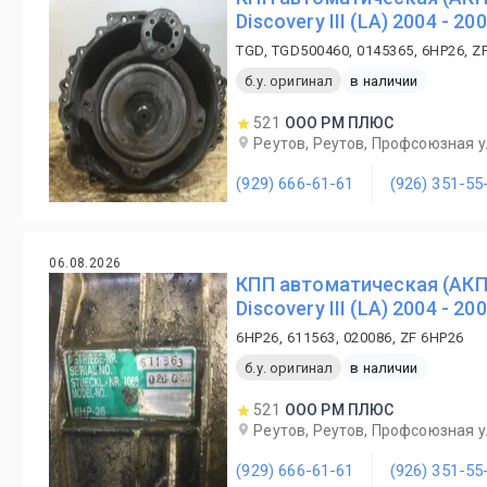
Discovery III (LA) 2004 - 
TGD, TGD500460, 0145365, 6HP26, Z
б.у. оригинал
в наличии
521
ООО РМ ПЛЮС
Реутов, Реутов, Профсоюзная ул
(929) 666-61-61
(926) 351-55
06.08.2026
КПП автоматическая (АКПП
Discovery III (LA) 2004 - 2
6HP26, 611563, 020086, ZF 6HP26
б.у. оригинал
в наличии
521
ООО РМ ПЛЮС
Реутов, Реутов, Профсоюзная ул
(929) 666-61-61
(926) 351-55