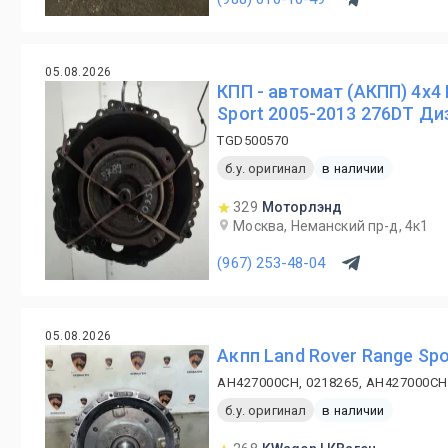
05.08.2026
КПП - автомат (АКПП) 4х4 
Sport 2005-2013 276DT Диз
TGD500570
б.у. оригинал
в наличии
329
Моторлэнд
Москва, Неманский пр-д, 4к1
(967) 253-48-04
05.08.2026
Акпп Land Rover Range Spo
AH427000CH, 0218265, AH427000CH,
б.у. оригинал
в наличии