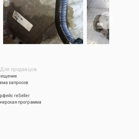
Для продавцов
мещение
ема запросов
рфейс reSeller
нерская программа