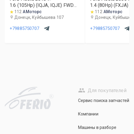
1.6 (105Hp) (IQJA, IQJE) FWD
1.4 (80Hp) (FXJA) 
MT
112
АМоторс
112
АМоторс
Донецк, Куйбышева 107
Донецк, Куйбышев
+79885750707
+79885750707
Для покупателей
R
Сервис поиска запчастей
Компании
Машины в разборе