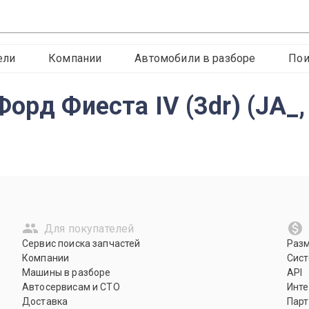
ели
Компании
Автомобили в разборе
Пои
орд Фиеста IV (3dr) (JA_,
Для покупателей
Сервис поиска запчастей
Раз
Компании
Сист
Машины в разборе
API
Автосервисам и СТО
Инте
Доставка
Парт