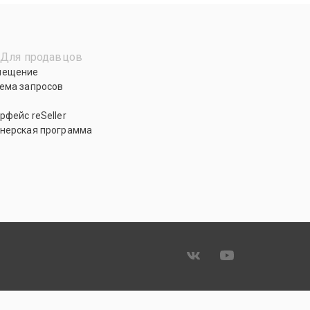
Для продавцов
мещение
ема запросов
рфейс reSeller
нерская программа