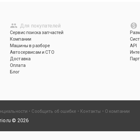
Для покупателей
Сервис поиска запчастей
Раз
Компании
Сист
Машины в разборе
API
Автосервисам и СТО
Инте
Доставка
Парт
Оплата
Блог
енциальности
Сообщить об ошибке
Контакты
О компании
io.ru ©
2026