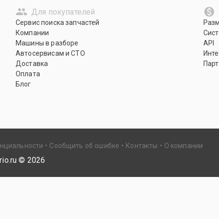
Для покупателей
Сервис поиска запчастей
Раз
Компании
Сист
Машины в разборе
API
Автосервисам и СТО
Инте
Доставка
Парт
Оплата
Блог
енциальности
Сообщить об ошибке
Контакты
О компании
io.ru ©
2026