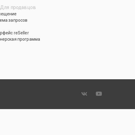
Для продавцов
мещение
ема запросов
рфейс reSeller
нерская программа