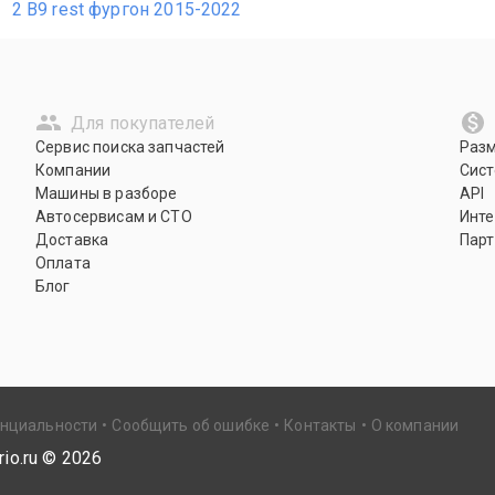
2 B9 rest фургон 2015-2022
Для покупателей
Сервис поиска запчастей
Раз
Компании
Сист
Машины в разборе
API
Автосервисам и СТО
Инте
Доставка
Парт
Оплата
Блог
енциальности
Сообщить об ошибке
Контакты
О компании
io.ru ©
2026