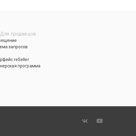
Для продавцов
мещение
ема запросов
рфейс reSeller
нерская программа