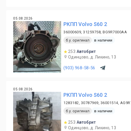
05.08.2026
PКПП Volvo S60 2
36000609, 31259758, BG9R7000AA
б.у. оригинал
в наличии
253
Автобрит
Одинцово, д. Ликино, 13
(903) 968-58-56
05.08.2026
PКПП Volvo S60 2
1283182, 30787969, 36001514, AG9
б.у. оригинал
в наличии
253
Автобрит
Одинцово, д. Ликино, 13