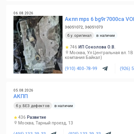
06.08.2026
Акпп mps 6 bg9r7000ca VO
36051072, 36051073
б.у. оригинал
в наличии
746
ИП Соколова О.В.
Москва, Ул Центральная вл. 1В
компания Байкал)
(910) 400-78-99
(926) 
05.08.2026
АКПП
б.у. БЕЗ дефектов
в наличии
436
Развитие
Москва, Тарный проезд, 13
(495) 133-39-33
(925) 133-39-33