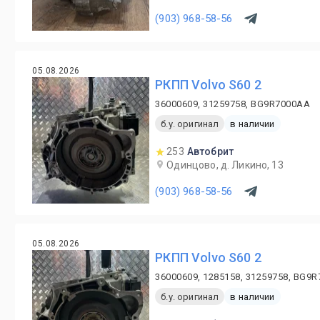
(903) 968-58-56
05.08.2026
PКПП Volvo S60 2
36000609, 31259758, BG9R7000AA
б.у. оригинал
в наличии
253
Автобрит
Одинцово, д. Ликино, 13
(903) 968-58-56
05.08.2026
PКПП Volvo S60 2
36000609, 1285158, 31259758, BG9
б.у. оригинал
в наличии