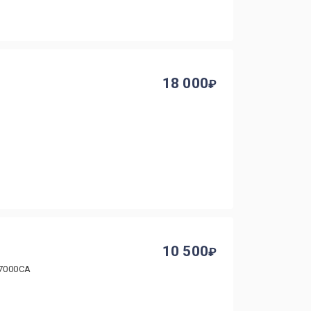
18 000
10 500
R7000CA