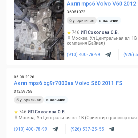
Акпп mps6 Volvo V60 2012
36051072
б.у. оригинал
в наличии
746
ИП Соколова О.В.
Москва, Ул Центральная вл. 1В
компания Байкал)
(910) 400-78-99
(926) 
06.08.2026
Акпп mps6 bg9r7000aa Volvo S60 2011 FS
31259758
б.у. оригинал
в наличии
746
ИП Соколова О.В.
Москва, Ул Центральная вл. 1В (Ориентир транспортная
(910) 400-78-99
(926) 537-25-55