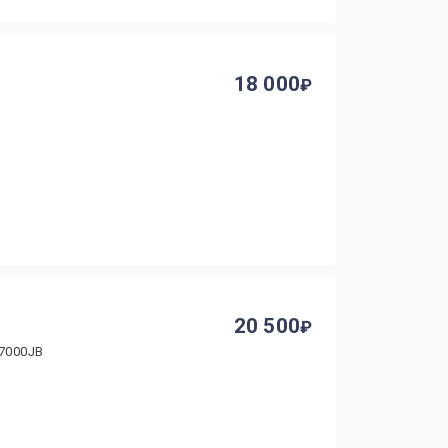
18 000
20 500
R7000JB