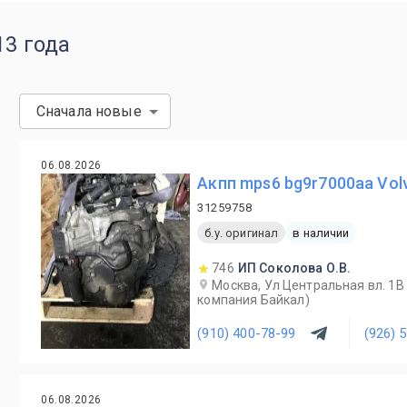
13 года
Сначала новые
06.08.2026
Акпп mps6 bg9r7000aa Vol
31259758
б.у. оригинал
в наличии
746
ИП Соколова О.В.
Москва, Ул Центральная вл. 1В
компания Байкал)
(910) 400-78-99
(926) 
06.08.2026