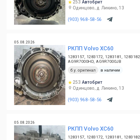
253
Автобрит
Одинцово, д. Ликино, 13
(903) 968-58-56
05.08.2026
PКПП Volvo XC60
1283157, 1283172, 1283181, 1283182
AG9R7000HD, AG9R7000JB
б.у. оригинал
в наличии
253
Автобрит
Одинцово, д. Ликино, 13
(903) 968-58-56
05.08.2026
PКПП Volvo XC60
1283157, 1283172, 1283181, 1283182