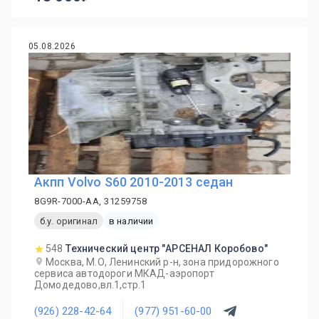
05.08.2026
Акпп Volvo S60 2010-2013 седан
8G9R-7000-AA, 31259758
б.у. оригинал
в наличии
548
Технический центр "АРСЕНАЛ Коробово"
Москва, М.О, Ленинский р-н, зона придорожного
сервиса автодороги МКАД-аэропорт
Домодедово,вл.1,стр.1
(926) 228-42-64
(977) 951-60-00