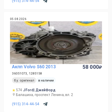
(915) 314-44-54
05.08.2026
Акпп Volvo S60 2013
58 000
36051073, 1285158
б.у. оригинал
в наличии
574
JFord| ДжейФорд
Балашиха, проспект Ленина, вл. 2
(915) 314-44-54