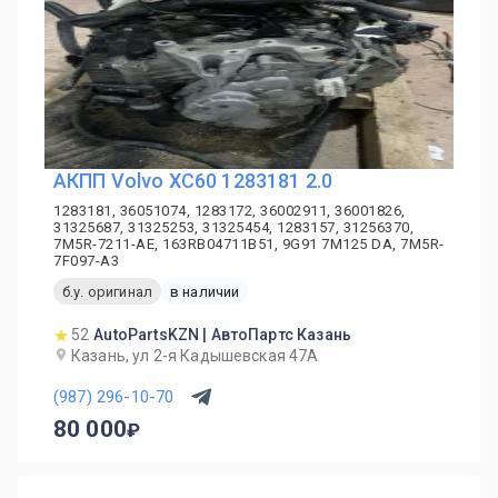
АКПП Volvo XC60 1283181 2.0
1283181, 36051074, 1283172, 36002911, 36001826,
31325687, 31325253, 31325454, 1283157, 31256370,
7M5R-7211-AE, 163RB04711B51, 9G91 7M125 DA, 7M5R-
7F097-A3
б.у. оригинал
в наличии
52
AutoPartsKZN | АвтоПартс Казань
Казань, ул 2-я Кадышевская 47А
(987) 296-10-70
80 000