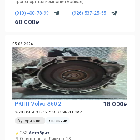
транспортная компания Байкал)
(910) 400-78-99
(926) 537-25-55
60 000
05.08.2026
PКПП Volvo S60 2
18 000
36000609, 31259758, BG9R7000AA
б.у. оригинал
в наличии
253
Автобрит
Одинцово, д. Ликино, 13