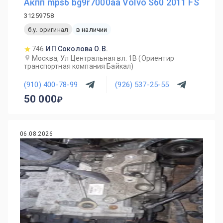
Акпп mps6 bg9r7000aa Volvo S60 2011 FS
31259758
б.у. оригинал
в наличии
746
ИП Соколова О.В.
Москва, Ул Центральная вл. 1В (Ориентир
транспортная компания Байкал)
(910) 400-78-99
(926) 537-25-55
50 000
06.08.2026