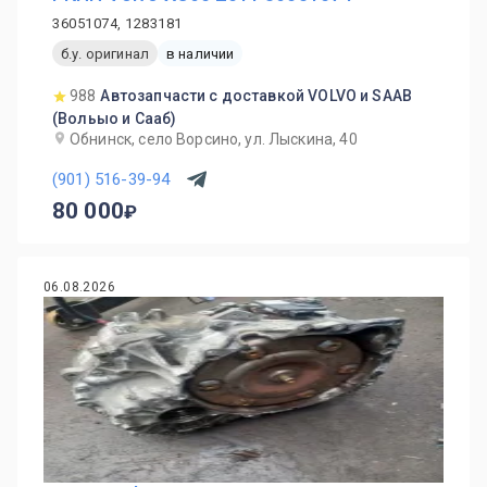
36051074, 1283181
б.у. оригинал
в наличии
988
Автозапчасти с доставкой VOLVO и SAAB
(Вольыо и Сааб)
Обнинск, село Ворсино, ул. Лыскина, 40
(901) 516-39-94
80 000
06.08.2026