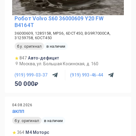
Робот Volvo S60 36000609 Y20 FW
B4164T
36000609, 1285158, MPS6, 6DCT450, BG9R7000CA,
31259758, 6DCT450
б.у. оригинал
в наличии
847
Авто-дефицит
Москва, ул. Большая Косинская, д. 160
(919) 999-03-37
(919) 993-46-44
50 000
04.08.2026
акпп
б.у. оригинал
в наличии
364
М4 Моторс