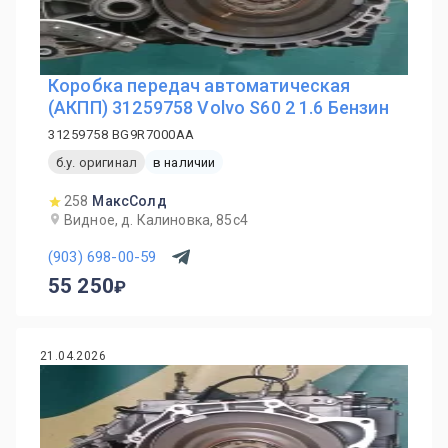
Коробка передач автоматическая
(АКПП) 31259758 Volvo S60 2 1.6 Бензин
31259758 BG9R7000AA
б.у. оригинал
в наличии
258
МаксСолд
Видное, д. Калиновка, 85с4
(903) 698-00-59
55 250
21.04.2026