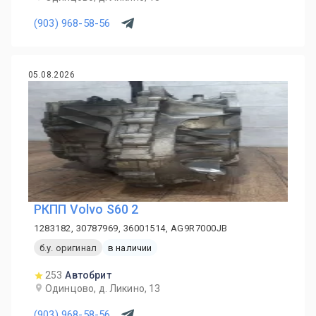
(903) 968-58-56
05.08.2026
PКПП Volvo S60 2
1283182, 30787969, 36001514, AG9R7000JB
б.у. оригинал
в наличии
253
Автобрит
Одинцово, д. Ликино, 13
(903) 968-58-56