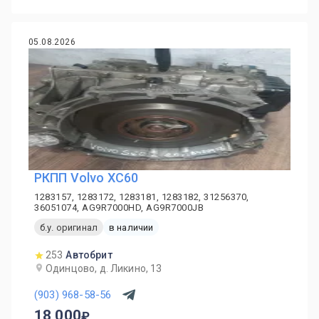
05.08.2026
PКПП Volvo XC60
1283157, 1283172, 1283181, 1283182, 31256370,
36051074, AG9R7000HD, AG9R7000JB
б.у. оригинал
в наличии
253
Автобрит
Одинцово, д. Ликино, 13
(903) 968-58-56
18 000