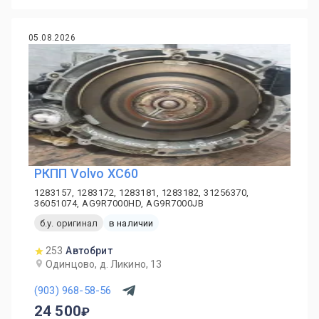
05.08.2026
PКПП Volvo XC60
1283157, 1283172, 1283181, 1283182, 31256370,
36051074, AG9R7000HD, AG9R7000JB
б.у. оригинал
в наличии
253
Автобрит
Одинцово, д. Ликино, 13
(903) 968-58-56
24 500