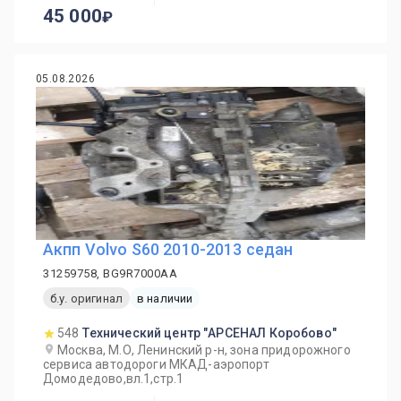
45 000
05.08.2026
Акпп Volvo S60 2010-2013 седан
31259758, BG9R7000AA
б.у. оригинал
в наличии
548
Технический центр "АРСЕНАЛ Коробово"
Москва, М.О, Ленинский р-н, зона придорожного
сервиса автодороги МКАД-аэропорт
Домодедово,вл.1,стр.1