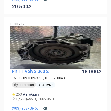
20 500
05.08.2026
PКПП Volvo S60 2
18 000
36000609, 31259758, BG9R7000AA
б.у. оригинал
в наличии
253
Автобрит
Одинцово, д. Ликино, 13
(903) 968-58-56