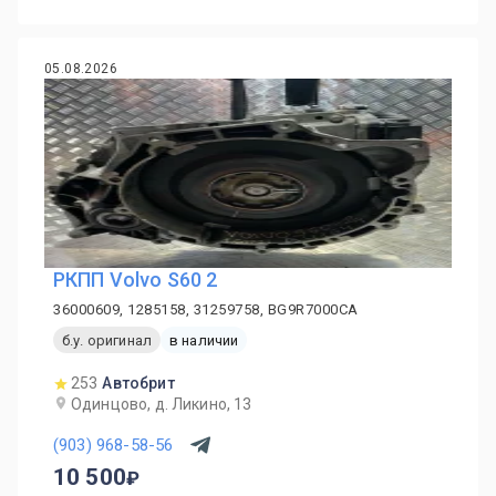
05.08.2026
PКПП Volvo S60 2
36000609, 1285158, 31259758, BG9R7000CA
б.у. оригинал
в наличии
253
Автобрит
Одинцово, д. Ликино, 13
(903) 968-58-56
10 500