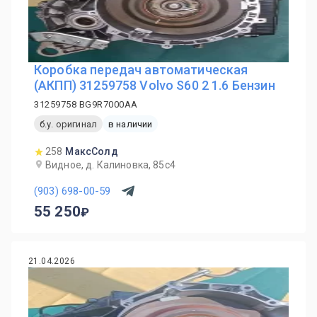
Коробка передач автоматическая
(АКПП) 31259758 Volvo S60 2 1.6 Бензин
31259758 BG9R7000AA
б.у. оригинал
в наличии
258
МаксСолд
Видное, д. Калиновка, 85с4
(903) 698-00-59
55 250
21.04.2026