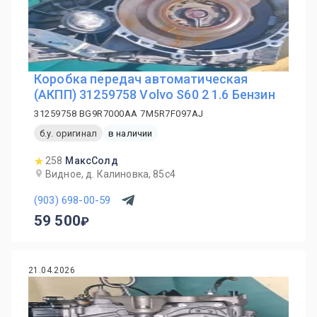
Коробка передач автоматическая
(АКПП) 31259758 Volvo S60 2 1.6 Бензин
31259758 BG9R7000AA 7M5R7F097AJ
б.у. оригинал
в наличии
258
МаксСолд
Видное, д. Калиновка, 85с4
(903) 698-00-59
59 500
21.04.2026