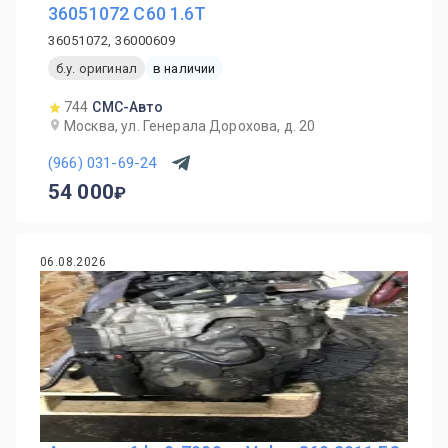
36051072 С60 1.6T
36051072, 36000609
б.у. оригинал
в наличии
744
СМС-Авто
Москва, ул. Генерала Дорохова, д. 20
(966) 031-69-24
54 000
06.08.2026