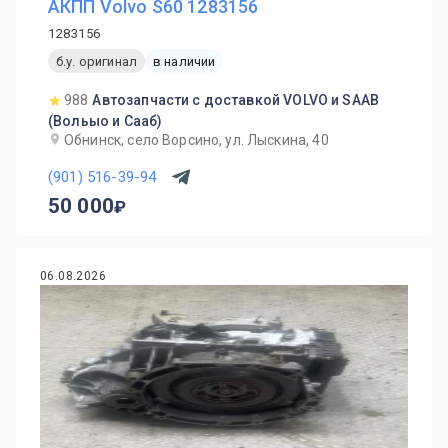
АКПП Volvo S60 1283156
1283156
б.у. оригинал
в наличии
988
Автозапчасти с доставкой VOLVO и SAAB
(Вольыо и Сааб)
Обнинск, село Ворсино, ул. Лыскина, 40
(901) 516-39-94
50 000
06.08.2026