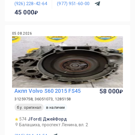
(926) 228-42-64
(977) 951-60-00
45 000
05.08.2026
Акпп Volvo S60 2015 FS45
58 000
31259758, 36051073, 1285158
б.у. оригинал
в наличии
574
JFord| ДжейФорд
Балашиха, проспект Ленина, вл. 2