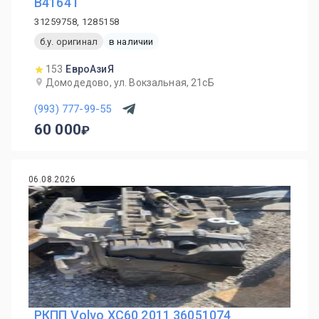
B4164T
31259758, 1285158
б.у. оригинал
в наличии
153
ЕвроАзиЯ
Домодедово, ул. Вокзальная, 21сБ
(993) 777-99-55
60 000
06.08.2026
РКПП Volvo XC60 2011 36051074