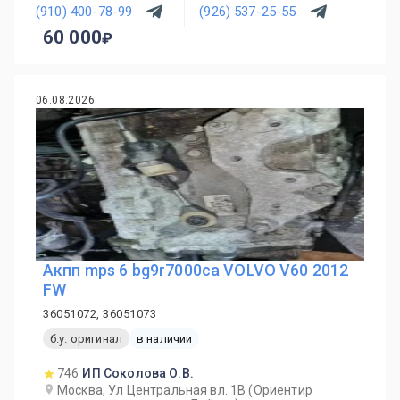
(910) 400-78-99
(926) 537-25-55
60 000
06.08.2026
Акпп mps 6 bg9r7000ca VOLVO V60 2012
FW
36051072, 36051073
б.у. оригинал
в наличии
746
ИП Соколова О.В.
Москва, Ул Центральная вл. 1В (Ориентир