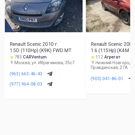
Renault Scenic
2010
г.
Renault Scenic
2007
1.5D (110Hp) (K9K) FWD MT
1.6 (115Hp) (K4M 8
783
CARVentum
112
Агрегат
Москва, ул. Ибрагимова, 35с7
Нижний Новгород, 
Правдинская, 27А
(963) 663-46-43
(903) 041-86-01
(977) 964-08-03