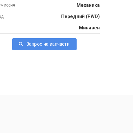
Механика
смиссия
Передний (FWD)
од
Минивен
в
Запрос на запчасти