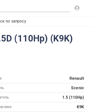
ск по запросу
.5D (110Hp) (K9K)
Renault
а
Scenic
ль
1.5 (110Hp)
атель
K9K
ировка