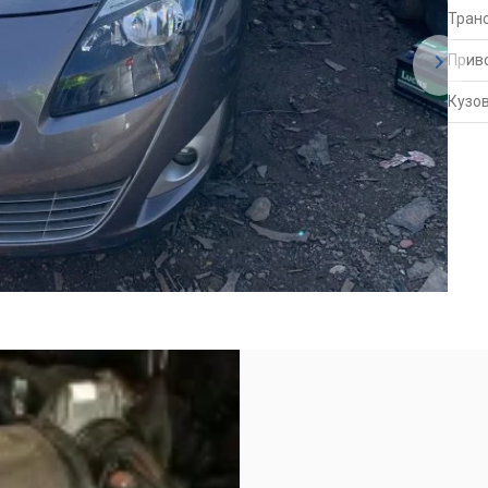
Тран
Прив
Кузо