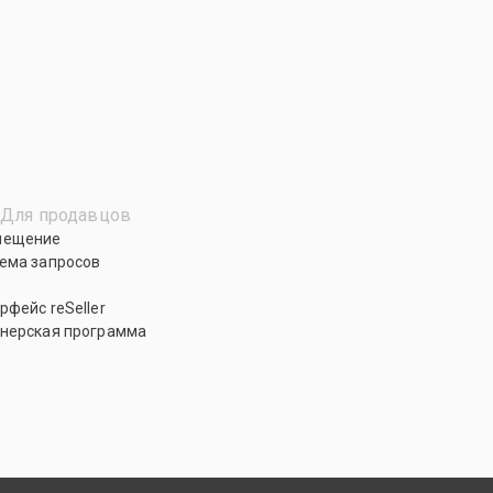
Для продавцов
мещение
ема запросов
рфейс reSeller
нерская программа