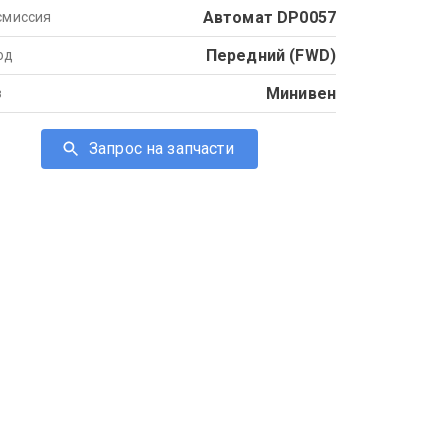
Автомат DP0057
смиссия
Передний (FWD)
од
Минивен
в
Запрос на запчасти