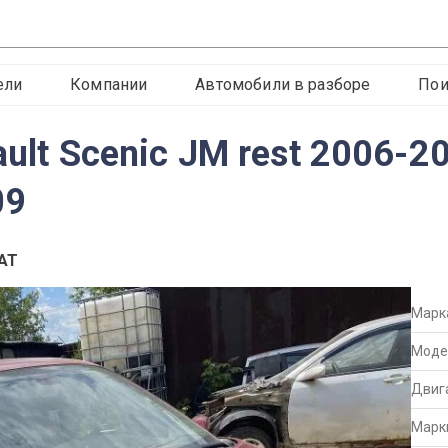
ели
Компании
Автомобили в разборе
Пои
ault Scenic JM rest 2006-2
09
 AT
Марк
Моде
Двиг
Марк