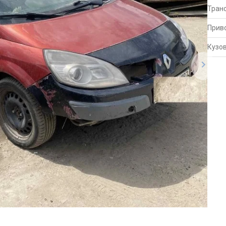
Тран
Прив
Кузо