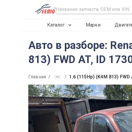
R
Каталог
Марки
Двигат
Авто в разборе: Ren
813) FWD AT, ID 173
Главная
/
/
1.6 (115Hp) (K4M 813) FWD