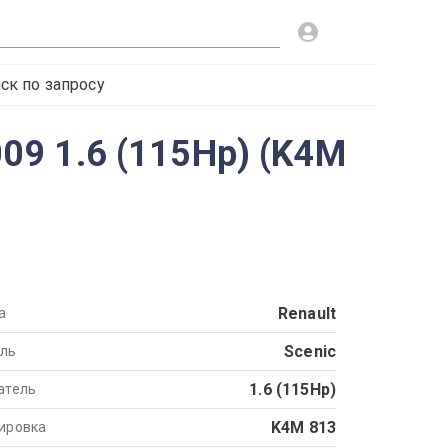
ск по запросу
009 1.6 (115Hp) (K4M
Renault
а
Scenic
ль
1.6 (115Hp)
атель
K4M 813
ировка