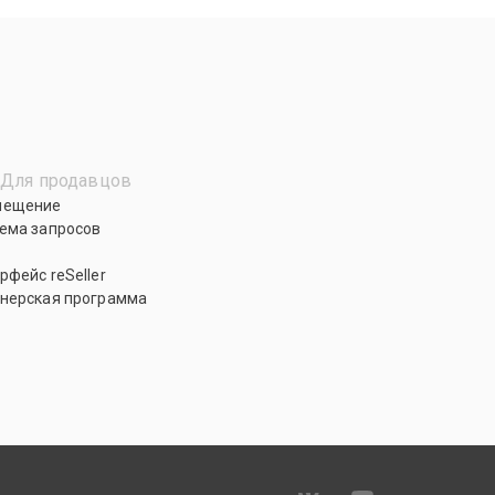
Для продавцов
мещение
ема запросов
рфейс reSeller
нерская программа