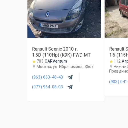
Renault Scenic
2010
г.
Renault 
1.5D (110Hp) (K9K) FWD MT
1.6 (115
783
CARVentum
112
Аг
Москва, ул. Ибрагимова, 35с7
Нижний
Правдинс
(963) 663-46-43
(903) 041
(977) 964-08-03