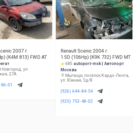
Scenic
2007
г.
Renault Scenic
2004
г.
Hp) (K4M 813) FWD AT
1.5D (106Hp) (K9K 732) FWD MT
регат
685
autoport-msk | Автопорт
 Новгород, ул.
Москва
кая, 27А
Мытищи, посёлок Кардо-Лента,
ул. Южная, 5д/8
-86-01
(926) 644-84-54
(925) 753-48-02