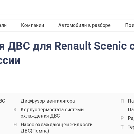
ели
Компании
Автомобили в разборе
Пои
 ДВС для Renault Scenic 
ссии
ВС
Диффузор вентилятора
Па
Корпус термостата системы
Па
охлаждения ДВС
Ра
Насос охлаждающей жидкости
Те
ДВС(Помпа)