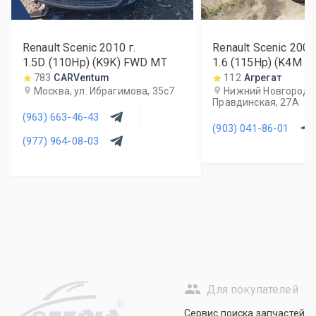
Renault Scenic
2010
г.
Renault Scenic
2007
1.5D (110Hp) (K9K) FWD MT
1.6 (115Hp) (K4M 8
783
CARVentum
112
Агрегат
Москва, ул. Ибрагимова, 35с7
Нижний Новгород, 
Правдинская, 27А
(963) 663-46-43
(903) 041-86-01
(977) 964-08-03
Для покупателей
R
Сервис поиска запчастей