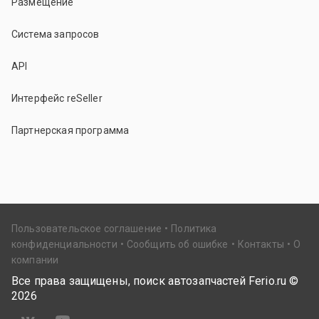
Размещение
Система запросов
API
Интерфейс reSeller
Партнерская программа
Пользовательское соглашение
Политика
конфиденциальности
Сообщить об ошибке
Контакты
О
компании
Все права защищены, поиск автозапчастей Ferio.ru ©
2026