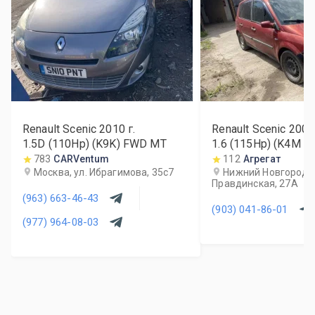
Renault Scenic
2010
г.
Renault Scenic
2007
1.5D (110Hp) (K9K) FWD MT
1.6 (115Hp) (K4M 8
783
CARVentum
112
Агрегат
Москва, ул. Ибрагимова, 35с7
Нижний Новгород, 
Правдинская, 27А
(963) 663-46-43
(903) 041-86-01
(977) 964-08-03