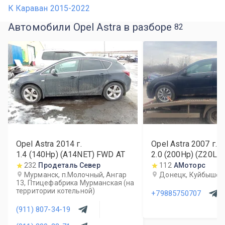
К Караван 2015-2022
Автомобили Opel Astra в разборе
82
Opel Astra
2014
г.
Opel Astra
2007
г.
1.4 (140Hp) (A14NET) FWD AT
2.0 (200Hp) (Z20L
232
Продеталь Север
112
АМоторс
Мурманск, п.Молочный, Ангар
Донецк, Куйбышев
13, Птицефабрика Мурманская (на
территории котельной)
+79885750707
(911) 807-34-19