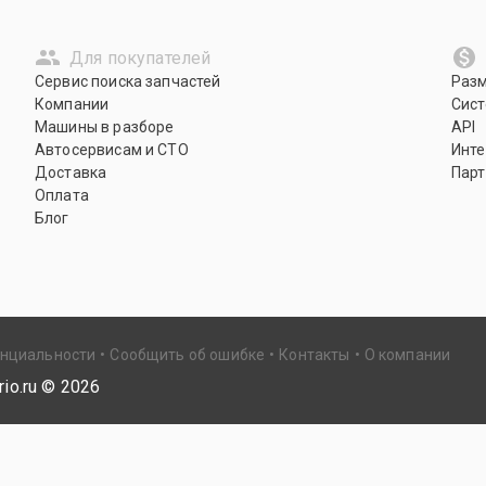
Для покупателей
Сервис поиска запчастей
Раз
Компании
Сист
Машины в разборе
API
Автосервисам и СТО
Инте
Доставка
Парт
Оплата
Блог
енциальности
Сообщить об ошибке
Контакты
О компании
io.ru ©
2026