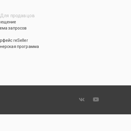
Для продавцов
мещение
ема запросов
рфейс reSeller
нерская программа