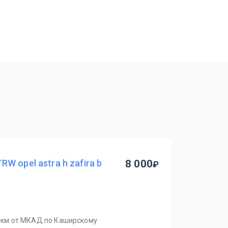
 opel astra h zafira b
8 000
 2 км от МКАД по Каширскому