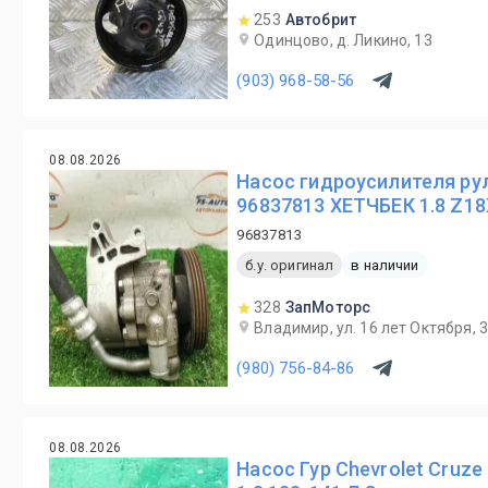
253
Автобрит
Одинцово, д. Ликино, 13
(903) 968-58-56
08.08.2026
Насос гидроусилителя рул
96837813 ХЕТЧБЕК 1.8 Z1
96837813
б.у. оригинал
в наличии
328
ЗапМоторс
Владимир, ул. 16 лет Октября, 
(980) 756-84-86
08.08.2026
Насос Гур Chevrolet Cruze