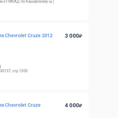
0км от МКАД по Каширскому ш.)
я Chevrolet Cruze 2012
3 000
ц
30137, стр.1300
я Chevrolet Cruze
4 000