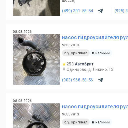
шоссе)
(499) 391-58-54
(925) 
08.08.2026
насос гидроусилителя рул
96837813
б.у. оригинал
в наличии
253
Автобрит
Одинцово, д. Ликино, 13
(903) 968-58-56
08.08.2026
насос гидроусилителя рул
96837813
б.у. оригинал
в наличии