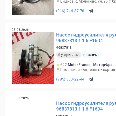
Видное, с. Молоково, уч. 96 (1
(916) 744-87-76
08.08.2026
Насос гидроусилителя рул
96837813 1 1.6 F16D4
96837813
б.у. оригинал
в наличии
692
MotorFrance | МоторФран
Раменское, Островцы, Квартал 
(985) 333-22-44
08.08.2026
Насос гидроусилителя рул
96837813 1 1.6 F16D4
96837813