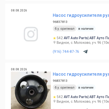
08.08.2026
Насос гидроусилителя рул
96837813
б.у. оригинал
в наличии
542
AVT Auto Parts| АВТ Ауто П
Видное, с. Молоково, уч. 96 (1
(916) 744-87-76
08.08.2026
Насос гидроусилителя рул
96837813
б.у. оригинал
в наличии
542
AVT Auto Parts| АВТ Ауто П
Видное, с. Молоково, уч. 96 (1