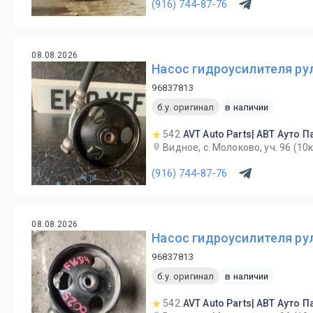
(916) 744-87-76
08.08.2026
Насос гидроусилителя рул
96837813
б.у. оригинал
в наличии
542
AVT Auto Parts| АВТ Ауто П
Видное, с. Молоково, уч. 96 (1
(916) 744-87-76
08.08.2026
Насос гидроусилителя рул
96837813
б.у. оригинал
в наличии
542
AVT Auto Parts| АВТ Ауто П