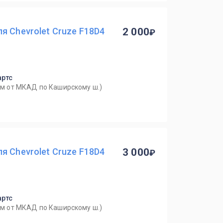
я Chevrolet Cruze F18D4
2 000
артс
0км от МКАД по Каширскому ш.)
я Chevrolet Cruze F18D4
3 000
артс
0км от МКАД по Каширскому ш.)