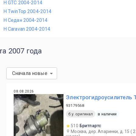
H GTC 2004-2014
H TwinTop 2004-2014
H Седан 2004-2014
H Caravan 2004-2014
ra 2007 года
Сначала новые
08.08.2026
Электрогидроусилитель TRW
93179568
б.у. оригинал
в наличии
510
Бритпартс
Москва, дер. Апаринки, д. 15 (