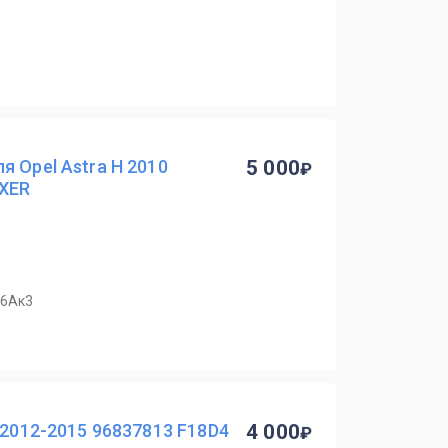
я Opel Astra H 2010
5 000
8XER
36Ак3
 2012-2015 96837813 F18D4
4 000