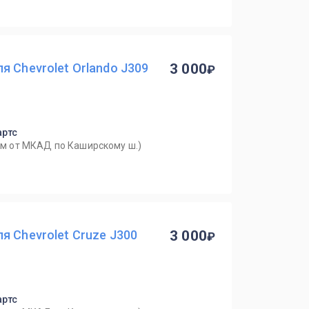
я Chevrolet Orlando J309
3 000
артс
0км от МКАД по Каширскому ш.)
я Chevrolet Cruze J300
3 000
артс