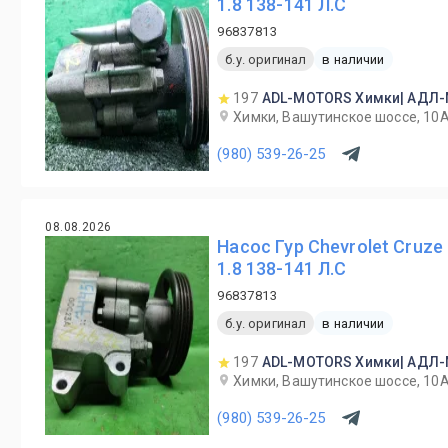
1.8 138-141 Л.С
96837813
б.у. оригинал
в наличии
197
ADL-MOTORS Химки| АДЛ
Химки, Вашутинское шоссе, 10
(980) 539-26-25
08.08.2026
Насос Гур Chevrolet Cruze
1.8 138-141 Л.С
96837813
б.у. оригинал
в наличии
197
ADL-MOTORS Химки| АДЛ
Химки, Вашутинское шоссе, 10
(980) 539-26-25