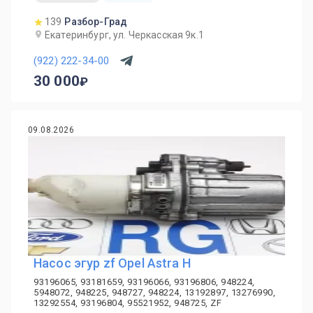
139
Разбор-Град
Екатеринбург, ул. Черкасская 9к.1
(922) 222-34-00
30 000
09.08.2026
Насос эгур zf Opel Astra H
93196065, 93181659, 93196066, 93196806, 948224,
5948072, 948225, 948727, 948224, 13192897, 13276990,
13292554, 93196804, 95521952, 948725, ZF