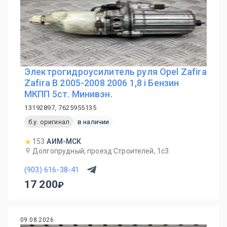
Электрогидроусилитель руля Opel Zafira
Zafira B 2005-2008 2006 1,8 i Бензин
МКПП 5ст. Минивэн.
13192897, 7625955135
б.у. оригинал
в наличии
153
АИМ-МСК
Долгопрудный, проезд Строителей, 1с3
(903) 616-38-41
17 200
09.08.2026