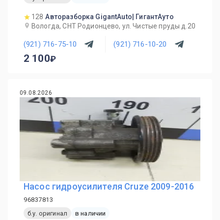
128
Авторазборка GigantAuto| ГигантАуто
Вологда, СНТ Родионцево, ул. Чистые пруды д.20
(921) 716-75-10
(921) 716-10-20
2 100
09.08.2026
Насос гидроусилителя Cruze 2009-2016
96837813
б.у. оригинал
в наличии