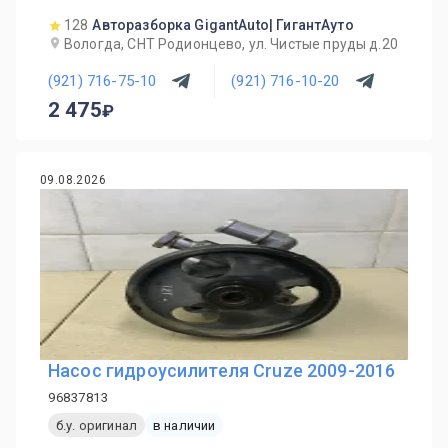
128
Авторазборка GigantAuto| ГигантАуто
Вологда, СНТ Родионцево, ул. Чистые пруды д.20
(921) 716-75-10
(921) 716-10-20
2 475
09.08.2026
Насос гидроусилителя Cruze 2009-2016
96837813
б.у. оригинал
в наличии