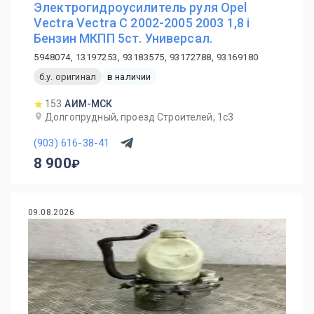
Электрогидроусилитель руля Opel
Vectra Vectra C 2002-2005 2003 1,8 i
Бензин МКПП 5ст. Универсал.
5948074, 13197253, 93183575, 93172788, 93169180
б.у. оригинал
в наличии
153
АИМ-МСК
Долгопрудный, проезд Строителей, 1с3
(903) 616-38-41
8 900
09.08.2026