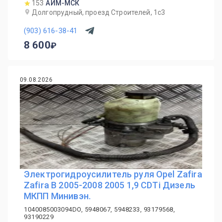
153
АИМ-МСК
Долгопрудный, проезд Строителей, 1с3
(903) 616-38-41
8 600
09.08.2026
Электрогидроусилитель руля Opel Zafira
Zafira B 2005-2008 2005 1,9 CDTi Дизель
МКПП Минивэн.
1040085003094DO, 5948067, 5948233, 93179568,
93190229