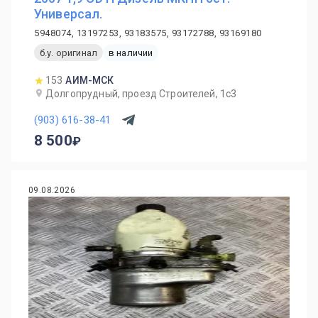
Универсал.
5948074, 13197253, 93183575, 93172788, 93169180
б.у. оригинал
в наличии
153
АИМ-МСК
Долгопрудный, проезд Строителей, 1с3
(903) 616-38-41
8 500
09.08.2026