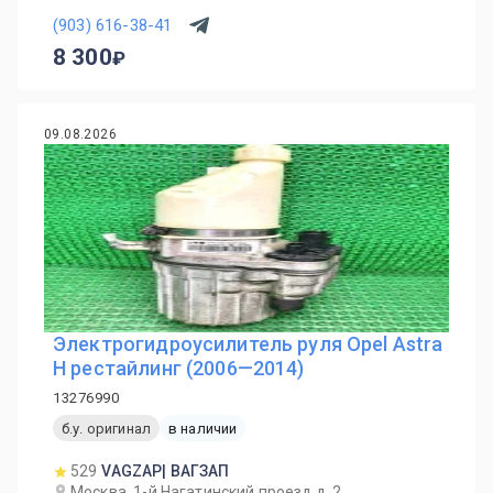
(903) 616-38-41
8 300
09.08.2026
Электрогидроусилитель руля Opel Astra
H рестайлинг (2006—2014)
13276990
б.у. оригинал
в наличии
529
VAGZAP| ВАГЗАП
Москва, 1-й Нагатинский проезд д. 2