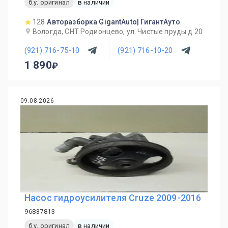
б.у. оригинал
в наличии
128
Авторазборка GigantAuto| ГигантАуто
Вологда, СНТ Родионцево, ул. Чистые пруды д.20
(921) 716-75-10
(921) 716-10-20
1 890
09.08.2026
Насос гидроусилителя Cruze 2009-2016
96837813
б.у. оригинал
в наличии