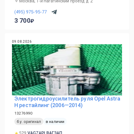
Москва, 1-й Нагатинский проезд д. 2
(495) 975-95-77
3 700
09.08.2026
Электрогидроусилитель руля Opel Astra
H рестайлинг (2006—2014)
13276990
б.у. оригинал
в наличии
529
VAGZAP| ВАГЗАП