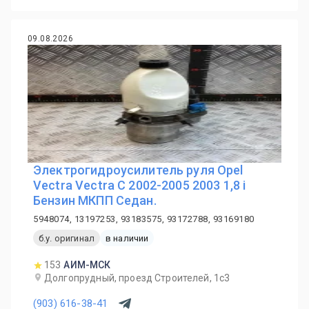
09.08.2026
Электрогидроусилитель руля Opel
Vectra Vectra C 2002-2005 2003 1,8 i
Бензин МКПП Седан.
5948074, 13197253, 93183575, 93172788, 93169180
б.у. оригинал
в наличии
153
АИМ-МСК
Долгопрудный, проезд Строителей, 1с3
(903) 616-38-41