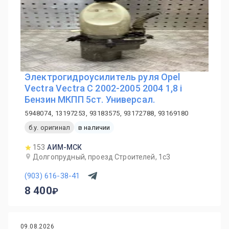
Электрогидроусилитель руля Opel
Vectra Vectra C 2002-2005 2004 1,8 i
Бензин МКПП 5ст. Универсал.
5948074, 13197253, 93183575, 93172788, 93169180
б.у. оригинал
в наличии
153
АИМ-МСК
Долгопрудный, проезд Строителей, 1с3
(903) 616-38-41
8 400
09.08.2026