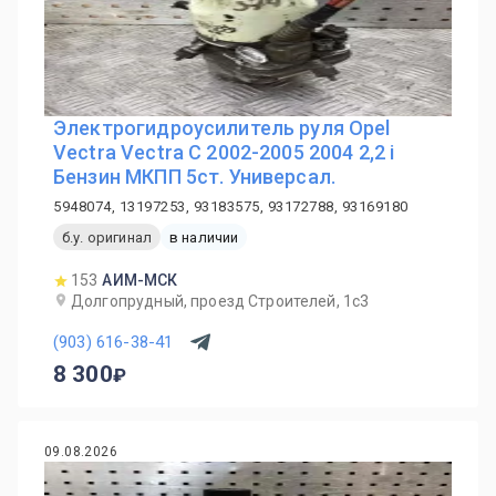
Электрогидроусилитель руля Opel
Vectra Vectra C 2002-2005 2004 2,2 i
Бензин МКПП 5ст. Универсал.
5948074, 13197253, 93183575, 93172788, 93169180
б.у. оригинал
в наличии
153
АИМ-МСК
Долгопрудный, проезд Строителей, 1с3
(903) 616-38-41
8 300
09.08.2026