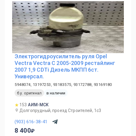
Электрогидроусилитель руля Opel
Vectra Vectra C 2005-2009 рестайлинг
2007 1,9 CDTi Дизель МКПП 6ст.
Универсал.
5948074, 13197253, 93183575, 93172788, 93169180
б.у. оригинал
в наличии
153
АИМ-МСК
Долгопрудный, проезд Строителей, 1с3
(903) 616-38-41
8 400