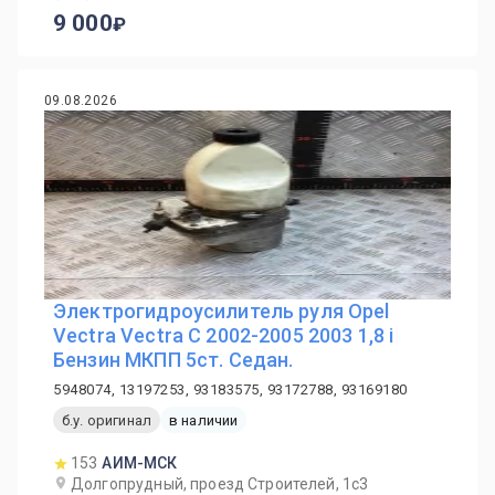
9 000
09.08.2026
Электрогидроусилитель руля Opel
Vectra Vectra C 2002-2005 2003 1,8 i
Бензин МКПП 5ст. Седан.
5948074, 13197253, 93183575, 93172788, 93169180
б.у. оригинал
в наличии
153
АИМ-МСК
Долгопрудный, проезд Строителей, 1с3