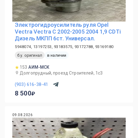
Электрогидроусилитель руля Opel
Vectra Vectra C 2002-2005 2004 1,9 CDTi
Дизель МКПП 6ст. Универсал.
5948074, 13197253, 93183575, 93172788, 93169180
б.у. оригинал
в наличии
153
АИМ-МСК
Долгопрудный, проезд Строителей, 1с3
(903) 616-38-41
8 500
09.08.2026