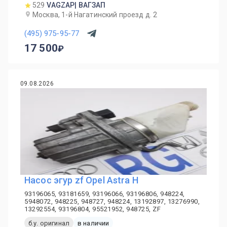
529
VAGZAP| ВАГЗАП
Москва, 1-й Нагатинский проезд д. 2
(495) 975-95-77
17 500
09.08.2026
Насос эгур zf Opel Astra H
93196065, 93181659, 93196066, 93196806, 948224,
5948072, 948225, 948727, 948224, 13192897, 13276990,
13292554, 93196804, 95521952, 948725, ZF
б.у. оригинал
в наличии