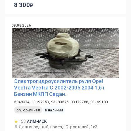
8 300
09.08.2026
Электрогидроусилитель руля Opel
Vectra Vectra C 2002-2005 2004 1,6 i
Бензин МКПП Седан.
5948074, 13197253, 93183575, 93172788, 93169180
б.у. оригинал
в наличии
153
АИМ-МСК
Долгопрудный, проезд Строителей, 1с3