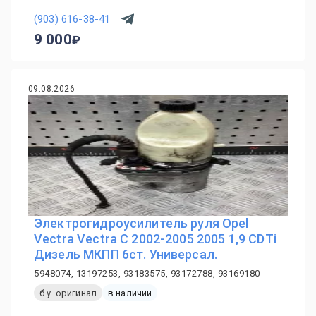
(903) 616-38-41
9 000
09.08.2026
Электрогидроусилитель руля Opel
Vectra Vectra C 2002-2005 2005 1,9 CDTi
Дизель МКПП 6ст. Универсал.
5948074, 13197253, 93183575, 93172788, 93169180
б.у. оригинал
в наличии