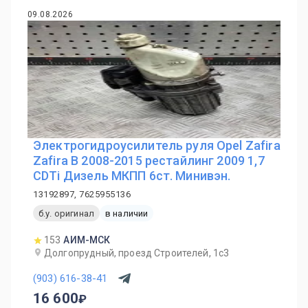
09.08.2026
Электрогидроусилитель руля Opel Zafira
Zafira B 2008-2015 рестайлинг 2009 1,7
CDTi Дизель МКПП 6ст. Минивэн.
13192897, 7625955136
б.у. оригинал
в наличии
153
АИМ-МСК
Долгопрудный, проезд Строителей, 1с3
(903) 616-38-41
16 600