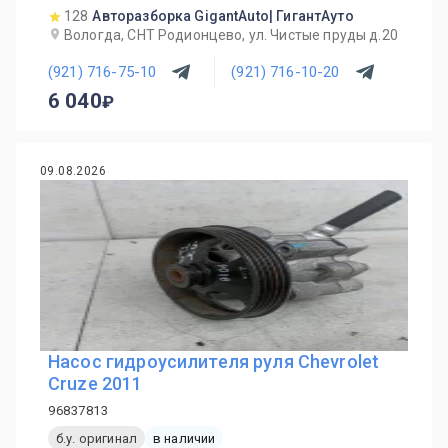
128
Авторазборка GigantAuto| ГигантАуто
Вологда, СНТ Родионцево, ул. Чистые пруды д.20
(921) 716-75-10
(921) 716-10-20
6 040
09.08.2026
Насос гидроусилителя руля Chevrolet
Cruze 2011
96837813
б.у. оригинал
в наличии