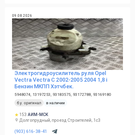
09.08.2026
Электрогидроусилитель руля Opel
Vectra Vectra C 2002-2005 2004 1,8 i
Бензин МКПП Хэтчбек.
5948074, 13197253, 93183575, 93172788, 93169180
б.у. оригинал
в наличии
153
АИМ-МСК
Долгопрудный, проезд Строителей, 1с3
(903) 616-38-41