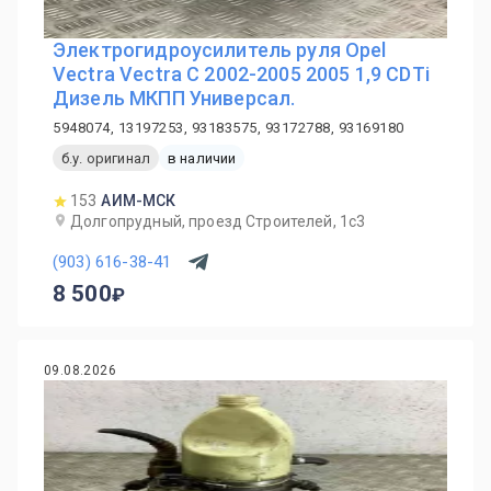
Электрогидроусилитель руля Opel
Vectra Vectra C 2002-2005 2005 1,9 CDTi
Дизель МКПП Универсал.
5948074, 13197253, 93183575, 93172788, 93169180
б.у. оригинал
в наличии
153
АИМ-МСК
Долгопрудный, проезд Строителей, 1с3
(903) 616-38-41
8 500
09.08.2026