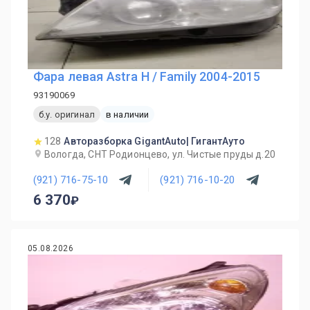
Фара левая Astra H / Family 2004-2015
93190069
б.у. оригинал
в наличии
128
Авторазборка GigantAuto| ГигантАуто
Вологда, СНТ Родионцево, ул. Чистые пруды д.20
(921) 716-75-10
(921) 716-10-20
6 370
05.08.2026