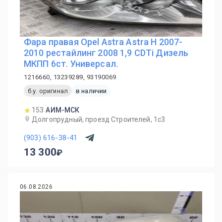
Фара правая Opel Astra Astra H 2007-
2010 рестайлинг 2008 1,9 CDTi Дизель
МКПП 6ст. Универсал.
1216660, 13239289, 93190069
б.у. оригинал
в наличии
153
АИМ-МСК
Долгопрудный, проезд Строителей, 1с3
(903) 616-38-41
13 300
06.08.2026