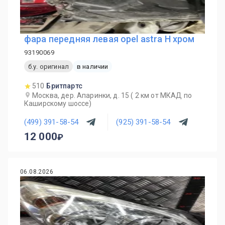
фара передняя левая opel astra H хром
93190069
б.у. оригинал
в наличии
510
Бритпартс
Москва, дер. Апаринки, д. 15 ( 2 км от МКАД по
Каширскому шоссе)
(499) 391-58-54
(925) 391-58-54
12 000
06.08.2026