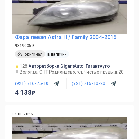
Фара левая Astra H / Family 2004-2015
93190069
б.у. оригинал
в наличии
128
Авторазборка GigantAuto| ГигантАуто
Вологда, СНТ Родионцево, ул. Чистые пруды д.20
(921) 716-75-10
(921) 716-10-20
4 138
06.08.2026