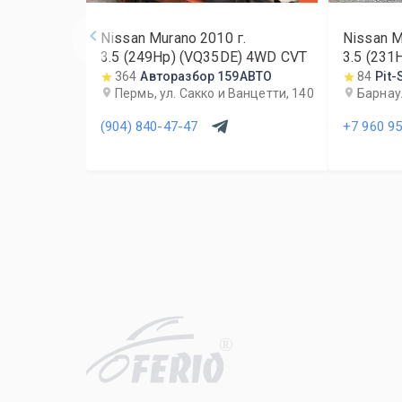
Nissan Murano
2010
г.
Nissan M
3.5 (249Hp) (VQ35DE) 4WD CVT
3.5 (231
364
Авторазбор 159АВТО
84
Pit-
Пермь, ул. Сакко и Ванцетти, 140
Барнаул
(904) 840-47-47
+7 960 9
R