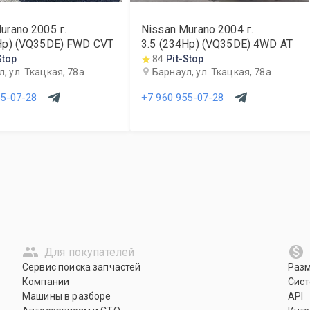
urano
2005
г.
Nissan Murano
2004
г.
Hp) (VQ35DE) FWD CVT
3.5 (234Hp) (VQ35DE) 4WD AT
Stop
84
Pit-Stop
, ул. Ткацкая, 78а
Барнаул, ул. Ткацкая, 78а
55-07-28
+7 960 955-07-28
Для покупателей
Сервис поиска запчастей
Раз
Компании
Сист
Машины в разборе
API