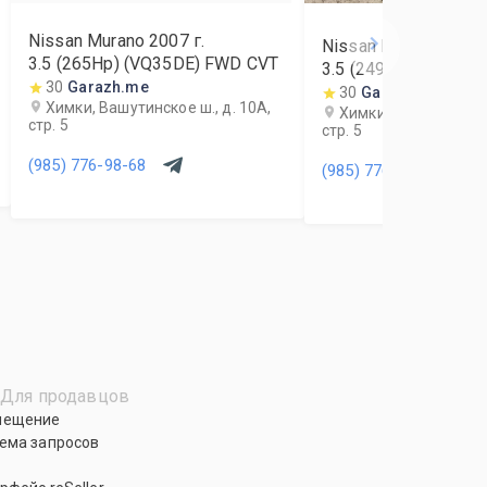
Nissan Murano
2007
г.
Nissan Murano
2013
3.5 (265Hp) (VQ35DE) FWD CVT
3.5 (249Hp) (VQ35D
30
Garazh.me
30
Garazh.me
Химки, Вашутинское ш., д. 10А,
Химки, Вашутинское 
стр. 5
стр. 5
(985) 776-98-68
(985) 776-98-68
Для продавцов
мещение
ема запросов