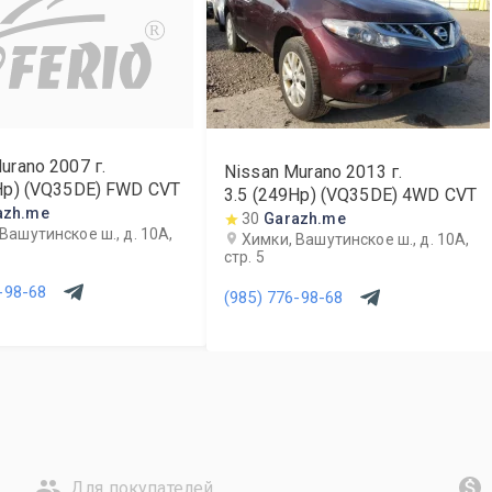
R
urano
2007
г.
Nissan Murano
2013
г.
Hp) (VQ35DE) FWD CVT
3.5 (249Hp) (VQ35DE) 4WD CVT
azh.me
30
Garazh.me
Вашутинское ш., д. 10А,
Химки, Вашутинское ш., д. 10А,
стр. 5
-98-68
(985) 776-98-68
Для покупателей