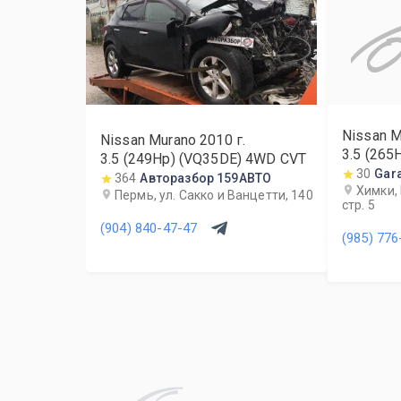
Nissan M
Nissan Murano
2010
г.
3.5 (265
3.5 (249Hp) (VQ35DE) 4WD CVT
30
Gar
364
Авторазбор 159АВТО
Химки, 
Пермь, ул. Сакко и Ванцетти, 140
стр. 5
(904) 840-47-47
(985) 776