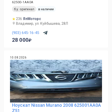
62500-1AA0A
б.у. оригинал
в наличии
236
ЯпМоторс
Владимир, ул. Куйбышева, 28Л
(903) 645-16-45
28 000
10.08.2026
Ноускат Nissan Murano 2008 625001AA0A
Z51