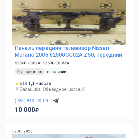
Панель передняя телевизор Nissan
Murano 2005 62500CC02A Z50, передний
62500-CC02A, F2500-EB3MA
б.у. оригинал
в наличии
618
ТД Ниссан
Балашиха, Объездное шоссе, 8
(926) 810-90-09
10 000
09.08.2026