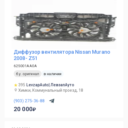
Диффузор вентилятора Nissan Murano
2008- Z51
625001AA0A
б.у. оригинал
в наличии
395
LevzapAuto| ЛевзапАуто
Химки, Коммунальный проезд, 18
(903) 275-36-88
20 000