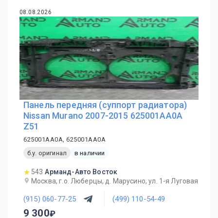
08.08.2026
Панель передняя (суппорт радиатора)
Nissan Murano 2007-2015 625001AA0A
Z51
625001AA0A, 625001AA0A
б.у. оригинал
в наличии
543
Арманд-Авто Восток
Москва, г.о. Люберцы, д. Марусино, ул. 1-я Луговая
(915) 060-77-25
(499) 110-54-49
9 300