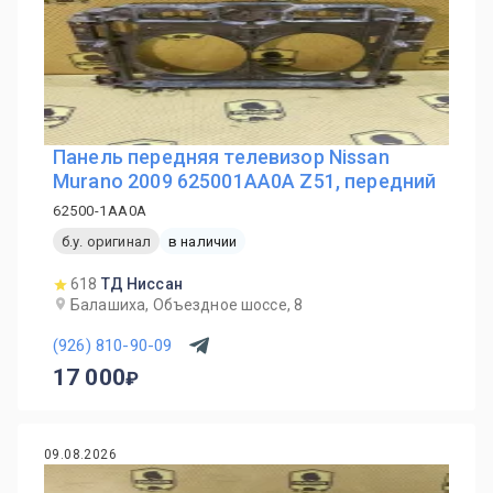
Панель передняя телевизор Nissan
Murano 2009 625001AA0A Z51, передний
62500-1AA0A
б.у. оригинал
в наличии
618
ТД Ниссан
Балашиха, Объездное шоссе, 8
(926) 810-90-09
17 000
09.08.2026