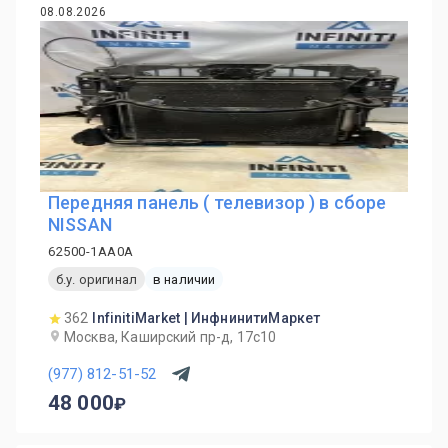
08.08.2026
Передняя панель ( телевизор ) в сборе
NISSAN
62500-1AA0A
б.у. оригинал
в наличии
362
InfinitiMarket | ИнфнинитиМаркет
Москва, Каширский пр-д, 17с10
(977) 812-51-52
48 000