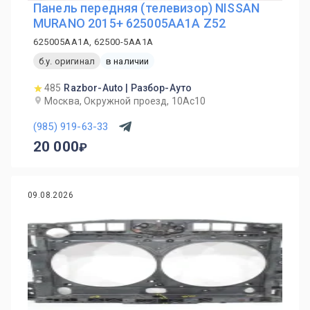
Панель передняя (телевизор) NISSAN
MURANO 2015+ 625005AA1A Z52
625005AA1A, 62500-5AA1A
б.у. оригинал
в наличии
485
Razbor-Auto | Разбор-Ауто
Москва, Окружной проезд, 10Ас10
(985) 919-63-33
20 000
09.08.2026