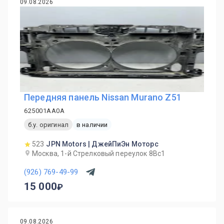
09.08.2026
Передняя панель Nissan Murano Z51
625001AA0A
б.у. оригинал
в наличии
523
JPN Motors | ДжейПиЭн Моторс
Москва, 1-й Cтрелковый переулок 8Вс1
(926) 769-49-99
15 000
09.08.2026