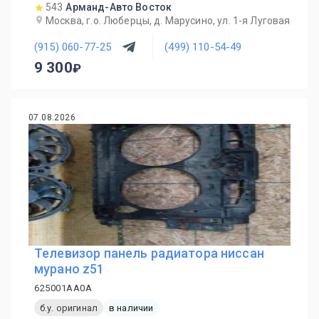
543
Арманд-Авто Восток
Москва, г.о. Люберцы, д. Марусино, ул. 1-я Луговая
(915) 060-77-25
(499) 110-54-49
9 300
07.08.2026
Телевизор панель радиатора ниссан
мурано z51
625001AA0A
б.у. оригинал
в наличии