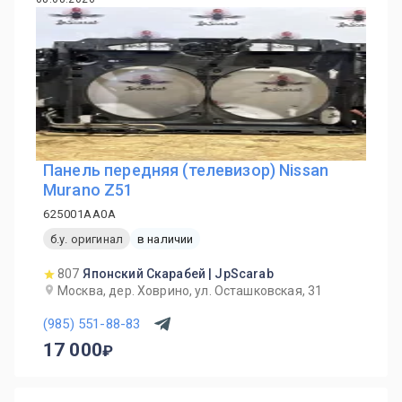
Панель передняя (телевизор) Nissan
Murano Z51
625001AA0A
б.у. оригинал
в наличии
807
Японский Скарабей | JpScarab
Москва, дер. Ховрино, ул. Осташковская, 31
(985) 551-88-83
17 000