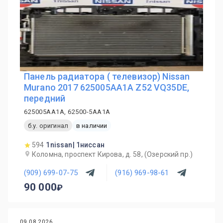
Панель радиатора ( телевизор) Nissan
Murano 2017 625005AA1A Z52 VQ35DE,
передний
625005AA1A, 62500-5AA1A
б.у. оригинал
в наличии
594
1nissan| 1ниссан
Коломна, проспект Кирова, д. 58, (Озерский пр.)
(909) 699-07-75
(916) 969-98-61
90 000
09.08.2026