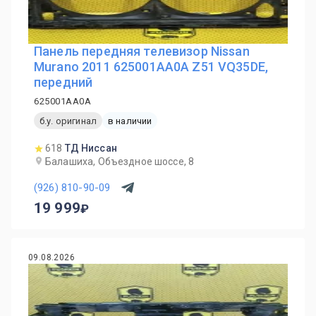
Панель передняя телевизор Nissan
Murano 2011 625001AA0A Z51 VQ35DE,
передний
625001AA0A
б.у. оригинал
в наличии
618
ТД Ниссан
Балашиха, Объездное шоссе, 8
(926) 810-90-09
19 999
09.08.2026