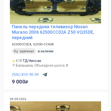
Панель передняя телевизор Nissan
Murano 2006 62500CC02A Z50 VQ35DE,
передний
62500CC02A, 62500-CC40A
б.у. оригинал
в наличии
618
ТД Ниссан
Балашиха, Объездное шоссе, 8
(926) 810-90-09
9 000
09.08.2026