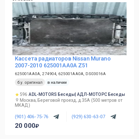
Кассета радиаторов Nissan Murano
2007-2010 625001AA0A Z51
625001AA0A, 274904, 625001AA0A, DS03016A
б.у. оригинал
в наличии
596
ADL-MOTORS Беседы| АДЛ-МОТОРС Беседы
Москва, Береговой проезд, д.35А (500 метров от
МКАД)
(901) 406-75-76
(929) 630-63-07
20 000