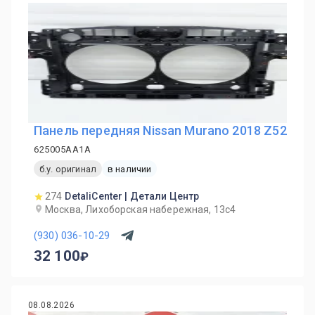
Панель передняя Nissan Murano 2018 Z52
625005AA1A
б.у. оригинал
в наличии
274
DetaliCenter | Детали Центр
Москва, Лихоборская набережная, 13с4
(930) 036-10-29
32 100
08.08.2026