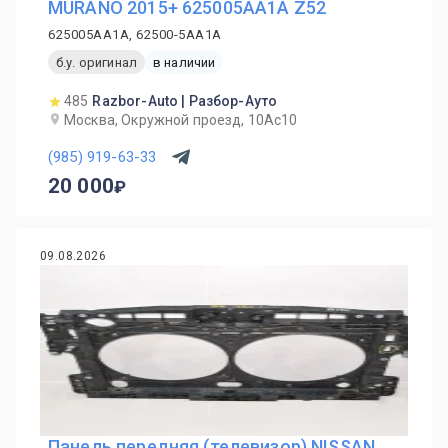
MURANO 2015+ 625005AA1A Z52
625005AA1A, 62500-5AA1A
б.у. оригинал
в наличии
485
Razbor-Auto | Разбор-Ауто
Москва, Окружной проезд, 10Ас10
(985) 919-63-33
20 000
09.08.2026
Панель передняя (телевизор) NISSAN