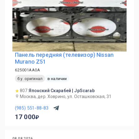
Панель передняя (телевизор) Nissan
Murano Z51
625001AA0A
б.у. оригинал
в наличии
807
Японский Скарабей | JpScarab
Москва, дер. Ховрино, ул. Осташковская, 31
(985) 551-88-83
17 000
08.08.2026