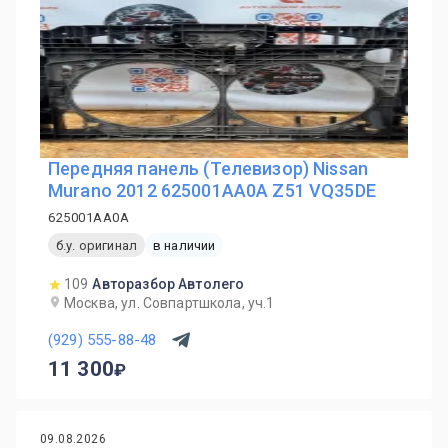
Передняя панель (Телевизор) Nissan
Murano 2012 625001AA0A Z51 VQ35DE
625001AA0A
б.у. оригинал
в наличии
109
Авторазбор Автолего
Москва, ул. Совпартшкола, уч.1
(929) 555-88-48
11 300
09.08.2026