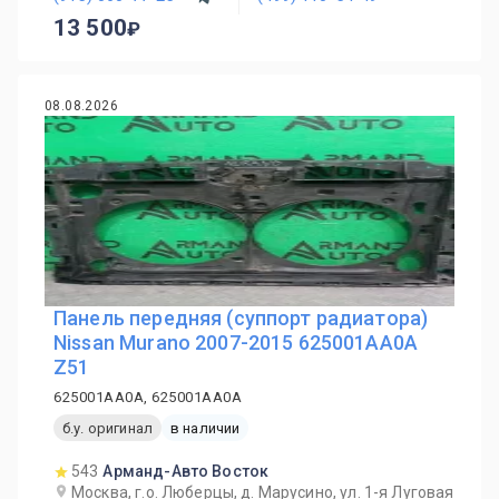
13 500
08.08.2026
Панель передняя (суппорт радиатора)
Nissan Murano 2007-2015 625001AA0A
Z51
625001AA0A, 625001AA0A
б.у. оригинал
в наличии
543
Арманд-Авто Восток
Москва, г.о. Люберцы, д. Марусино, ул. 1-я Луговая