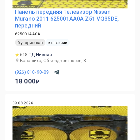
Панель передняя телевизор Nissan
Murano 2011 625001AA0A Z51 VQ35DE,
передний
625001AA0A
б.у. оригинал
в наличии
618
ТД Ниссан
Балашиха, Объездное шоссе, 8
(926) 810-90-09
18 000
09.08.2026