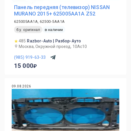
Панель передняя (телевизор) NISSAN
MURANO 2015+ 625005AA1A Z52
625005AA1A, 62500-5AA1A
б.у. оригинал
в наличии
485
Razbor-Auto | Разбор-Ауто
Москва, Окружной проезд, 10Ас10
(985) 919-63-33
15 000
09.08.2026