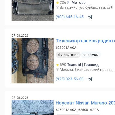
236
ЯпМоторс
Владимир, ул. Куйбышева, 28Л
(903) 645-16-45
07.08.2026
Телевизор панель радиат
625001AA0A
б.у. оригинал
в наличии
590
Teanoid | Теаноид
Москва, Лианозовский проезд, 
(925) 023-56-00
07.08.2026
Ноускат Nissan Murano 20
625001AA0A, 625001AS0A