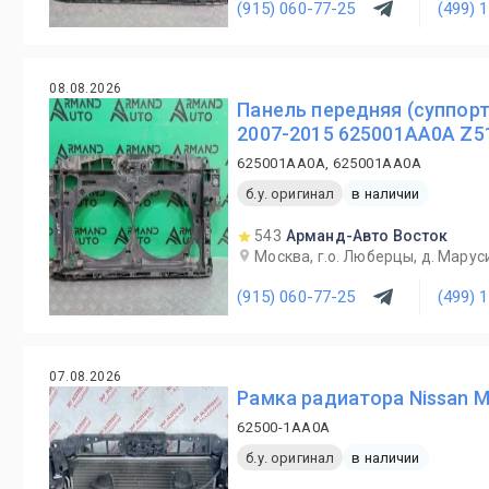
(915) 060-77-25
(499) 
08.08.2026
Панель передняя (суппорт
2007-2015 625001AA0A Z5
625001AA0A, 625001AA0A
б.у. оригинал
в наличии
543
Арманд-Авто Восток
Москва, г.о. Люберцы, д. Маруси
(915) 060-77-25
(499) 
07.08.2026
Рамка радиатора Nissan M
62500-1AA0A
б.у. оригинал
в наличии