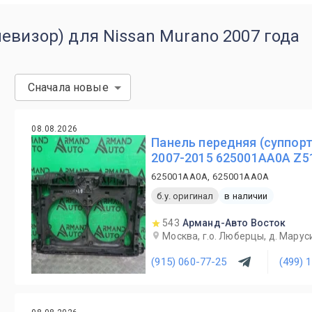
евизор) для Nissan Murano 2007 года
Сначала новые
08.08.2026
Панель передняя (суппорт
2007-2015 625001AA0A Z5
625001AA0A, 625001AA0A
б.у. оригинал
в наличии
543
Арманд-Авто Восток
Москва, г.о. Люберцы, д. Маруси
(915) 060-77-25
(499) 