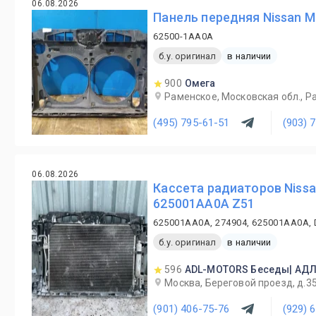
06.08.2026
Панель передняя Nissan M
62500-1AA0A
б.у. оригинал
в наличии
900
Омега
Раменское, Московская обл., Ра
(495) 795-61-51
(903) 
06.08.2026
Кассета радиаторов Nissa
625001AA0A Z51
625001AA0A, 274904, 625001AA0A,
б.у. оригинал
в наличии
596
ADL-MOTORS Беседы| АД
Москва, Береговой проезд, д.3
(901) 406-75-76
(929) 