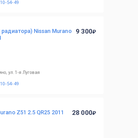
110-54-49
 радиатора) Nissan Murano
9 300
1
но, ул. 1-я Луговая
110-54-49
urano Z51 2.5 QR25 2011
28 000