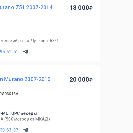
urano Z51 2007-2014
18 000
менский р-н, д. Чулково, 63/1
795-61-51
n Murano 2007-2010
20 000
 DS03016A
Л-МОТОРС Беседы
5А (500 метров от МКАД)
630-63-07