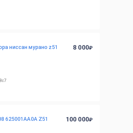
ора ниссан мурано z51
8 000
8с7
08 625001AA0A Z51
100 000