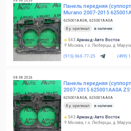
08.08.2026
Панель передняя (суппорт
Murano 2007-2015 625001
625001AA0A, 625001AA0A
б.у. оригинал
в наличии
543
Арманд-Авто Восток
Москва, г.о. Люберцы, д. Маруси
(915) 060-77-25
(499) 
08.08.2026
Панель передняя (суппорт
2007-2015 625001AA0A Z5
625001AA0A, 625001AA0A
б.у. оригинал
в наличии
543
Арманд-Авто Восток
Москва, г.о. Люберцы, д. Маруси