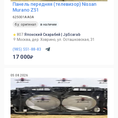
Панель передняя (телевизор) Nissan
Murano Z51
625001AA0A
б.у. оригинал
в наличии
807
Японский Скарабей | JpScarab
Москва, дер. Ховрино, ул. Осташковская, 31
(985) 551-88-83
17 000
05.08.2026