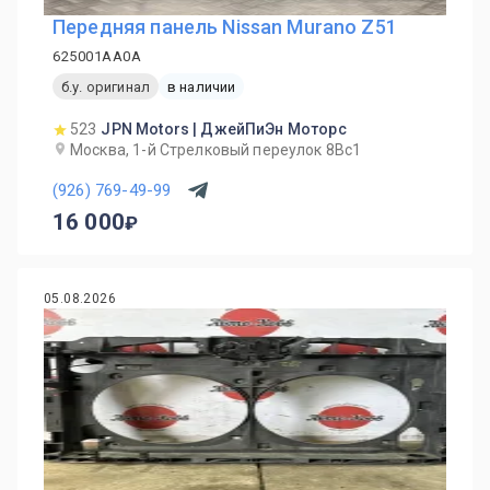
Передняя панель Nissan Murano Z51
625001AA0A
б.у. оригинал
в наличии
523
JPN Motors | ДжейПиЭн Моторс
Москва, 1-й Cтрелковый переулок 8Вс1
(926) 769-49-99
16 000
05.08.2026