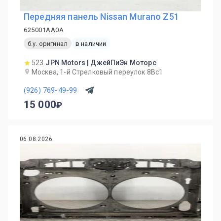
Передняя панель Nissan Murano Z51
625001AA0A
б.у. оригинал
в наличии
523
JPN Motors | ДжейПиЭн Моторс
Москва, 1-й Cтрелковый переулок 8Вс1
(926) 769-49-99
15 000
06.08.2026