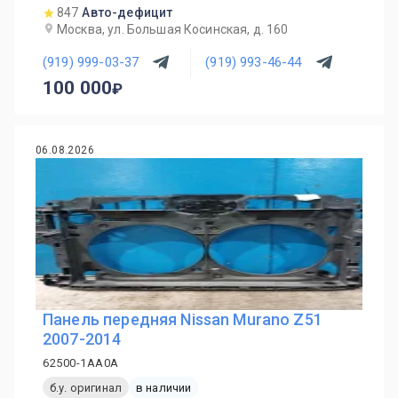
847
Авто-дефицит
Москва, ул. Большая Косинская, д. 160
(919) 999-03-37
(919) 993-46-44
100 000
06.08.2026
Панель передняя Nissan Murano Z51
2007-2014
62500-1AA0A
б.у. оригинал
в наличии