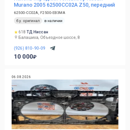
Murano 2005 62500CC02A Z50, передний
62500-CC02A, F2500-EB3MA
б.у. оригинал
в наличии
618
ТД Ниссан
Балашиха, Объездное шоссе, 8
(926) 810-90-09
10 000
06.08.2026