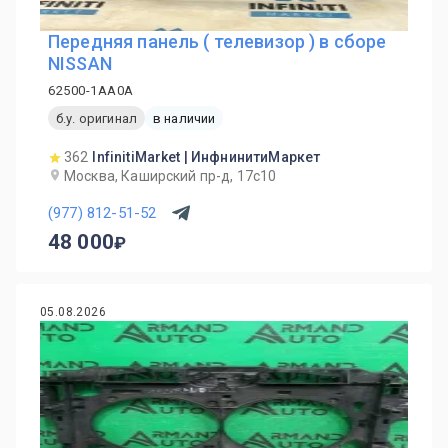
Передняя панель ( телевизор ) в сборе
NISSAN
62500-1AA0A
б.у. оригинал
в наличии
362
InfinitiMarket | ИнфнинитиМаркет
Москва, Каширский пр-д, 17с10
(977) 812-51-52
48 000
05.08.2026