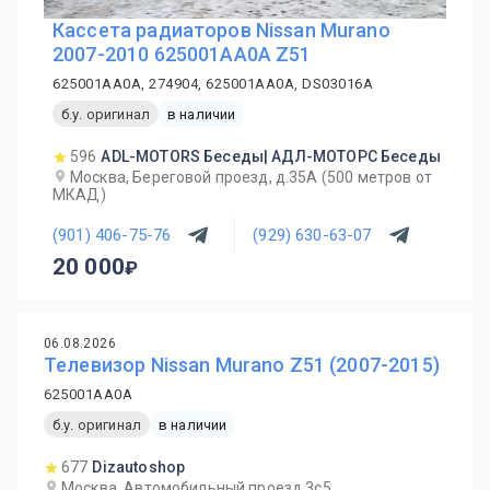
Кассета радиаторов Nissan Murano
2007-2010 625001AA0A Z51
625001AA0A, 274904, 625001AA0A, DS03016A
б.у. оригинал
в наличии
596
ADL-MOTORS Беседы| АДЛ-МОТОРС Беседы
Москва, Береговой проезд, д.35А (500 метров от
МКАД)
(901) 406-75-76
(929) 630-63-07
20 000
06.08.2026
Телевизор Nissan Murano Z51 (2007-2015)
625001AA0A
б.у. оригинал
в наличии
677
Dizautoshop
Москва, Автомобильный проезд 3с5