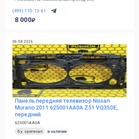
(499) 110-13-61
8 000
06.08.2026
Панель передняя телевизор Nissan
Murano 2011 625001AA0A Z51 VQ35DE,
передний
625001AA0A
б.у. оригинал
в наличии