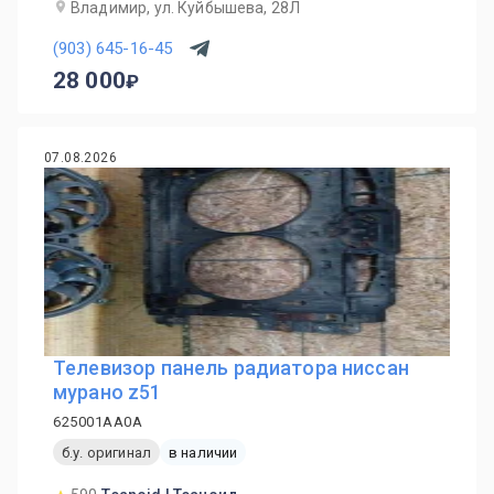
Владимир, ул. Куйбышева, 28Л
(903) 645-16-45
28 000
07.08.2026
Телевизор панель радиатора ниссан
мурано z51
625001AA0A
б.у. оригинал
в наличии