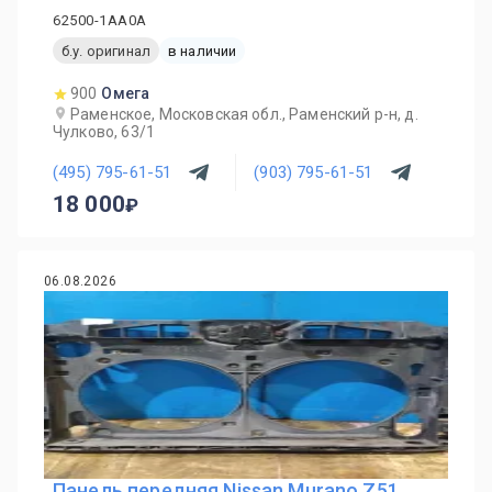
62500-1AA0A
б.у. оригинал
в наличии
900
Омега
Раменское, Московская обл., Раменский р-н, д.
Чулково, 63/1
(495) 795-61-51
(903) 795-61-51
18 000
06.08.2026
Панель передняя Nissan Murano Z51