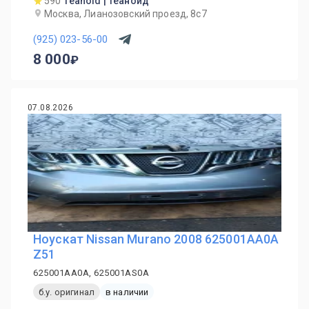
590
Teanoid | Теаноид
Москва, Лианозовский проезд, 8с7
(925) 023-56-00
8 000
07.08.2026
Ноускат Nissan Murano 2008 625001AA0A
Z51
625001AA0A, 625001AS0A
б.у. оригинал
в наличии