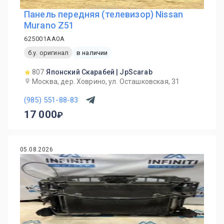
Панель передняя (телевизор) Nissan
Murano Z51
625001AA0A
б.у. оригинал
в наличии
807
Японский Скарабей | JpScarab
Москва, дер. Ховрино, ул. Осташковская, 31
(985) 551-88-83
17 000
05.08.2026