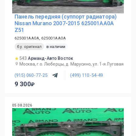
Панель передняя (суппорт радиатора)
Nissan Murano 2007-2015 625001AA0A
Z51
625001AA0A, 625001AA0A
б.у. оригинал
в наличии
543
Арманд-Авто Восток
Москва, г.о. Люберцы, д. Марусино, ул. 1-я Луговая
(915) 060-77-25
(499) 110-54-49
9 300
05.08.2026