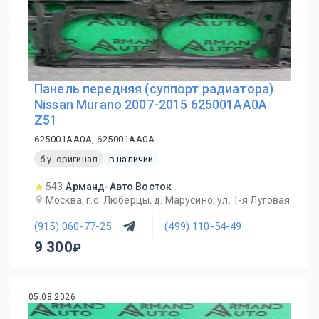
Панель передняя (суппорт радиатора)
Nissan Murano 2007-2015 625001AA0A
Z51
625001AA0A, 625001AA0A
б.у. оригинал
в наличии
543
Арманд-Авто Восток
Москва, г.о. Люберцы, д. Марусино, ул. 1-я Луговая
(915) 060-77-25
(499) 110-54-49
9 300
05.08.2026