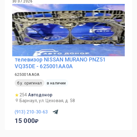
30.07.2026
телевизор NISSAN MURANO PNZ51
VQ35DE - 625001AA0A
625001AA0A
б.у. оригинал
в наличии
254
Автодонор
Барнаул, ул. Цеховая, д. 58
(913) 210-30-63
15 000