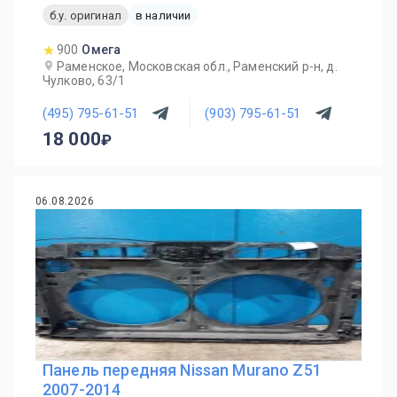
б.у. оригинал
в наличии
900
Омега
Раменское, Московская обл., Раменский р-н, д.
Чулково, 63/1
(495) 795-61-51
(903) 795-61-51
18 000
06.08.2026
Панель передняя Nissan Murano Z51
2007-2014