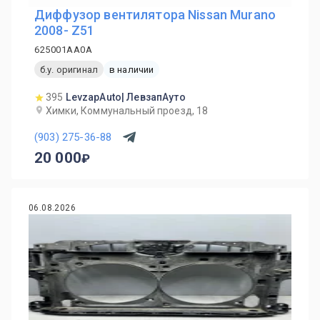
Диффузор вентилятора Nissan Murano
2008- Z51
625001AA0A
б.у. оригинал
в наличии
395
LevzapAuto| ЛевзапАуто
Химки, Коммунальный проезд, 18
(903) 275-36-88
20 000
06.08.2026