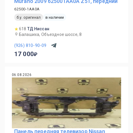
Murano 2009 625001AA0A Z51, передний
62500-1AA0A
б.у. оригинал
в наличии
618
ТД Ниссан
Балашиха, Объездное шоссе, 8
(926) 810-90-09
17 000
06.08.2026
Панель передняя телевизор Nissan