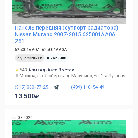
Панель передняя (суппорт радиатора)
Nissan Murano 2007-2015 625001AA0A
Z51
625001AA0A, 625001AA0A
б.у. оригинал
в наличии
543
Арманд-Авто Восток
Москва, г.о. Люберцы, д. Марусино, ул. 1-я Луговая
(915) 060-77-25
(499) 110-54-49
13 500
05.08.2026