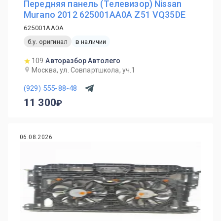
Передняя панель (Телевизор) Nissan
Murano 2012 625001AA0A Z51 VQ35DE
625001AA0A
б.у. оригинал
в наличии
109
Авторазбор Автолего
Москва, ул. Совпартшкола, уч.1
(929) 555-88-48
11 300
06.08.2026