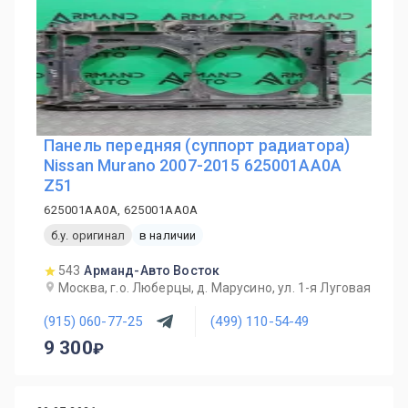
Панель передняя (суппорт радиатора)
Nissan Murano 2007-2015 625001AA0A
Z51
625001AA0A, 625001AA0A
б.у. оригинал
в наличии
543
Арманд-Авто Восток
Москва, г.о. Люберцы, д. Марусино, ул. 1-я Луговая
(915) 060-77-25
(499) 110-54-49
9 300