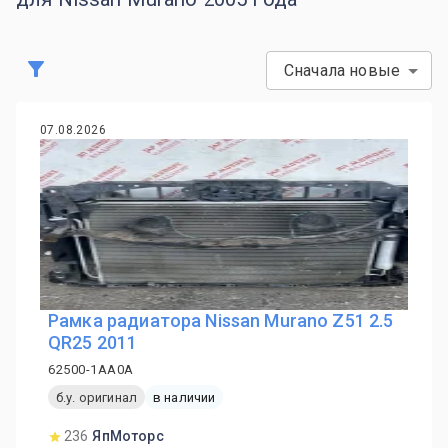
Сначала новые
07.08.2026
Рамка радиатора Nissan Murano Z51 2.5
QR25 2011
62500-1AA0A
б.у. оригинал
в наличии
236
ЯпМоторс