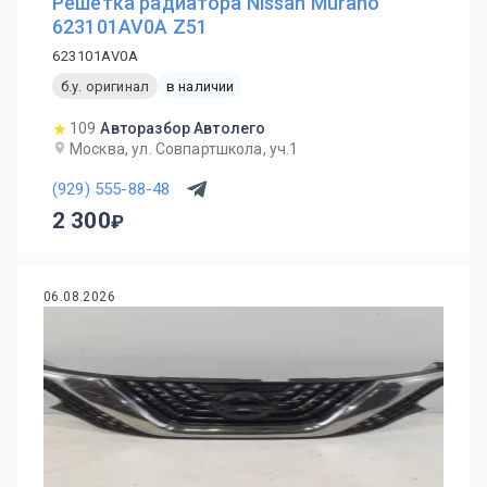
Решетка радиатора Nissan Murano
623101AV0A Z51
623101AV0A
б.у. оригинал
в наличии
109
Авторазбор Автолего
Москва, ул. Совпартшкола, уч.1
(929) 555-88-48
2 300
06.08.2026