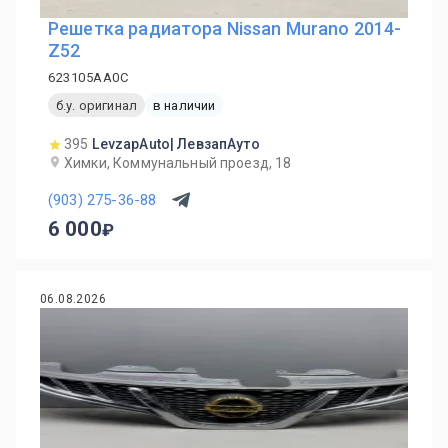
Решетка радиатора Nissan Murano 2014-
Z52
623105АА0С
б.у. оригинал
в наличии
395
LevzapAuto| ЛевзапАуто
Химки, Коммунальный проезд, 18
(903) 275-36-88
6 000
06.08.2026