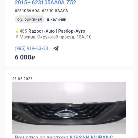
2015+ 623105AA0A Z52
623105AA0A, 62310-5AA0A
б.у. оригинал
в наличии
485
Razbor-Auto | Разбор-Ауто
Москва, Окружной проезд, 10Ас10
(985) 919-63-33
6 000
06.08.2026
Решетка радиатора NISSAN MURANO