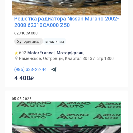
Решетка радиатора Nissan Murano 2002-
2008 62310CA000 Z50
62310CA000
б.у. оригинал
в наличии
692
MotorFrance | МоторФранц
Раменское, Островцы, Квартал 30137, стр.1300
(985) 333-22-44
4 400
05.08.2026