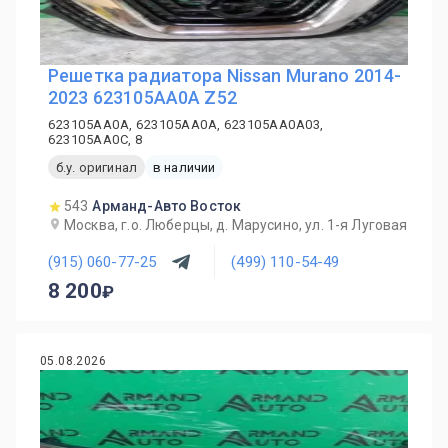
Решетка радиатора Nissan Murano 2014-
2023 623105AA0A Z52
623105AA0A, 623105AA0A, 623105AA0A03,
623105AA0C, 8
б.у. оригинал
в наличии
543
Арманд-Авто Восток
Москва, г.о. Люберцы, д. Марусино, ул. 1-я Луговая
(915) 060-77-25
(499) 110-54-49
8 200
05.08.2026