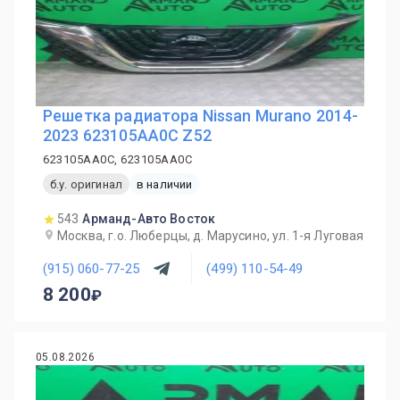
Решетка радиатора Nissan Murano 2014-
2023 623105AA0C Z52
623105AA0C, 623105AA0C
б.у. оригинал
в наличии
543
Арманд-Авто Восток
Москва, г.о. Люберцы, д. Марусино, ул. 1-я Луговая
(915) 060-77-25
(499) 110-54-49
8 200
05.08.2026