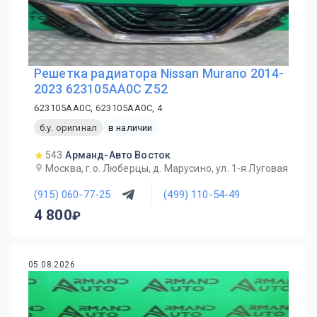
Решетка радиатора Nissan Murano 2014-
2023 623105AA0C Z52
623105AA0C, 623105AA0C, 4
б.у. оригинал
в наличии
543
Арманд-Авто Восток
Москва, г.о. Люберцы, д. Марусино, ул. 1-я Луговая
(915) 060-77-25
(499) 110-54-49
4 800
05.08.2026