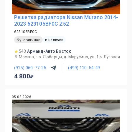
Решетка радиатора Nissan Murano 2014-
2023 623105BF0C Z52
623105BF0C
б.у. оригинал
в наличии
543
Арманд-Авто Восток
Москва, г.о. Люберцы, д. Марусино, ул. 1-я Луговая
(915) 060-77-25
(499) 110-54-49
4 800
05.08.2026