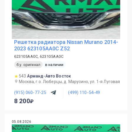
Решетка радиатора Nissan Murano 2014-
2023 623105AA0C Z52
623105AA0C, 623105AA0C
б.у. оригинал
в наличии
543
Арманд-Авто Восток
Москва, г.о. Люберцы, д. Марусино, ул. 1-я Луговая
(915) 060-77-25
(499) 110-54-49
8 200
05.08.2026