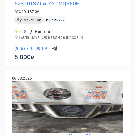
623101SZ0A Z51 VQ35DE
62310-1SZ0A
б.у. оригинал
в наличии
618
ТД Ниссан
Балашиха, Объездное шоссе, 8
(926) 810-90-09
5 000
06.08.2026