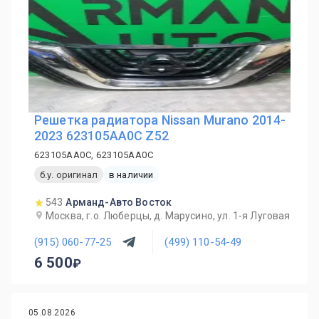
Решетка радиатора Nissan Murano 2014-
2023 623105AA0C Z52
623105AA0C, 623105AA0C
б.у. оригинал
в наличии
543
Арманд-Авто Восток
Москва, г.о. Люберцы, д. Марусино, ул. 1-я Луговая
(915) 060-77-25
(499) 110-54-49
6 500
05.08.2026