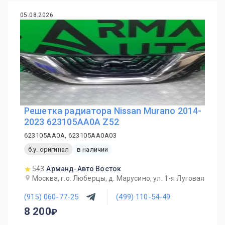
05.08.2026
Решетка радиатора Nissan Murano 2014-
2023 623105AA0A Z52
623105AA0A, 623105AA0A03
б.у. оригинал
в наличии
543
Арманд-Авто Восток
Москва, г.о. Люберцы, д. Марусино, ул. 1-я Луговая
(915) 060-77-25
(499) 110-54-49
8 200