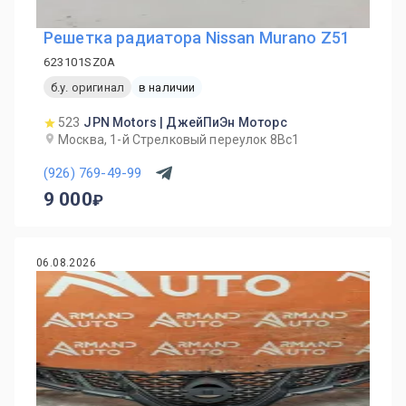
Решетка радиатора Nissan Murano Z51
623101SZ0A
б.у. оригинал
в наличии
523
JPN Motors | ДжейПиЭн Моторс
Москва, 1-й Cтрелковый переулок 8Вс1
(926) 769-49-99
9 000
06.08.2026