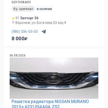
623105AA0C
б.у. оригинал
в наличии
91
Запторг 36
Воронеж, ул. Богачева 53 кор.4
(980) 536-03-03
8 000
06.08.2026
Решетка радиатора NISSAN MURANO
2015+ 623105AA0A Z52