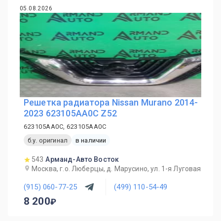
05.08.2026
Решетка радиатора Nissan Murano 2014-
2023 623105AA0C Z52
623105AA0C, 623105AA0C
б.у. оригинал
в наличии
543
Арманд-Авто Восток
Москва, г.о. Люберцы, д. Марусино, ул. 1-я Луговая
(915) 060-77-25
(499) 110-54-49
8 200