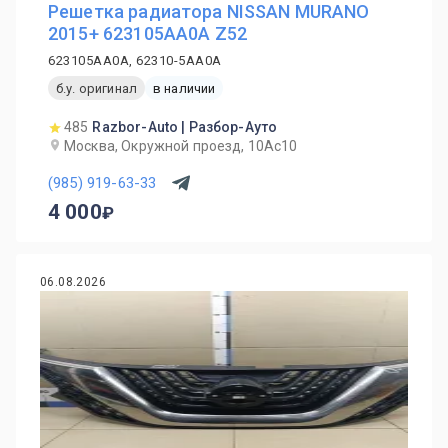
Решетка радиатора NISSAN MURANO
2015+ 623105AA0A Z52
623105AA0A, 62310-5AA0A
б.у. оригинал
в наличии
485
Razbor-Auto | Разбор-Ауто
Москва, Окружной проезд, 10Ас10
(985) 919-63-33
4 000
06.08.2026