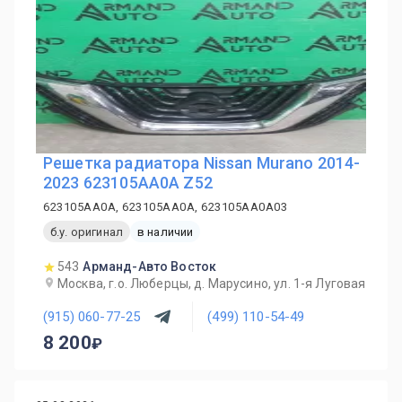
Решетка радиатора Nissan Murano 2014-
2023 623105AA0A Z52
623105AA0A, 623105AA0A, 623105AA0A03
б.у. оригинал
в наличии
543
Арманд-Авто Восток
Москва, г.о. Люберцы, д. Марусино, ул. 1-я Луговая
(915) 060-77-25
(499) 110-54-49
8 200