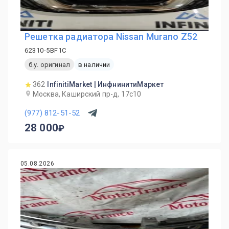
Решетка радиатора Nissan Murano Z52
62310-5BF1C
б.у. оригинал
в наличии
362
InfinitiMarket | ИнфнинитиМаркет
Москва, Каширский пр-д, 17с10
(977) 812-51-52
28 000
05.08.2026