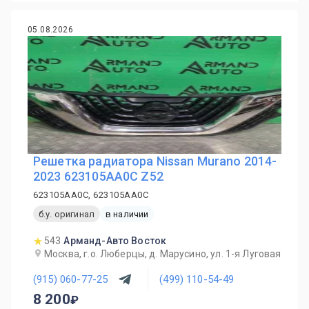
05.08.2026
Решетка радиатора Nissan Murano 2014-
2023 623105AA0C Z52
623105AA0C, 623105AA0C
б.у. оригинал
в наличии
543
Арманд-Авто Восток
Москва, г.о. Люберцы, д. Марусино, ул. 1-я Луговая
(915) 060-77-25
(499) 110-54-49
8 200