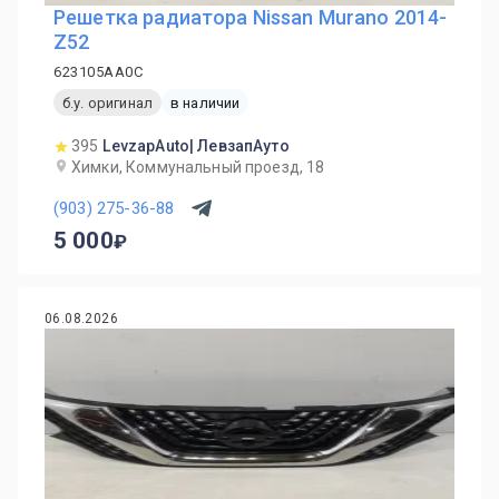
Решетка радиатора Nissan Murano 2014-
Z52
623105AA0C
б.у. оригинал
в наличии
395
LevzapAuto| ЛевзапАуто
Химки, Коммунальный проезд, 18
(903) 275-36-88
5 000
06.08.2026