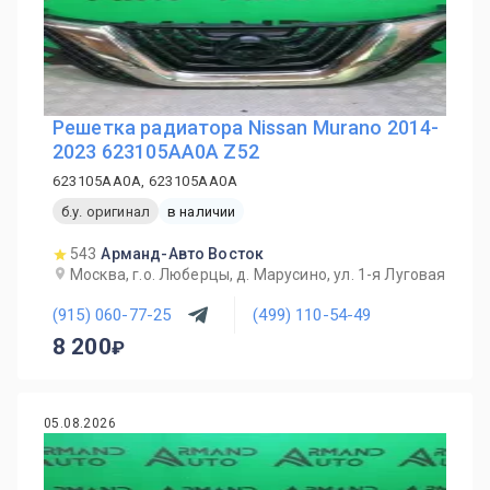
Решетка радиатора Nissan Murano 2014-
2023 623105AA0A Z52
623105AA0A, 623105AA0A
б.у. оригинал
в наличии
543
Арманд-Авто Восток
Москва, г.о. Люберцы, д. Марусино, ул. 1-я Луговая
(915) 060-77-25
(499) 110-54-49
8 200
05.08.2026