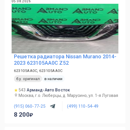
05.08.2026
Решетка радиатора Nissan Murano 2014-
2023 623105AA0C Z52
623105AA0C, 623105AA0C
б.у. оригинал
в наличии
543
Арманд-Авто Восток
Москва, г.о. Люберцы, д. Марусино, ул. 1-я Луговая
(915) 060-77-25
(499) 110-54-49
8 200