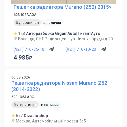
Решетка радиатора Murano (Z52) 2015>
623105AA0A
б.у. оригинал
в наличии
128
Авторазборка GigantAuto| ГигантАуто
Вологда, СНТ Родионцево, ул. Чистые пруды д.20
(921) 716-75-10
(921) 716-10-20
4 985
06.08.2026
Решетка радиатора Nissan Murano Z52
(2014-2022)
623105AA0C
б.у. оригинал
в наличии
677
Dizautoshop
Москва, Автомобильный проезд 3с5