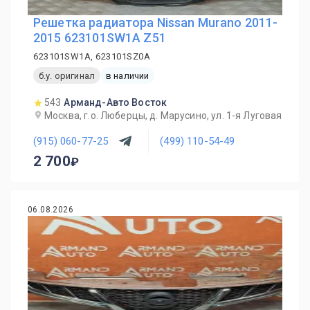
Решетка радиатора Nissan Murano 2011-
2015 623101SW1A Z51
623101SW1A, 623101SZ0A
б.у. оригинал
в наличии
543
Арманд-Авто Восток
Москва, г.о. Люберцы, д. Марусино, ул. 1-я Луговая
(915) 060-77-25
(499) 110-54-49
2 700
06.08.2026