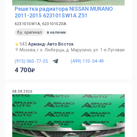
Решетка радиатора NISSAN MURANO
2011-2015 623101SW1A Z51
623101SW1A, 623101SZ0A
б.у. оригинал
в наличии
543
Арманд-Авто Восток
Москва, г.о. Люберцы, д. Марусино, ул. 1-я Луговая
(915) 060-77-25
(499) 110-54-49
4 700
08.08.2026