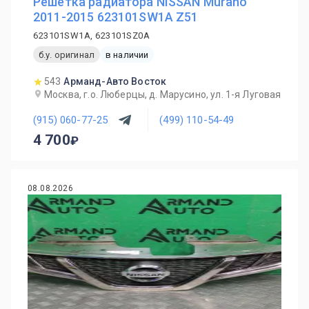
Решетка радиатора NISSAN Murano
2011-2015 623101SW1A Z51
623101SW1A, 623101SZ0A
б.у. оригинал
в наличии
543
Арманд-Авто Восток
Москва, г.о. Люберцы, д. Марусино, ул. 1-я Луговая
(915) 060-77-25
(499) 110-54-49
4 700
08.08.2026