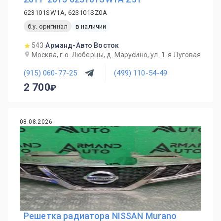
623101SW1A, 623101SZ0A
б.у. оригинал
в наличии
543
Арманд-Авто Восток
Москва, г.о. Люберцы, д. Марусино, ул. 1-я Луговая
(915) 060-77-25
(499) 110-54-49
2 700
08.08.2026
Решетка радиатора NISSAN Murano