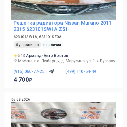
Решетка радиатора Nissan Murano 2011-
2015 623101SW1A Z51
623101SW1A, 623101SZ0A
б.у. оригинал
в наличии
543
Арманд-Авто Восток
Москва, г.о. Люберцы, д. Марусино, ул. 1-я Луговая
(915) 060-77-25
(499) 110-54-49
4 700
06.08.2026