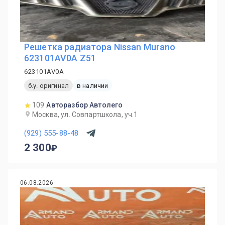
Решетка радиатора Nissan Murano
623101AV0A Z51
623101AV0A
б.у. оригинал
в наличии
109
Авторазбор Автолего
Москва, ул. Совпартшкола, уч.1
(929) 555-88-48
2 300
06.08.2026