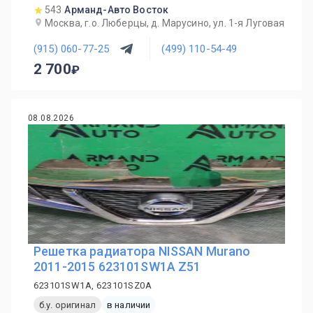
543
Арманд-Авто Восток
Москва, г.о. Люберцы, д. Марусино, ул. 1-я Луговая
(915) 060-77-25
(499) 110-54-49
2 700
08.08.2026
Решетка радиатора NISSAN Murano
2011-2015 623101SW1A Z51
623101SW1A, 623101SZ0A
б.у. оригинал
в наличии