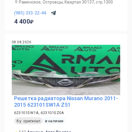
Раменское, Островцы, Квартал 30137, стр.1300
(985) 333-22-44
4 400
08.08.2026
Решетка радиатора Nissan Murano 2011-
2015 623101SW1A Z51
623101SW1A, 623101SZ0A
б.у. оригинал
в наличии