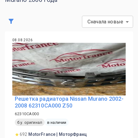
Сначала новые
08.08.2026
Решетка радиатора Nissan Murano 2002-
2008 62310CA000 Z50
62310CA000
б.у. оригинал
в наличии
692
MotorFrance | МоторФранц