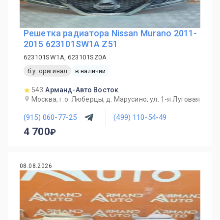
Решетка радиатора Nissan Murano 2011-
2015 623101SW1A Z51
623101SW1A, 623101SZ0A
б.у. оригинал
в наличии
543
Арманд-Авто Восток
Москва, г.о. Люберцы, д. Марусино, ул. 1-я Луговая
(915) 060-77-25
(499) 110-54-49
4 700
08.08.2026