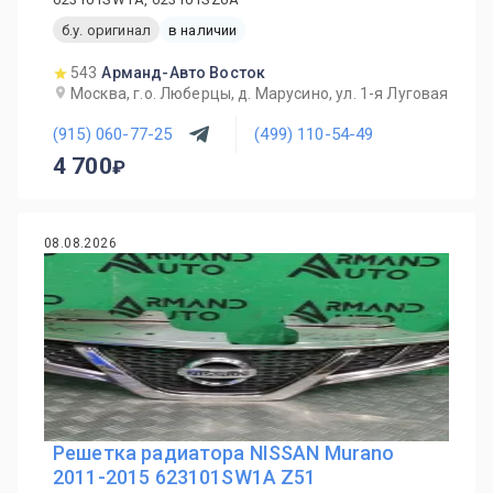
б.у. оригинал
в наличии
543
Арманд-Авто Восток
Москва, г.о. Люберцы, д. Марусино, ул. 1-я Луговая
(915) 060-77-25
(499) 110-54-49
4 700
08.08.2026
Решетка радиатора NISSAN Murano
2011-2015 623101SW1A Z51