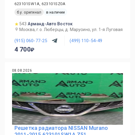
623101SW1A, 623101SZ0A
б.у. оригинал
в наличии
543
Арманд-Авто Восток
Москва, г.о. Люберцы, д. Марусино, ул. 1-я Луговая
(915) 060-77-25
(499) 110-54-49
4 700
08.08.2026
Решетка радиатора NISSAN Murano
2011-2015 623101SW1A Z51