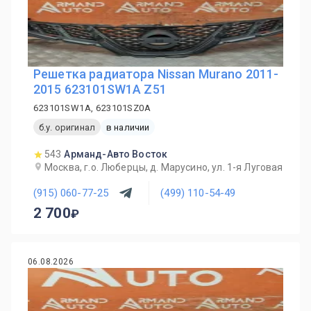
Решетка радиатора Nissan Murano 2011-
2015 623101SW1A Z51
623101SW1A, 623101SZ0A
б.у. оригинал
в наличии
543
Арманд-Авто Восток
Москва, г.о. Люберцы, д. Марусино, ул. 1-я Луговая
(915) 060-77-25
(499) 110-54-49
2 700
06.08.2026