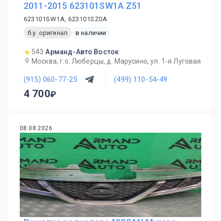
2011-2015 623101SW1A Z51
623101SW1A, 623101SZ0A
б.у. оригинал
в наличии
543
Арманд-Авто Восток
Москва, г.о. Люберцы, д. Марусино, ул. 1-я Луговая
(915) 060-77-25
(499) 110-54-49
4 700
08.08.2026