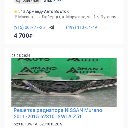
б.у. оригинал
в наличии
543
Арманд-Авто Восток
Москва, г.о. Люберцы, д. Марусино, ул. 1-я Луговая
(915) 060-77-25
(499) 110-54-49
4 700
08.08.2026
Решетка радиатора NISSAN Murano
2011-2015 623101SW1A Z51
623101SW1A, 623101SZ0A