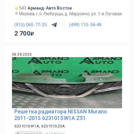
543
Арманд-Авто Восток
Москва, г.о. Люберцы, д. Марусино, ул. 1-я Луговая
(915) 060-77-25
(499) 110-54-49
2 700
08.08.2026
Решетка радиатора NISSAN Murano
2011-2015 623101SW1A Z51
623101SW1A, 623101SZ0A