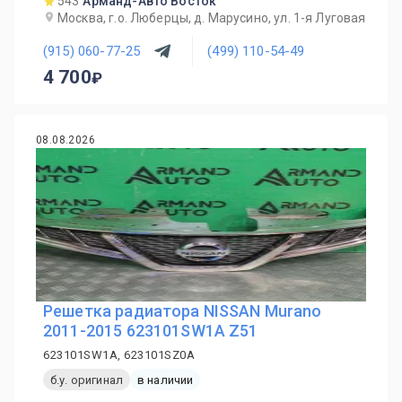
543
Арманд-Авто Восток
Москва, г.о. Люберцы, д. Марусино, ул. 1-я Луговая
(915) 060-77-25
(499) 110-54-49
4 700
08.08.2026
Решетка радиатора NISSAN Murano
2011-2015 623101SW1A Z51
623101SW1A, 623101SZ0A
б.у. оригинал
в наличии