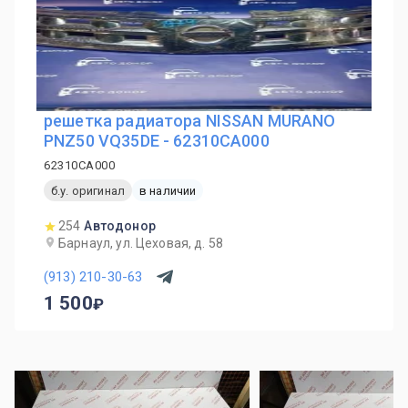
решетка радиатора NISSAN MURANO
PNZ50 VQ35DE - 62310CA000
62310CA000
б.у. оригинал
в наличии
254
Автодонор
Барнаул, ул. Цеховая, д. 58
(913) 210-30-63
1 500