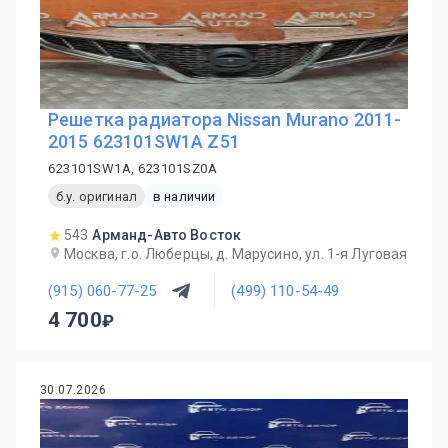
Решетка радиатора Nissan Murano 2011-
2015 623101SW1A Z51
623101SW1A, 623101SZ0A
б.у. оригинал
в наличии
543
Арманд-Авто Восток
Москва, г.о. Люберцы, д. Марусино, ул. 1-я Луговая
(915) 060-77-25
(499) 110-54-49
4 700
30.07.2026