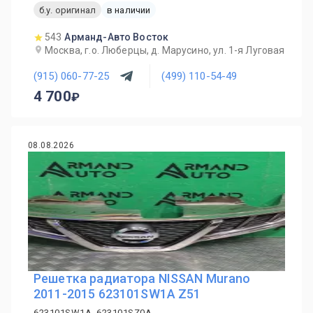
б.у. оригинал
в наличии
543
Арманд-Авто Восток
Москва, г.о. Люберцы, д. Марусино, ул. 1-я Луговая
(915) 060-77-25
(499) 110-54-49
4 700
08.08.2026
Решетка радиатора NISSAN Murano
2011-2015 623101SW1A Z51
623101SW1A, 623101SZ0A