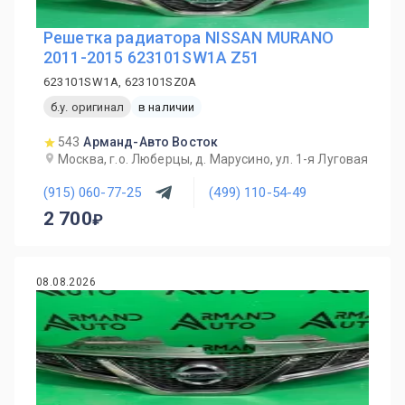
Решетка радиатора NISSAN MURANO
2011-2015 623101SW1A Z51
623101SW1A, 623101SZ0A
б.у. оригинал
в наличии
543
Арманд-Авто Восток
Москва, г.о. Люберцы, д. Марусино, ул. 1-я Луговая
(915) 060-77-25
(499) 110-54-49
2 700
08.08.2026