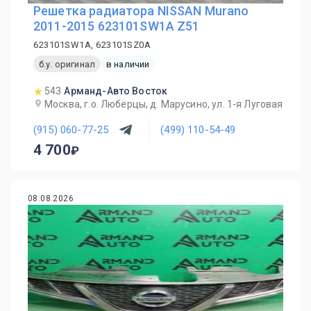
Решетка радиатора NISSAN Murano
2011-2015 623101SW1A Z51
623101SW1A, 623101SZ0A
б.у. оригинал
в наличии
543
Арманд-Авто Восток
Москва, г.о. Люберцы, д. Марусино, ул. 1-я Луговая
(915) 060-77-25
(499) 110-54-49
4 700
08.08.2026