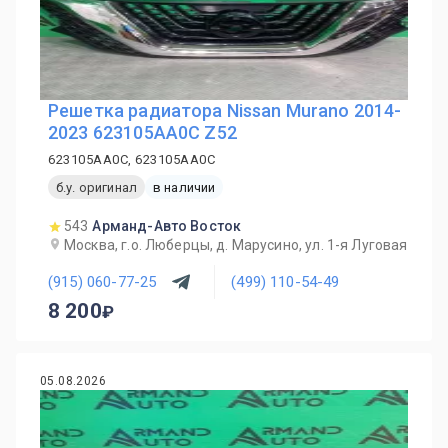
Решетка радиатора Nissan Murano 2014-
2023 623105AA0C Z52
623105AA0C, 623105AA0C
б.у. оригинал
в наличии
543
Арманд-Авто Восток
Москва, г.о. Люберцы, д. Марусино, ул. 1-я Луговая
(915) 060-77-25
(499) 110-54-49
8 200
05.08.2026