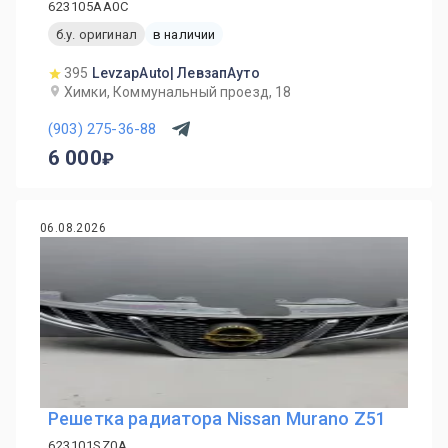
623105АА0С
б.у. оригинал
в наличии
395
LevzapAuto| ЛевзапАуто
Химки, Коммунальный проезд, 18
(903) 275-36-88
6 000
06.08.2026
Решетка радиатора Nissan Murano Z51
623101SZ0A