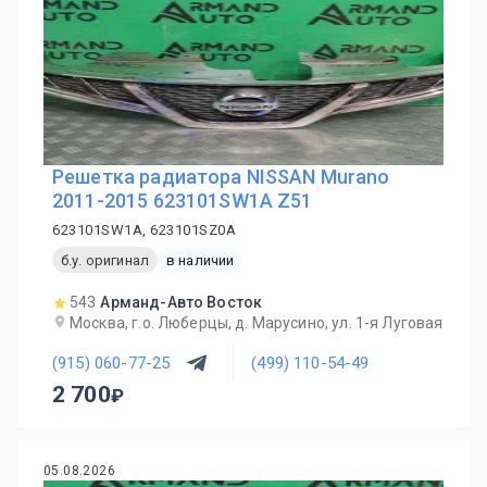
Решетка радиатора NISSAN Murano
2011-2015 623101SW1A Z51
623101SW1A, 623101SZ0A
б.у. оригинал
в наличии
543
Арманд-Авто Восток
Москва, г.о. Люберцы, д. Марусино, ул. 1-я Луговая
(915) 060-77-25
(499) 110-54-49
2 700
05.08.2026