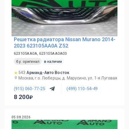
Решетка радиатора Nissan Murano 2014-
2023 623105AA0A Z52
623105AA0A, 623105AA0A03
б.у. оригинал
в наличии
543
Арманд-Авто Восток
Москва, г.о. Люберцы, д. Марусино, ул. 1-я Луговая
(915) 060-77-25
(499) 110-54-49
8 200
05.08.2026