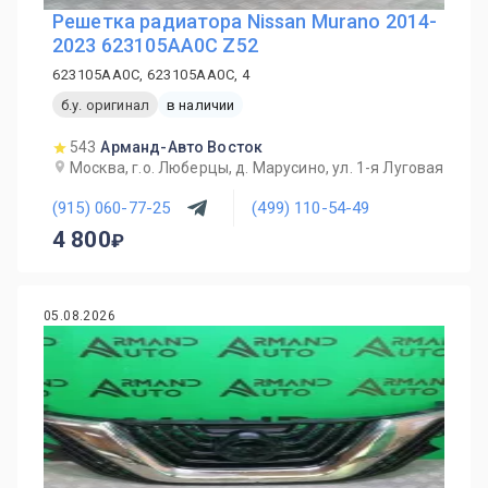
Решетка радиатора Nissan Murano 2014-
2023 623105AA0C Z52
623105AA0C, 623105AA0C, 4
б.у. оригинал
в наличии
543
Арманд-Авто Восток
Москва, г.о. Люберцы, д. Марусино, ул. 1-я Луговая
(915) 060-77-25
(499) 110-54-49
4 800
05.08.2026