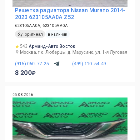
Решетка радиатора Nissan Murano 2014-
2023 623105AA0A Z52
623105AA0A, 623105AA0A
б.у. оригинал
в наличии
543
Арманд-Авто Восток
Москва, г.о. Люберцы, д. Марусино, ул. 1-я Луговая
(915) 060-77-25
(499) 110-54-49
8 200
05.08.2026