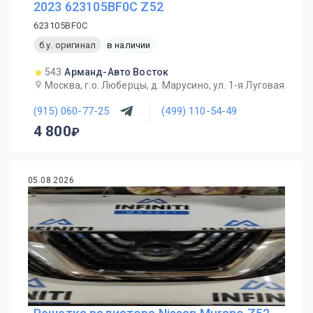
2023 623105BF0C Z52
623105BF0C
б.у. оригинал
в наличии
543
Арманд-Авто Восток
Москва, г.о. Люберцы, д. Марусино, ул. 1-я Луговая
(915) 060-77-25
(499) 110-54-49
4 800
05.08.2026