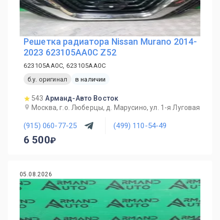
Решетка радиатора Nissan Murano 2014-
2023 623105AA0C Z52
623105AA0C, 623105AA0C
б.у. оригинал
в наличии
543
Арманд-Авто Восток
Москва, г.о. Люберцы, д. Марусино, ул. 1-я Луговая
(915) 060-77-25
(499) 110-54-49
6 500
05.08.2026