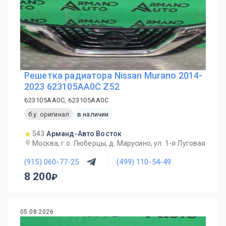
Решетка радиатора Nissan Murano 2014-
2023 623105AA0C Z52
623105AA0C, 623105AA0C
б.у. оригинал
в наличии
543
Арманд-Авто Восток
Москва, г.о. Люберцы, д. Марусино, ул. 1-я Луговая
(915) 060-77-25
(499) 110-54-49
8 200
05.08.2026