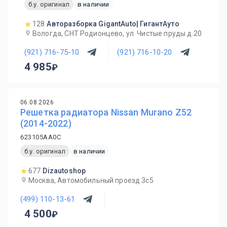
б.у. оригинал
в наличии
128
Авторазборка GigantAuto| ГигантАуто
Вологда, СНТ Родионцево, ул. Чистые пруды д.20
(921) 716-75-10
(921) 716-10-20
4 985
06.08.2026
Решетка радиатора Nissan Murano Z52
(2014-2022)
623105AA0C
б.у. оригинал
в наличии
677
Dizautoshop
Москва, Автомобильный проезд 3с5
(499) 110-13-61
4 500