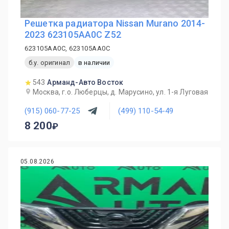
Решетка радиатора Nissan Murano 2014-
2023 623105AA0C Z52
623105AA0C, 623105AA0C
б.у. оригинал
в наличии
543
Арманд-Авто Восток
Москва, г.о. Люберцы, д. Марусино, ул. 1-я Луговая
(915) 060-77-25
(499) 110-54-49
8 200
05.08.2026