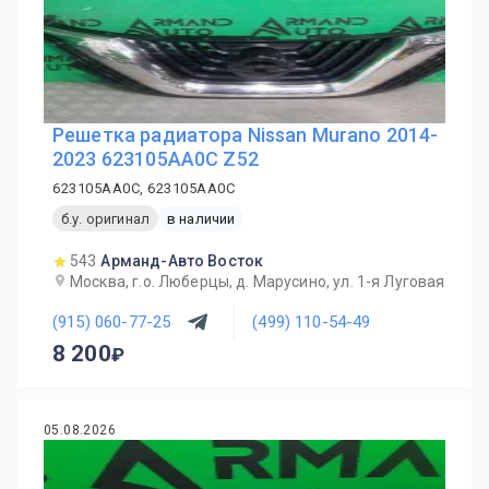
Решетка радиатора Nissan Murano 2014-
2023 623105AA0C Z52
623105AA0C, 623105AA0C
б.у. оригинал
в наличии
543
Арманд-Авто Восток
Москва, г.о. Люберцы, д. Марусино, ул. 1-я Луговая
(915) 060-77-25
(499) 110-54-49
8 200
05.08.2026