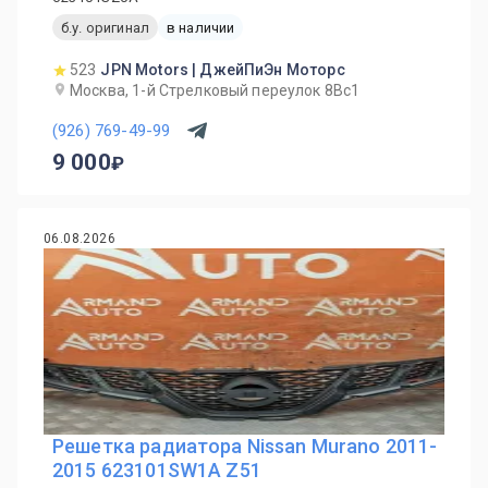
б.у. оригинал
в наличии
523
JPN Motors | ДжейПиЭн Моторс
Москва, 1-й Cтрелковый переулок 8Вс1
(926) 769-49-99
9 000
06.08.2026
Решетка радиатора Nissan Murano 2011-
2015 623101SW1A Z51