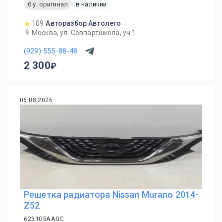
б.у. оригинал
в наличии
109
Авторазбор Автолего
Москва, ул. Совпартшкола, уч.1
(929) 555-88-48
2 300
06.08.2026
Решетка радиатора Nissan Murano 2014-
Z52
623105AA0C