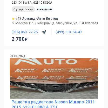
623101SW1A, 623101SZ0A
б.у. оригинал
в наличии
543
Арманд-Авто Восток
Москва, г.о. Люберцы, д. Марусино, ул. 1-я Луговая
(915) 060-77-25
(499) 110-54-49
2 700
06.08.2026
Решетка радиатора Nissan Murano 2011-
2015 623101SW1A Z51