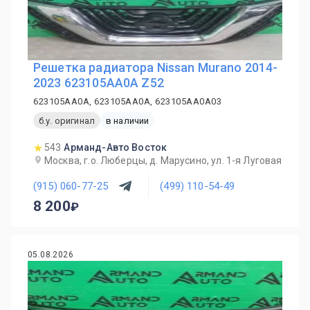
Решетка радиатора Nissan Murano 2014-
2023 623105AA0A Z52
623105AA0A, 623105AA0A, 623105AA0A03
б.у. оригинал
в наличии
543
Арманд-Авто Восток
Москва, г.о. Люберцы, д. Марусино, ул. 1-я Луговая
(915) 060-77-25
(499) 110-54-49
8 200
05.08.2026