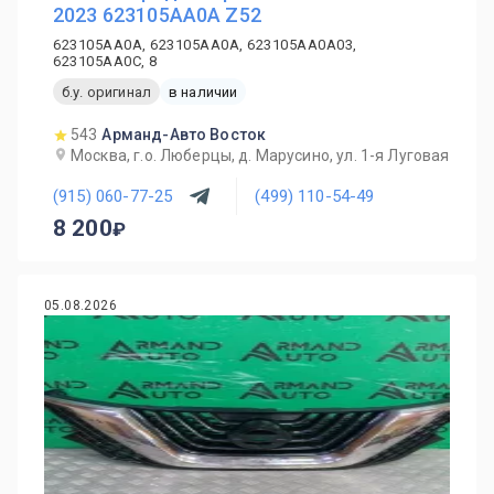
2023 623105AA0A Z52
623105AA0A, 623105AA0A, 623105AA0A03,
623105AA0C, 8
б.у. оригинал
в наличии
543
Арманд-Авто Восток
Москва, г.о. Люберцы, д. Марусино, ул. 1-я Луговая
(915) 060-77-25
(499) 110-54-49
8 200
05.08.2026