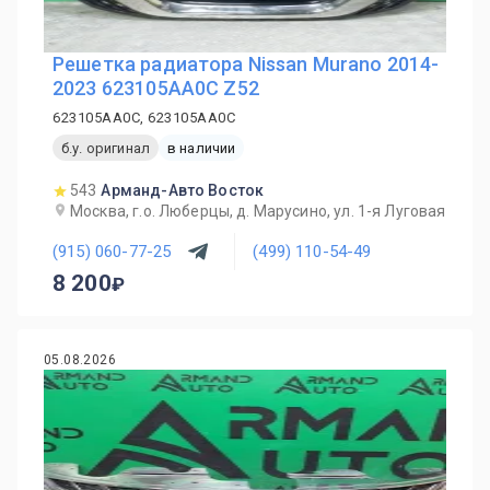
Решетка радиатора Nissan Murano 2014-
2023 623105AA0C Z52
623105AA0C, 623105AA0C
б.у. оригинал
в наличии
543
Арманд-Авто Восток
Москва, г.о. Люберцы, д. Марусино, ул. 1-я Луговая
(915) 060-77-25
(499) 110-54-49
8 200
05.08.2026