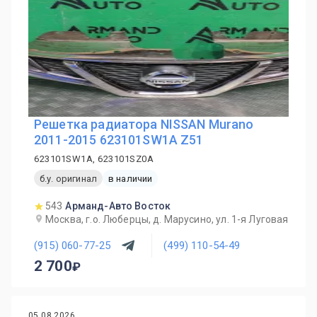
Решетка радиатора NISSAN Murano
2011-2015 623101SW1A Z51
623101SW1A, 623101SZ0A
б.у. оригинал
в наличии
543
Арманд-Авто Восток
Москва, г.о. Люберцы, д. Марусино, ул. 1-я Луговая
(915) 060-77-25
(499) 110-54-49
2 700
05.08.2026