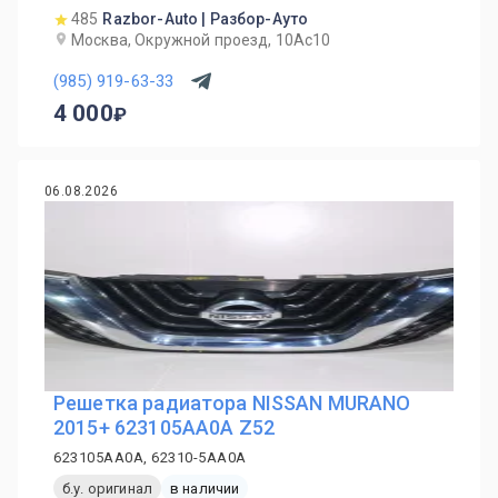
485
Razbor-Auto | Разбор-Ауто
Москва, Окружной проезд, 10Ас10
(985) 919-63-33
4 000
06.08.2026
Решетка радиатора NISSAN MURANO
2015+ 623105AA0A Z52
623105AA0A, 62310-5AA0A
б.у. оригинал
в наличии