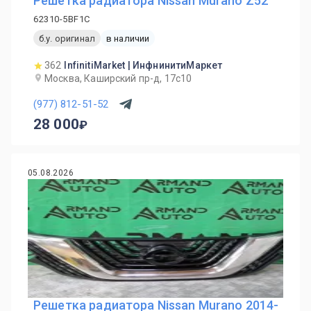
Решетка радиатора Nissan Murano Z52
62310-5BF1C
б.у. оригинал
в наличии
362
InfinitiMarket | ИнфнинитиМаркет
Москва, Каширский пр-д, 17с10
(977) 812-51-52
28 000
05.08.2026
Решетка радиатора Nissan Murano 2014-