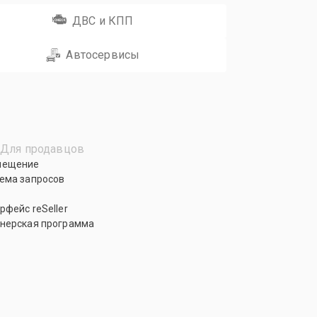
ДВС и КПП
Автосервисы
Для продавцов
мещение
ема запросов
рфейс reSeller
нерская программа