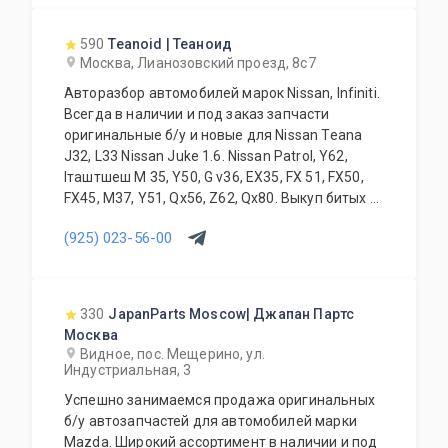
590
Teanoid | Теаноид
Москва, Лианозовский проезд, 8с7
Авторазбор автомобилей марок Nissan, Infiniti.
Всегда в наличии и под заказ запчасти
оригинальные б/у и новые для Nissan Teana
J32, L33 Nissan Juke 1.6. Nissan Patrol, Y62,
Iташтшеш M 35, Y50, G v36, EX35, FX 51, FX50,
FX45, M37, Y51, Qx56, Z62, Qx80. Выкуп битых и
проблемных автомобилей. Замена, установка
(925) 023-56-00
запчастей и дополнительного оборудования.
Высокое качество всей продукции в
сочетании с доступными ценами всегда
интересны нашим клиентам.
330
JapanParts Moscow| Джапан Партс
Квалифицированные специалисты нашей
Москва
компании всегда грамотно ответят на любые
Видное, пос. Мещерино, ул.
вопросы по оснащению, подбору, замене
Индустриальная, 3
любой запчасти Вашего автомобиля.
Успешно занимаемся продажа оригинальных
Возможна доставка по Москве. Доставка в
б/у автозапчастей для автомобилей марки
регионы России и ближнего зарубежья.
Mazda. Широкий ассортимент в наличии и под