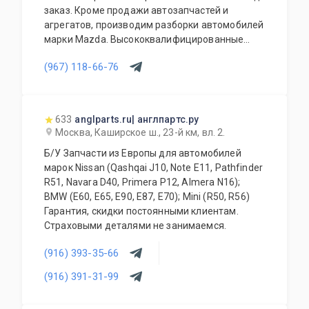
Работаем ежедневно.
заказ. Кроме продажи автозапчастей и
агрегатов, производим разборки автомобилей
марки Mazda. Высококвалифицированные
специалисты выполнят слесарный ремонт, все
(967) 118-66-76
его виды. В нашем автосервисе проводится
полная диагностика Вашего автомобиля.
Подберем и установим необходимую
автозапчасть или агрегат, а также
633
anglparts.ru| англпартс.ру
дополнительное оборудование для Вашего
Москва, Каширское ш., 23-й км, вл. 2.
автомобиля. Гарантия качества на все услуги
Б/У Запчасти из Европы для автомобилей
и продукцию. Квалифицированные
марок Nissan (Qashqai J10, Note E11, Pathfinder
специалисты. Мы работаем для Вас каждый
R51, Navara D40, Primera P12, Almera N16);
день.
BMW (E60, E65, E90, E87, E70); Mini (R50, R56)
Гарантия, скидки постоянными клиентам.
Страховыми деталями не занимаемся.
(916) 393-35-66
(916) 391-31-99