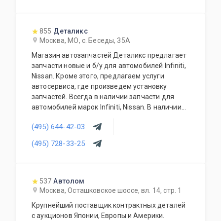
855
Деталикс
Москва, МО, с. Беседы, 35А
Магазин автозапчастей Деталикс предлагает
запчасти новые и б/у для автомобилей Infiniti,
Nissan. Кроме этого, предлагаем услуги
автосервиса, где произведем установку
запчастей. Всегда в наличии запчасти для
автомобилей марок Infiniti, Nissan. В наличии
новые и б/у запчасти. Предоставляем
(495) 644-42-03
гарантию на все автозапчасти и гарантирует
качество выполненных работ.
(495) 728-33-25
537
Автолом
Москва, Осташковское шоссе, вл. 14, стр. 1
Крупнейший поставщик контрактных деталей
с аукционов Японии, Европы и Америки.