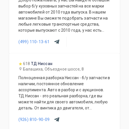
Добро пожаловать, у нас Вы найдете большой
по России и доставку до транспортной
выбор б/у кузовных запчастей на все марки
компании.
автомобилей от 2010 года выпуска. В нашем
магазине Вы сможете подобрать запчасти на
любые легковые транспортные средства,
которые выпускают с 2010 года, у нас есть
запчасти на отечественные транспортные
(499) 110-13-61
средства УАЗ, Лада и все иностранные
автомобили как из популярного сегмента
Hyundai, Nissan, Kia, Ford, Volkswagen, так и
премиум марки Maserati, BMW, Lexus, Infiniti,
618
ТД Ниссан
Mercedes-Benz.
Балашиха, Объездное шоссе, 8
Полноценная разборка Ниссан - б/у запчасти в
наличии, постоянное обновление
ассортимента. Авто в разбор и с аукционов.
ТД Ниссан - это реальная разборка, где вы
можете найти для своего автомобиля, любую
деталь. От винтика до двигателя, от
маленькой пластмаски до салона в сборе, от
(926) 810-90-09
одной фишки до целой проводки. Наши
менеджеры подберут нужную деталь и