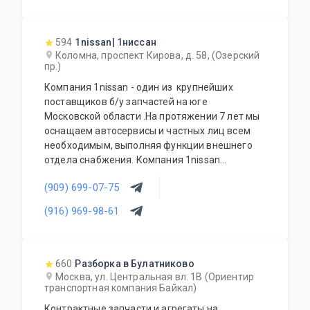
594
1nissan| 1ниссан
Коломна, проспект Кирова, д. 58, (Озерский
пр.)
Компания 1nissan - один из крупнейших
поставщиков б/у запчастей на юге
Московской области .На протяжении 7 лет мы
оснащаем автосервисы и частных лиц всем
необходимым, выполняя функции внешнего
отдела снабжения. Компания 1nissan
поставляет: подвески, кузова, оптику,
(909) 699-07-75
электрику, двигатели, коробки передач и
многое другое.
(916) 969-98-61
660
Разборка в Булатниково
Москва, ул. Центральная вл. 1В (Ориентир
транспортная компания Байкал)
Контрактные запчасти и агрегаты на