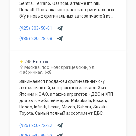
Sentra, Terrano, Qashqai, а также Infiniti,
Renault. Поставка контрактных, оригинальных
б/у и новых оригинальных автозапчастей из
Японии в кратчайшие сроки. В наличии, а
(925) 303-50-01
также под заказ. Автосервис осуществляет
ремонт, разборки автомобилей марок Nissan
(985) 220-78-08
модельного ряда: Almera, X-Trail, Murano,
Sentra, Terrano, Qashqai и других, Infiniti,
Renault, также Land Rover. Выполняется
полное ТО. Установка автозапчастей и
745
Восток
агрегатов на автомобили марок Nissan- весь
Москва, пос. Новобратцевский, ул.
Фабричная, 6с8
модельный ряд и Infiniti, Renault. Проводится
диагностика. Возможность установки
Занимаемся продажей оригинальных б/у
дополнительного оборудования. Выполняется
автозапчастей, контрактных запчастей из
слесарный ремонт, все основные виды.
Японии и ОАЭ, а также агрегатов - ДВС и КПП
Качественная продукция для ТО.
для автомобилей марок: Mitsubishi, Nissan,
Оборудованные мастерские и ремонтный цех.
Honda, Infiniti, Lexus, Mazda, Subaru, Suzuki,
Консультации наших специалистов.
Toyota. Самый полный ассортимент ДВС,
Высококвалифицированный персонал. 100%
АКПП, МКПП, кузовных запчастей, подвесок и
гарантия качества на продукцию и весь
(926) 250-72-22
прочего. Предоставляется гарантия качества
спектр услуг автосервиса.
на всю продукцию. Приемлемые цены и
(926) 540-99-92