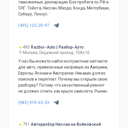
таможенные декларации. Без пробега по РФ и
СНГ. Тойота, Ниссан, Мазда, Хонда, Митсубиши,
Субару, Лексус.
(495) 125-20-97
485
Razbor-Auto | Разбор-Ауто
Москва, Окружной проезд, 10Ас10
У нас Вы можете найти контрактные запчасти
для авто, привезенные напрямую из Америки,
Европы, Японии и Австралии. Никаких долгих
поисков и переплат. Почему мы открыли свою
разборку? Потому что качественный ремонт
не должен стоить как крыло самолета. Рынки
США, Европы, Японии и Австралии полны
(985) 919-63-33
отличных доноров с живыми узлами. Мы
отбираем лучшее, чтобы вы могли починить
авто с умом, а не переплачивать за новый
оригинал у дилера.
791
Авторазбор Ниссан на Войковской