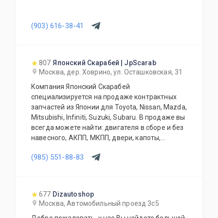
(903) 616-38-41
807
Японский Скарабей | JpScarab
Москва, дер. Ховрино, ул. Осташковская, 31
Компания Японский Скарабей
специализируется на продаже контрактных
запчастей из Японии для Toyota, Nissan, Mazda,
Mitsubishi, Infiniti, Suzuki, Subaru. В продаже вы
всегда можете найти: двигателя в сборе и без
навесного, АКПП, МКПП, двери, капоты,
бампера, крылья, крышки багажника, задние
(985) 551-88-83
двери, фары, фонари, телевизоры, радиаторы,
вентиляторы, раздатки, задние редуктора,
карданы, ступицы, суппорта, привода, стойки,
зеркала, и много других позиций. Так же мы
677
Dizautoshop
осуществляем доставку по Москве и
Москва, Автомобильный проезд 3с5
Московской области, транспортной компанией