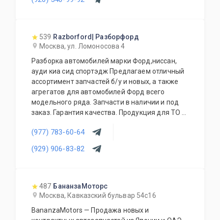
Конкурентоспособные цены. Система скидок.
система скидок для постоянных и оптовых
Поставка в регионы.
клиентов. Будем рады видеть Вас у себя
ежедневно!
539
Razborford| Разборфорд
Москва, ул. Ломоносова 4
Разборка автомобилей марки Форд,ниссан,
ауди киа сид спортэдж Предлагаем отличный
ассортимент запчастей б/у и новых, а также
агрегатов для автомобилей Форд всего
модельного ряда. Запчасти в наличии и под
заказ. Гарантия качества. Продукция для ТО и
аксессуары также в наличии. Покупка
(977) 783-60-64
автомобилей. Доступные цены. Работа с
региональными клиентами. Приезжайте к нам
(929) 906-83-82
- квалифицированные специалисты помогут с
выбором.
487
БананзаМоторс
Москва, Кавказский бульвар 54с16
BananzaMotors — Продажа новых и