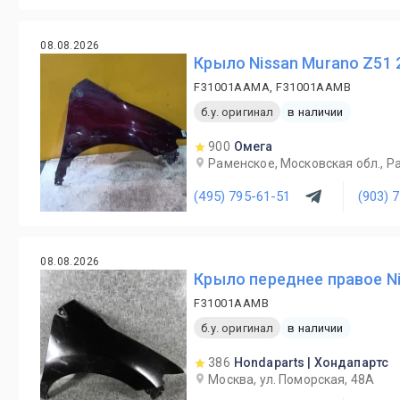
08.08.2026
Крыло Nissan Murano Z51 
F31001AAMA, F31001AAMB
б.у. оригинал
в наличии
900
Омега
Раменское, Московская обл., Ра
(495) 795-61-51
(903) 
08.08.2026
Крыло переднее правое N
F31001AAMB
б.у. оригинал
в наличии
386
Hondaparts | Хондапартс
Москва, ул. Поморская, 48А