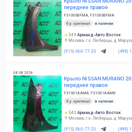
Крыло NISSAN MURANO 20
переднее правое
F31005BFMA, F31005BFMA
б.у. оригинал
в наличии
543
Арманд-Авто Восток
Москва, г.о. Люберцы, д. Маруси
(915) 060-77-25
(499) 
08.08.2026
Крыло NISSAN MURANO 20
переднее правое
F31001AAMB, F31001AAMB
б.у. оригинал
в наличии
543
Арманд-Авто Восток
Москва, г.о. Люберцы, д. Маруси
(915) 060-77-25
(499) 