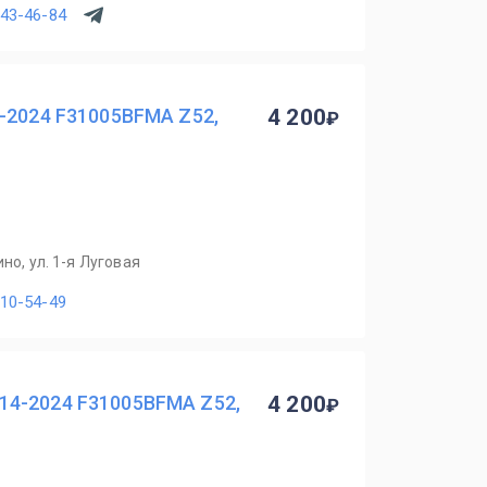
843-46-84
-2024 F31005BFMA Z52,
4 200
но, ул. 1-я Луговая
110-54-49
14-2024 F31005BFMA Z52,
4 200