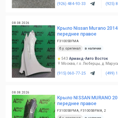
(926) 484-93-33
(925) 
08.08.2026
Крыло Nissan Murano 2014
переднее правое
F31005BFMA
б.у. оригинал
в наличии
543
Арманд-Авто Восток
Москва, г.о. Люберцы, д. Маруси
(915) 060-77-25
(499) 
08.08.2026
Крыло NISSAN MURANO 20
переднее правое
F31005BFMA, F31005BFMA, 2
б.у. оригинал
в наличии