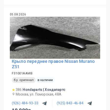
05.08.2026
Крыло переднее правое Nissan Murano
Z51
F31001AAMB
б.у. оригинал
в наличии
386
Hondaparts | Хондапартс
Москва, ул. Поморская, 48А
(926) 484-93-33
(925) 843-46-84