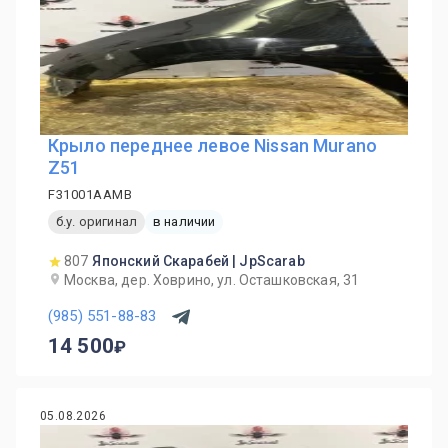
Крыло переднее левое Nissan Murano
Z51
F31001AAMB
б.у. оригинал
в наличии
807
Японский Скарабей | JpScarab
Москва, дер. Ховрино, ул. Осташковская, 31
(985) 551-88-83
14 500
05.08.2026