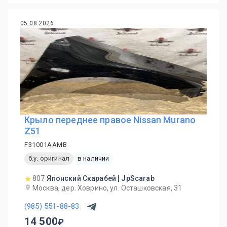
05.08.2026
Крыло переднее правое Nissan Murano
Z51
F31001AAMB
б.у. оригинал
в наличии
807
Японский Скарабей | JpScarab
Москва, дер. Ховрино, ул. Осташковская, 31
(985) 551-88-83
14 500