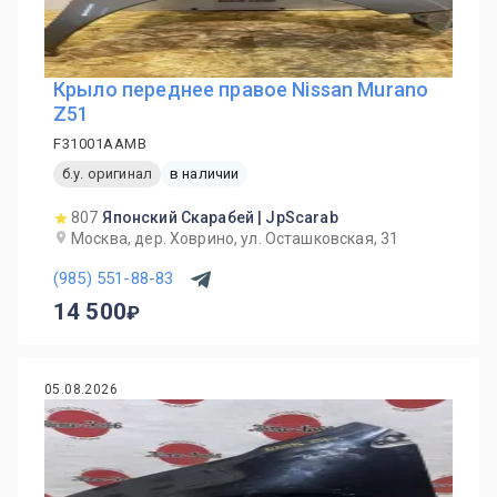
Крыло переднее правое Nissan Murano
Z51
F31001AAMB
б.у. оригинал
в наличии
807
Японский Скарабей | JpScarab
Москва, дер. Ховрино, ул. Осташковская, 31
(985) 551-88-83
14 500
05.08.2026