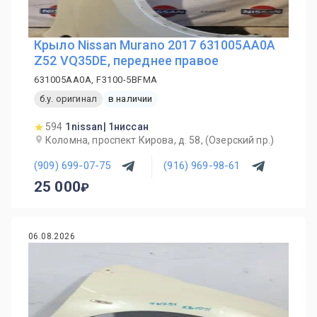
Крыло Nissan Murano 2017 631005AA0A
Z52 VQ35DE, переднее правое
631005AA0A, F3100-5BFMA
б.у. оригинал
в наличии
594
1nissan| 1ниссан
Коломна, проспект Кирова, д. 58, (Озерский пр.)
(909) 699-07-75
(916) 969-98-61
25 000
06.08.2026