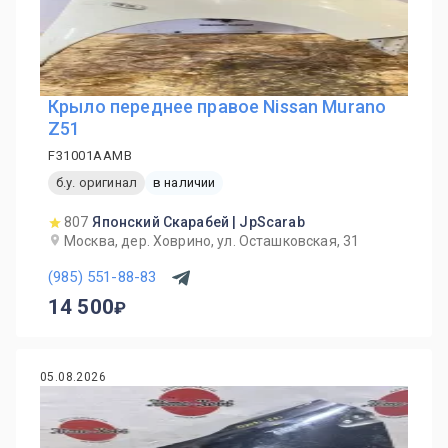
Крыло переднее правое Nissan Murano
Z51
F31001AAMB
б.у. оригинал
в наличии
807
Японский Скарабей | JpScarab
Москва, дер. Ховрино, ул. Осташковская, 31
(985) 551-88-83
14 500
05.08.2026