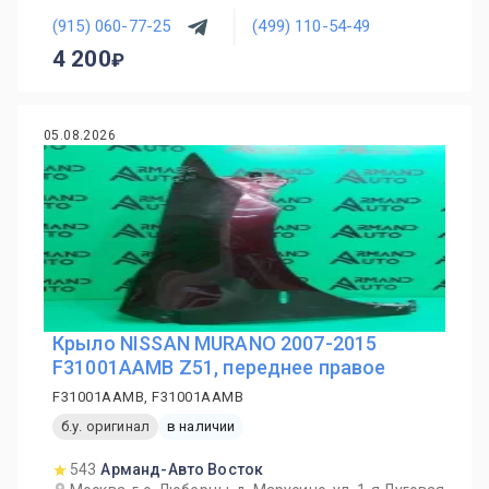
(915) 060-77-25
(499) 110-54-49
4 200
05.08.2026
Крыло NISSAN MURANO 2007-2015
F31001AAMB Z51, переднее правое
F31001AAMB, F31001AAMB
б.у. оригинал
в наличии
543
Арманд-Авто Восток