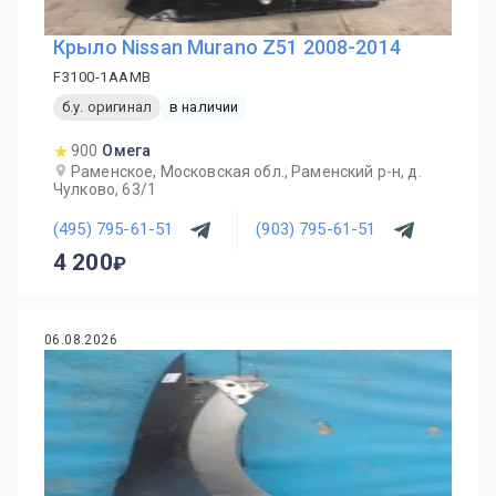
Крыло Nissan Murano Z51 2008-2014
F3100-1AAMB
б.у. оригинал
в наличии
900
Омега
Раменское, Московская обл., Раменский р-н, д.
Чулково, 63/1
(495) 795-61-51
(903) 795-61-51
4 200
06.08.2026