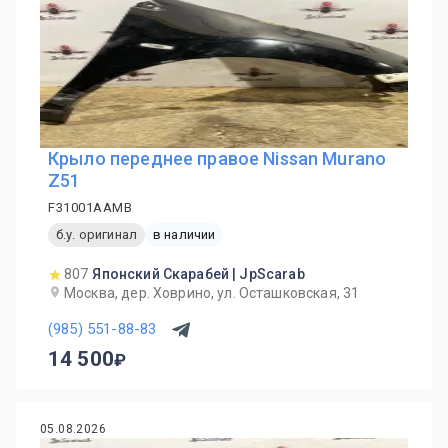
Крыло переднее правое Nissan Murano
Z51
F31001AAMB
б.у. оригинал
в наличии
807
Японский Скарабей | JpScarab
Москва, дер. Ховрино, ул. Осташковская, 31
(985) 551-88-83
14 500
05.08.2026