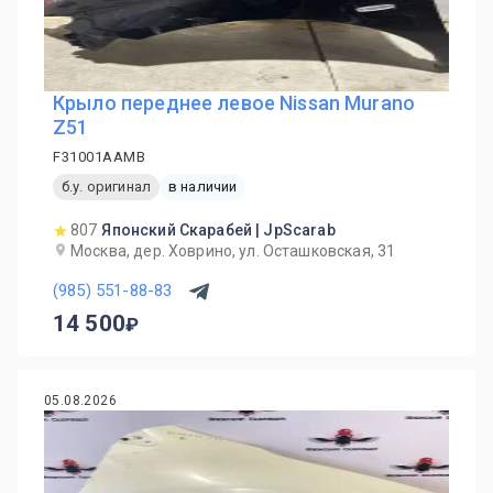
Крыло переднее левое Nissan Murano
Z51
F31001AAMB
б.у. оригинал
в наличии
807
Японский Скарабей | JpScarab
Москва, дер. Ховрино, ул. Осташковская, 31
(985) 551-88-83
14 500
05.08.2026