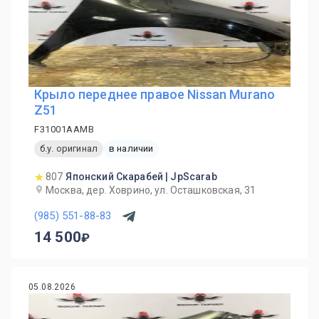
Крыло переднее правое Nissan Murano
Z51
F31001AAMB
б.у. оригинал
в наличии
807
Японский Скарабей | JpScarab
Москва, дер. Ховрино, ул. Осташковская, 31
(985) 551-88-83
14 500
05.08.2026