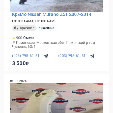
Крыло Nissan Murano Z51 2007-2014
F31001AAMA, F31001AAMB
б.у. оригинал
в наличии
900
Омега
Раменское, Московская обл., Раменский р-н, д.
Чулково, 63/1
(495) 795-61-51
(903) 795-61-51
3 500
06.08.2026