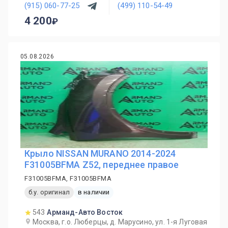
(915) 060-77-25
(499) 110-54-49
4 200
05.08.2026
Крыло NISSAN MURANO 2014-2024
F31005BFMA Z52, переднее правое
F31005BFMA, F31005BFMA
б.у. оригинал
в наличии
543
Арманд-Авто Восток
Москва, г.о. Люберцы, д. Марусино, ул. 1-я Луговая