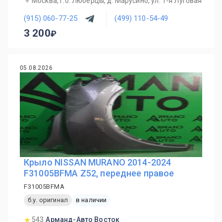
Москва, г.о. Люберцы, д. Марусино, ул. 1-я Луговая
(915) 060-77-25
(499) 110-54-49
3 200
05.08.2026
Крыло NISSAN MURANO 2014-2024
F31005BFMA Z52, переднее правое
F31005BFMA
б.у. оригинал
в наличии
543
Арманд-Авто Восток