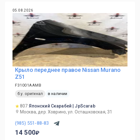
05.08.2026
Крыло переднее правое Nissan Murano
Z51
F31001AAMB
б.у. оригинал
в наличии
807
Японский Скарабей | JpScarab
Москва, дер. Ховрино, ул. Осташковская, 31
(985) 551-88-83
14 500