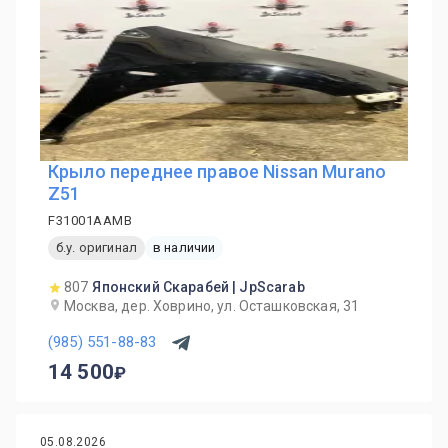
Крыло переднее правое Nissan Murano
Z51
F31001AAMB
б.у. оригинал
в наличии
807
Японский Скарабей | JpScarab
Москва, дер. Ховрино, ул. Осташковская, 31
(985) 551-88-83
14 500
05.08.2026