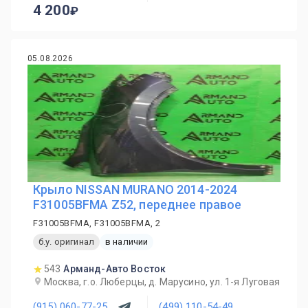
4 200
05.08.2026
Крыло NISSAN MURANO 2014-2024
F31005BFMA Z52, переднее правое
F31005BFMA, F31005BFMA, 2
б.у. оригинал
в наличии
543
Арманд-Авто Восток
Москва, г.о. Люберцы, д. Марусино, ул. 1-я Луговая
(915) 060-77-25
(499) 110-54-49