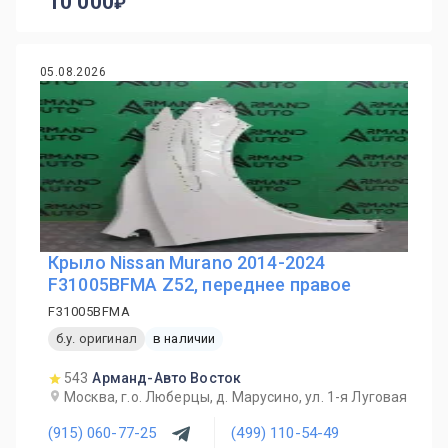
10 000
05.08.2026
Крыло Nissan Murano 2014-2024
F31005BFMA Z52, переднее правое
F31005BFMA
б.у. оригинал
в наличии
543
Арманд-Авто Восток
Москва, г.о. Люберцы, д. Марусино, ул. 1-я Луговая
(915) 060-77-25
(499) 110-54-49