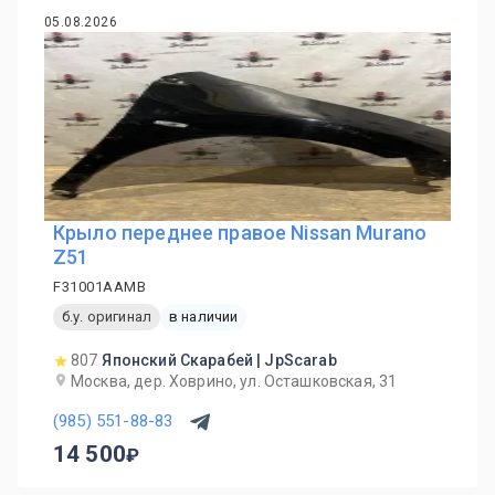
05.08.2026
Крыло переднее правое Nissan Murano
Z51
F31001AAMB
б.у. оригинал
в наличии
807
Японский Скарабей | JpScarab
Москва, дер. Ховрино, ул. Осташковская, 31
(985) 551-88-83
14 500