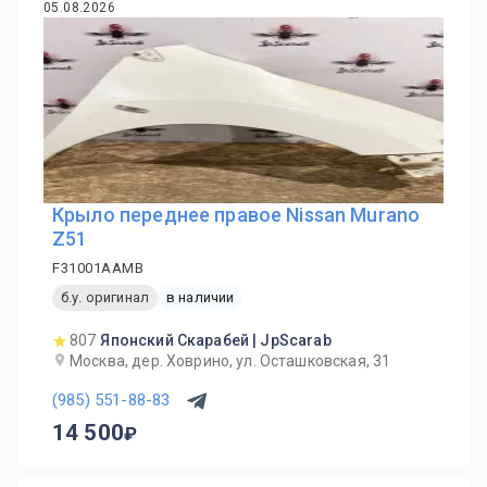
05.08.2026
Крыло переднее правое Nissan Murano
Z51
F31001AAMB
б.у. оригинал
в наличии
807
Японский Скарабей | JpScarab
Москва, дер. Ховрино, ул. Осташковская, 31
(985) 551-88-83
14 500