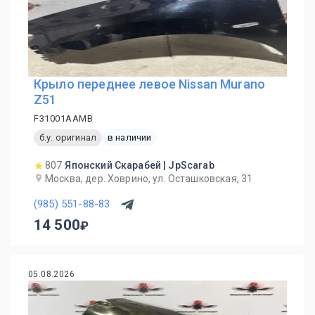
Крыло переднее левое Nissan Murano
Z51
F31001AAMB
б.у. оригинал
в наличии
807
Японский Скарабей | JpScarab
Москва, дер. Ховрино, ул. Осташковская, 31
(985) 551-88-83
14 500
05.08.2026