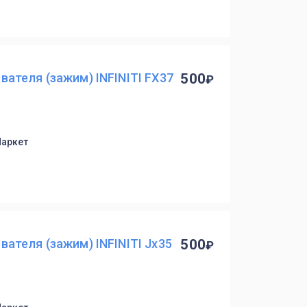
ателя (зажим) INFINITI FX37
500
Маркет
ателя (зажим) INFINITI Jx35
500