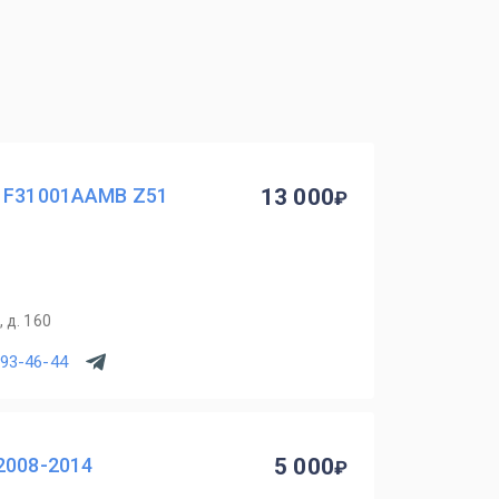
7 F31001AAMB Z51
13 000
 д. 160
993-46-44
2008-2014
5 000