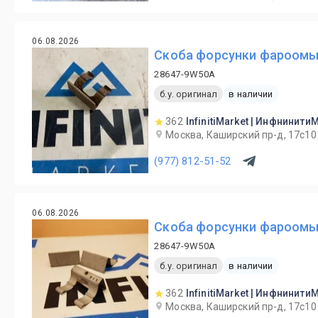
06.08.2026
Скоба форсунки фароомыв
28647-9W50A
б.у. оригинал
в наличии
362
InfinitiMarket | Инфнинити
Москва, Каширский пр-д, 17с10
(977) 812-51-52
06.08.2026
Скоба форсунки фароомы
28647-9W50A
б.у. оригинал
в наличии
362
InfinitiMarket | Инфнинити
Москва, Каширский пр-д, 17с10