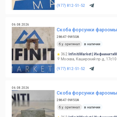
(977) 812-51-52
06.08.2026
Скоба форсунки фароомыв
28647-9W50A
б.у. оригинал
в наличии
362
InfinitiMarket | Инфнинити
Москва, Каширский пр-д, 17с10
(977) 812-51-52
06.08.2026
Скоба форсунки фароомыв
28647-9W50A
б.у. оригинал
в наличии