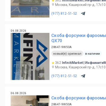
362
InfinitiMarket | Инфнинити
Москва, Каширский пр-д, 17с10
(977) 812-51-52
06.08.2026
Скоба форсунки фароомыв
QX70
28647-9W50A
новый(я) оригинал
в наличии
362
InfinitiMarket | Инфнинити
Москва, Каширский пр-д, 17с10
(977) 812-51-52
06.08.2026
Скоба форсунки фароомы
28647-9W50A