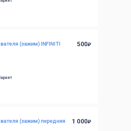
Маркет
ателя (зажим) INFINITI
500
Маркет
вателя (зажим) передняя
1 000