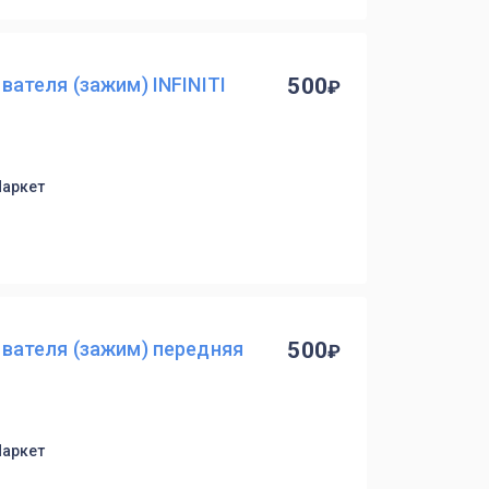
ателя (зажим) INFINITI
500
Маркет
вателя (зажим) передняя
500
Маркет