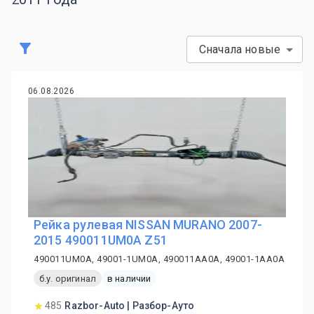
Сначала новые
06.08.2026
Рейка рулевая NISSAN MURANO 2007-
2015 490011UM0A Z51
490011UM0A, 49001-1UM0A, 490011AA0A, 49001-1AA0A
б.у. оригинал
в наличии
485
Razbor-Auto | Разбор-Ауто