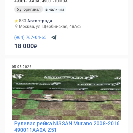
49001-1AA0A, 49001-1UM0A
б.у. оригинал
в наличии
830
Автострада
Москва, ул. Щербинская, 48Ас3
(964) 767-04-65
18 000
05.08.2026
Рулевая рейка NISSAN Murano 2008-2016
490011AA0A Z51