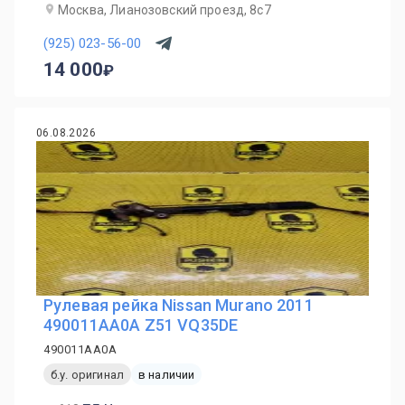
Москва, Лианозовский проезд, 8с7
(925) 023-56-00
14 000
06.08.2026
Рулевая рейка Nissan Murano 2011
490011AA0A Z51 VQ35DE
490011AA0A
б.у. оригинал
в наличии