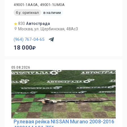
49001-1AA0A, 49001-1UM0A
б.у. оригинал
в наличии
830
Автострада
Москва, ул. Щербинская, 48Ас3
(964) 767-04-65
18 000
05.08.2026
Рулевая рейка NISSAN Murano 2008-2016