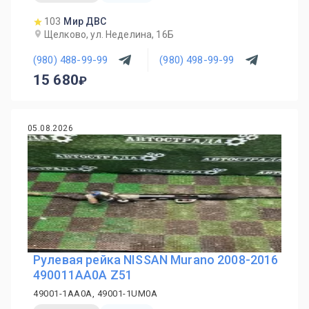
103
Мир ДВС
Щелково, ул. Неделина, 16Б
(980) 488-99-99
(980) 498-99-99
15 680
05.08.2026
Рулевая рейка NISSAN Murano 2008-2016
490011AA0A Z51
49001-1AA0A, 49001-1UM0A