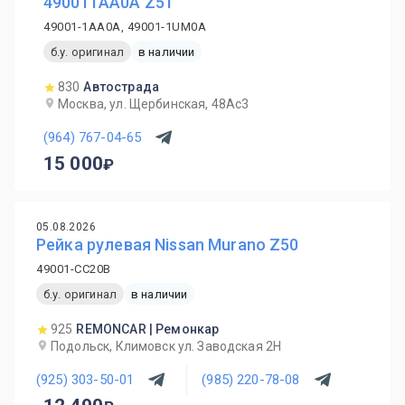
490011AA0A Z51
49001-1AA0A, 49001-1UM0A
б.у. оригинал
в наличии
830
Автострада
Москва, ул. Щербинская, 48Ас3
(964) 767-04-65
15 000
05.08.2026
Рейка рулевая Nissan Murano Z50
49001-CC20B
б.у. оригинал
в наличии
925
REMONCAR | Ремонкар
Подольск, Климовск ул. Заводская 2Н
(925) 303-50-01
(985) 220-78-08