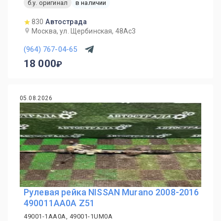
б.у. оригинал
в наличии
830
Автострада
Москва, ул. Щербинская, 48Ас3
(964) 767-04-65
18 000
05.08.2026
Рулевая рейка NISSAN Murano 2008-2016
490011AA0A Z51
49001-1AA0A, 49001-1UM0A