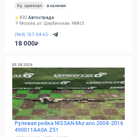
б.у. оригинал
в наличии
830
Автострада
Москва, ул. Щербинская, 48Ас3
(964) 767-04-65
18 000
05.08.2026
Рулевая рейка NISSAN Murano 2008-2016
490011AA0A Z51