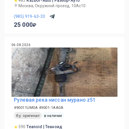
485
Razbor-Auto | Разбор-Ауто
Москва, Окружной проезд, 10Ас10
(985) 919-63-33
25 000
06.08.2026
Рулевая река ниссан мурано z51
490011UM0A 49001-1AA0A
б.у. оригинал
в наличии
590
Teanoid | Теаноид