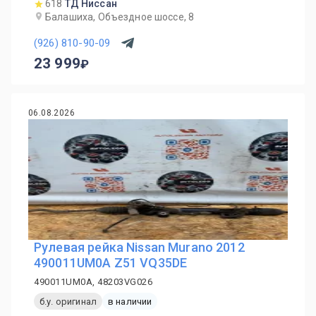
618
ТД Ниссан
Балашиха, Объездное шоссе, 8
(926) 810-90-09
23 999
06.08.2026
Рулевая рейка Nissan Murano 2012
490011UM0A Z51 VQ35DE
490011UM0A, 48203VG026
б.у. оригинал
в наличии