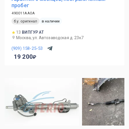
пробег
490011AA0A
б.у. оригинал
в наличии
13
ВИПГУР АТ
Москва, ул. Автозаводская д. 23к7
(909) 158-25-53
19 200