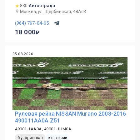
830
Автострада
Москва, ул. Щербинская, 48Ас3
(964) 767-04-65
18 000
05.08.2026
Рулевая рейка NISSAN Murano 2008-2016
490011AA0A Z51
49001-1AA0A, 49001-1UM0A
б.у. оригинал
в наличии