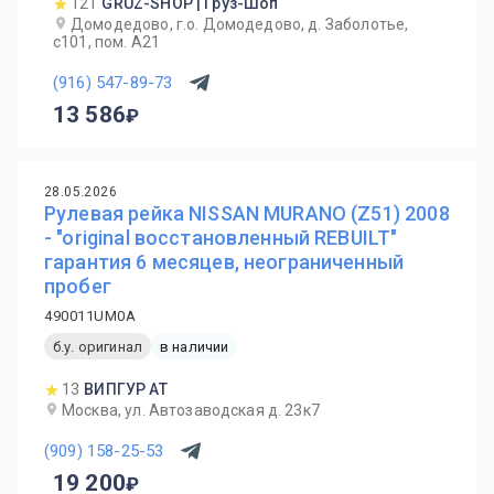
121
GRUZ-SHOP | Груз-Шоп
Домодедово, г.о. Домодедово, д. Заболотье,
с101, пом. А21
(916) 547-89-73
13 586
28.05.2026
Рулевая рейка NISSAN MURANO (Z51) 2008
- "original восстановленный REBUILT"
гарантия 6 месяцев, неограниченный
пробег
490011UM0A
б.у. оригинал
в наличии
13
ВИПГУР АТ
Москва, ул. Автозаводская д. 23к7
(909) 158-25-53
19 200