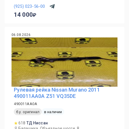
(925) 023-56-00
14 000
06.08.2026
Рулевая рейка Nissan Murano 2011
490011AA0A Z51 VQ35DE
490011AA0A
б.у. оригинал
в наличии
618
ТД Ниссан
Балашиха, Объездное шоссе, 8