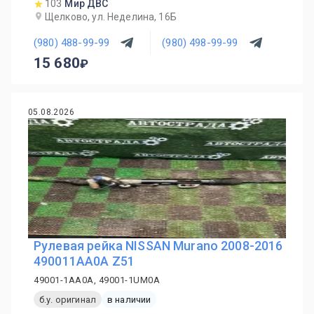
103
Мир ДВС
Щелково, ул. Неделина, 16Б
(980) 488-99-99
(980) 498-99-99
15 680
05.08.2026
Рулевая рейка NISSAN Murano 2008-2016
490011AA0A Z51
49001-1AA0A, 49001-1UM0A
б.у. оригинал
в наличии