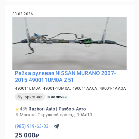
03.08.2026
Рейка рулевая NISSAN MURANO 2007-
2015 490011UM0A Z51
490011UM0A, 49001-1UM0A, 490011AA0A, 49001-1AA0A
б.у. оригинал
в наличии
485
Razbor-Auto | Разбор-Ауто
Москва, Окружной проезд, 10Ас10
(985) 919-63-33
25 000