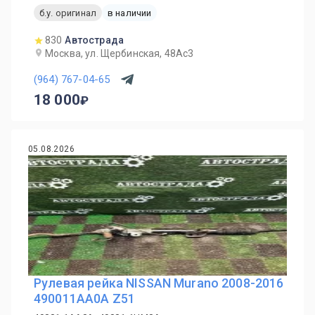
б.у. оригинал
в наличии
830
Автострада
Москва, ул. Щербинская, 48Ас3
(964) 767-04-65
18 000
05.08.2026
Рулевая рейка NISSAN Murano 2008-2016
490011AA0A Z51