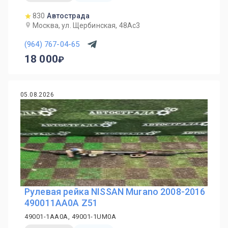
830
Автострада
Москва, ул. Щербинская, 48Ас3
(964) 767-04-65
18 000
05.08.2026
Рулевая рейка NISSAN Murano 2008-2016
490011AA0A Z51
49001-1AA0A, 49001-1UM0A