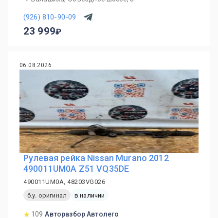
(926) 810-90-09
23 999
06.08.2026
Рулевая рейка Nissan Murano 2012
490011UM0A Z51 VQ35DE
490011UM0A, 48203VG026
б.у. оригинал
в наличии
109
Авторазбор Автолего