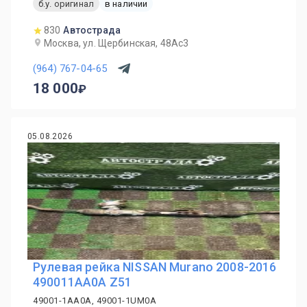
б.у. оригинал
в наличии
830
Автострада
Москва, ул. Щербинская, 48Ас3
(964) 767-04-65
18 000
05.08.2026
Рулевая рейка NISSAN Murano 2008-2016
490011AA0A Z51
49001-1AA0A, 49001-1UM0A