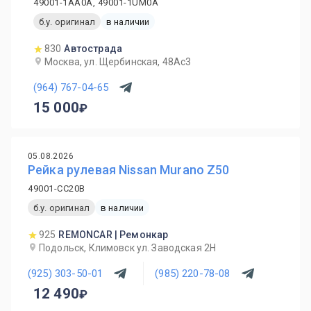
49001-1AA0A, 49001-1UM0A
б.у. оригинал
в наличии
830
Автострада
Москва, ул. Щербинская, 48Ас3
(964) 767-04-65
15 000
05.08.2026
Рейка рулевая Nissan Murano Z50
49001-CC20B
б.у. оригинал
в наличии
925
REMONCAR | Ремонкар
Подольск, Климовск ул. Заводская 2Н
(925) 303-50-01
(985) 220-78-08
12 490