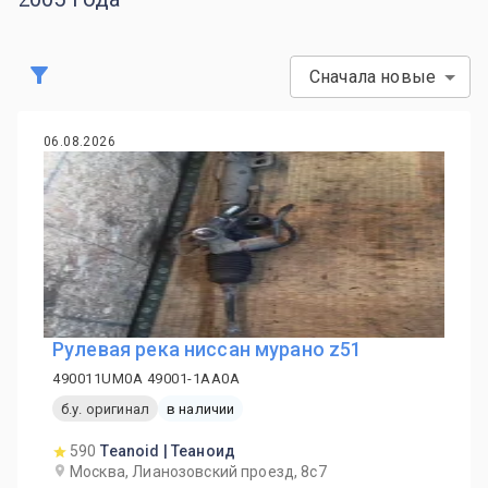
Сначала новые
06.08.2026
Рулевая река ниссан мурано z51
490011UM0A 49001-1AA0A
б.у. оригинал
в наличии
590
Teanoid | Теаноид
Москва, Лианозовский проезд, 8с7