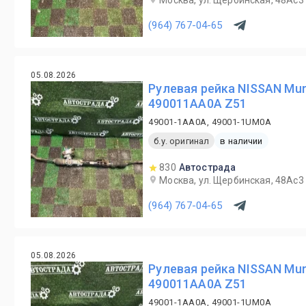
Москва, ул. Щербинская, 48Ас3
(964) 767-04-65
05.08.2026
Рулевая рейка NISSAN Mur
490011AA0A Z51
49001-1AA0A, 49001-1UM0A
б.у. оригинал
в наличии
830
Автострада
Москва, ул. Щербинская, 48Ас3
(964) 767-04-65
05.08.2026
Рулевая рейка NISSAN Mur
490011AA0A Z51
49001-1AA0A, 49001-1UM0A