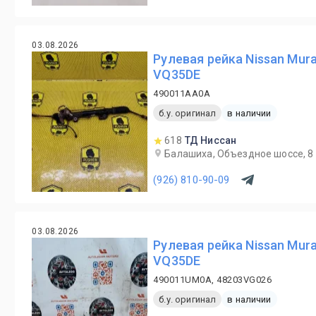
03.08.2026
Рулевая рейка Nissan Mur
VQ35DE
490011AA0A
б.у. оригинал
в наличии
618
ТД Ниссан
Балашиха, Объездное шоссе, 8
(926) 810-90-09
03.08.2026
Рулевая рейка Nissan Mur
VQ35DE
490011UM0A, 48203VG026
б.у. оригинал
в наличии