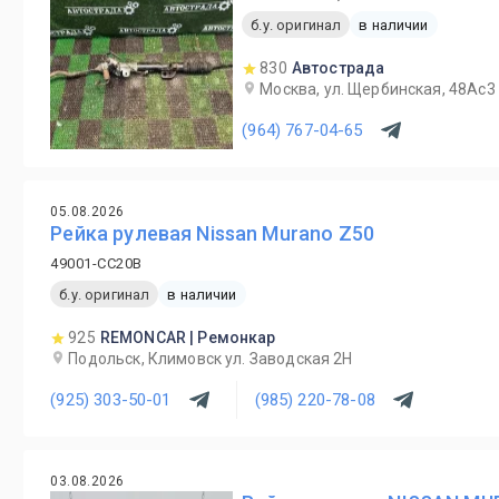
б.у. оригинал
в наличии
830
Автострада
Москва, ул. Щербинская, 48Ас3
(964) 767-04-65
05.08.2026
Рейка рулевая Nissan Murano Z50
49001-CC20B
б.у. оригинал
в наличии
925
REMONCAR | Ремонкар
Подольск, Климовск ул. Заводская 2Н
(925) 303-50-01
(985) 220-78-08
03.08.2026