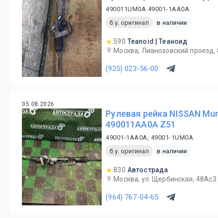
490011UM0A 49001-1AA0A
б.у. оригинал
в наличии
590
Teanoid | Теаноид
Москва, Лианозовский проезд, 
(925) 023-56-00
05.08.2026
Рулевая рейка NISSAN Mur
490011AA0A Z51
49001-1AA0A, 49001-1UM0A
б.у. оригинал
в наличии
830
Автострада
Москва, ул. Щербинская, 48Ас3
(964) 767-04-65