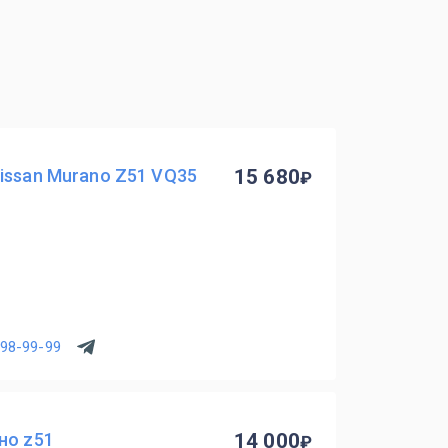
issan Murano Z51 VQ35
15 680
498-99-99
но z51
14 000