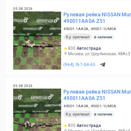
05.08.2026
Рулевая рейка NISSAN Mur
490011AA0A Z51
49001-1AA0A, 49001-1UM0A
б.у. оригинал
в наличии
830
Автострада
Москва, ул. Щербинская, 48Ас3
(964) 767-04-65
05.08.2026
Рулевая рейка NISSAN Mur
490011AA0A Z51
49001-1AA0A, 49001-1UM0A
б.у. оригинал
в наличии
830
Автострада