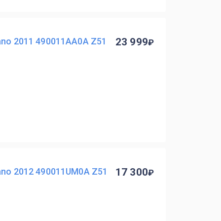
ano 2011 490011AA0A Z51
23 999
ano 2012 490011UM0A Z51
17 300