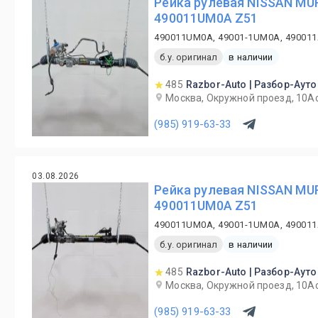
Рейка рулевая NISSAN MU
490011UM0A Z51
490011UM0A, 49001-1UM0A, 49001
б.у. оригинал
в наличии
485
Razbor-Auto | Разбор-Ауто
Москва, Окружной проезд, 10А
(985) 919-63-33
03.08.2026
Рейка рулевая NISSAN MU
490011UM0A Z51
490011UM0A, 49001-1UM0A, 49001
б.у. оригинал
в наличии
485
Razbor-Auto | Разбор-Ауто
Москва, Окружной проезд, 10А
(985) 919-63-33