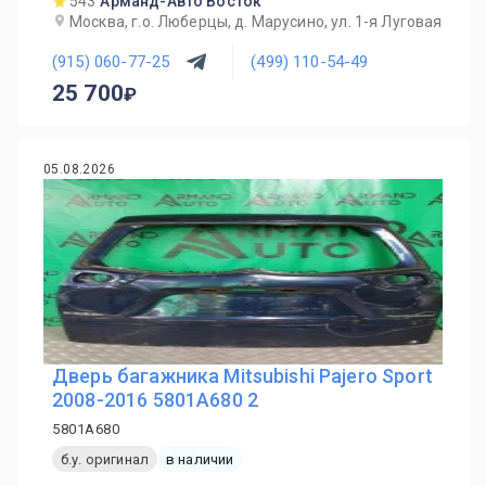
543
Арманд-Авто Восток
Москва, г.о. Люберцы, д. Марусино, ул. 1-я Луговая
(915) 060-77-25
(499) 110-54-49
25 700
05.08.2026
Дверь багажника Mitsubishi Pajero Sport
2008-2016 5801A680 2
5801A680
б.у. оригинал
в наличии