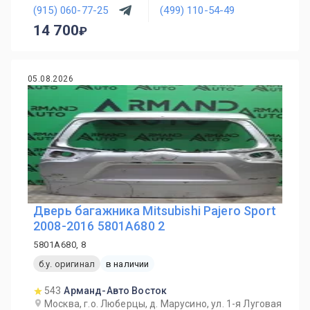
(915) 060-77-25
(499) 110-54-49
14 700
05.08.2026
Дверь багажника Mitsubishi Pajero Sport
2008-2016 5801A680 2
5801A680, 8
б.у. оригинал
в наличии
543
Арманд-Авто Восток
Москва, г.о. Люберцы, д. Марусино, ул. 1-я Луговая