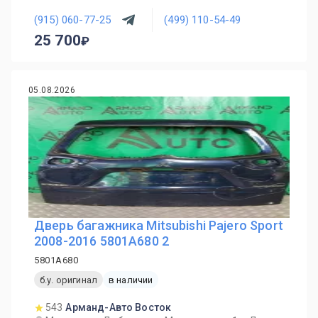
(915) 060-77-25
(499) 110-54-49
25 700
05.08.2026
Дверь багажника Mitsubishi Pajero Sport
2008-2016 5801A680 2
5801A680
б.у. оригинал
в наличии
543
Арманд-Авто Восток