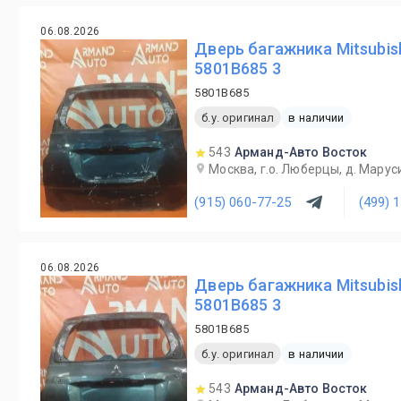
06.08.2026
Дверь багажника Mitsubish
5801B685 3
5801B685
б.у. оригинал
в наличии
543
Арманд-Авто Восток
Москва, г.о. Люберцы, д. Маруси
(915) 060-77-25
(499) 
06.08.2026
Дверь багажника Mitsubish
5801B685 3
5801B685
б.у. оригинал
в наличии
543
Арманд-Авто Восток