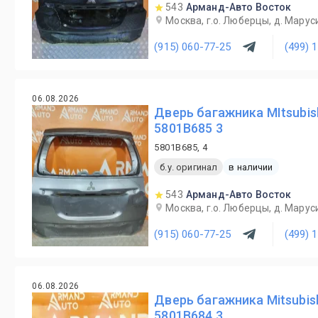
543
Арманд-Авто Восток
Москва, г.о. Люберцы, д. Маруси
(915) 060-77-25
(499) 
06.08.2026
Дверь багажника MItsubish
5801B685 3
5801B685, 4
б.у. оригинал
в наличии
543
Арманд-Авто Восток
Москва, г.о. Люберцы, д. Маруси
(915) 060-77-25
(499) 
06.08.2026
Дверь багажника Mitsubish
5801B684 3