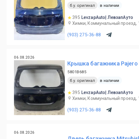
б.у. оригинал
в наличии
395
LevzapAuto| ЛевзапАуто
Химки, Коммунальный проезд, 
(903) 275-36-88
06.08.2026
Крышка багажника Pajero 
5801B685
б.у. оригинал
в наличии
395
LevzapAuto| ЛевзапАуто
Химки, Коммунальный проезд, 
(903) 275-36-88
06.08.2026
Дверь багажника Mitsubish