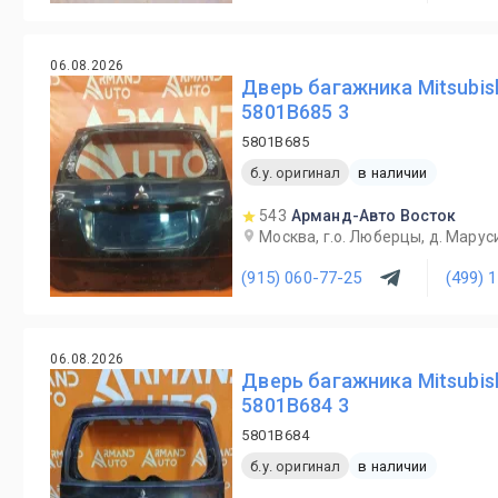
06.08.2026
Дверь багажника Mitsubish
5801B685 3
5801B685
б.у. оригинал
в наличии
543
Арманд-Авто Восток
Москва, г.о. Люберцы, д. Маруси
(915) 060-77-25
(499) 
06.08.2026
Дверь багажника Mitsubish
5801B684 3
5801B684
б.у. оригинал
в наличии