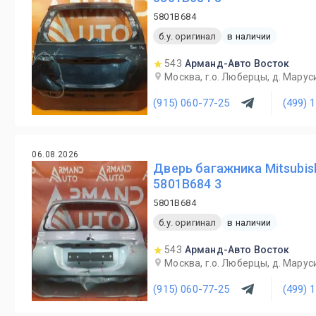
5801B684
б.у. оригинал
в наличии
543
Арманд-Авто Восток
Москва, г.о. Люберцы, д. Маруси
(915) 060-77-25
(499) 
06.08.2026
Дверь багажника Mitsubish
5801B684 3
5801B684
б.у. оригинал
в наличии
543
Арманд-Авто Восток
Москва, г.о. Люберцы, д. Маруси
(915) 060-77-25
(499) 