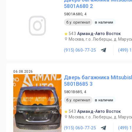
5801A680 2
5801A680, 4
б.у. оригинал
в наличии
543
Арманд-Авто Восток
Москва, г.о. Люберцы, д. Маруси
(915) 060-77-25
(499) 
06.08.2026
Дверь багажника Mitsubish
5801B685 3
5801B685, 4
б.у. оригинал
в наличии
543
Арманд-Авто Восток
Москва, г.о. Люберцы, д. Маруси
(915) 060-77-25
(499) 