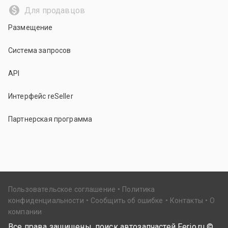
Для продавцов
Размещение
Система запросов
API
Интерфейс reSeller
Партнерская программа
Пользовательское соглашение
Политика
конфиденциальности
Сообщить об ошибке
Контакты
О
компании
Все права защищены, поиск автозапчастей Ferio.ru ©