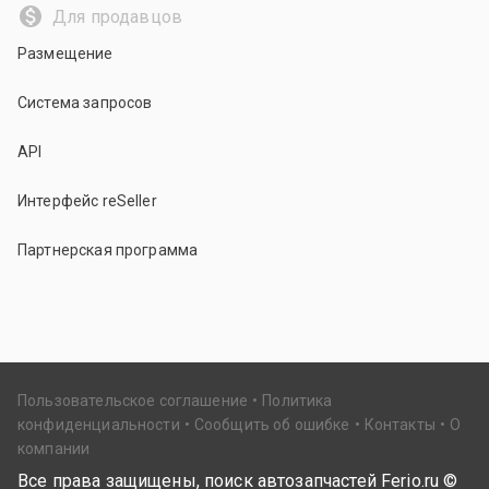
Для продавцов
Размещение
Система запросов
API
Интерфейс reSeller
Партнерская программа
Пользовательское соглашение
Политика
конфиденциальности
Сообщить об ошибке
Контакты
О
компании
Все права защищены, поиск автозапчастей Ferio.ru ©