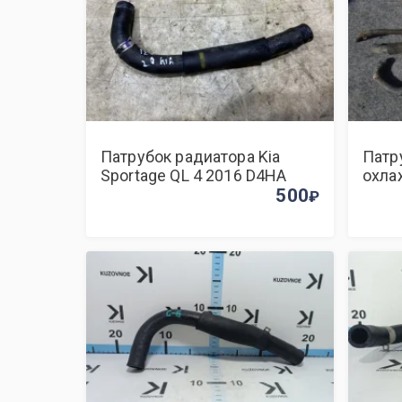
Патрубок радиатора Kia
Патр
Sportage QL 4 2016 D4HA
охла
500
Fe 2