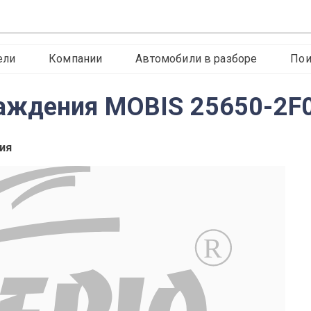
ели
Компании
Автомобили в разборе
Пои
аждения MOBIS 25650-2F0
ия
R