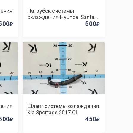
дения
Патрубок системы
охлаждения Hyundai Santa
500
Fe (DM) 2015
500
дения
Шланг системы охлаждения
Kia Sportage 2017 QL
500
450