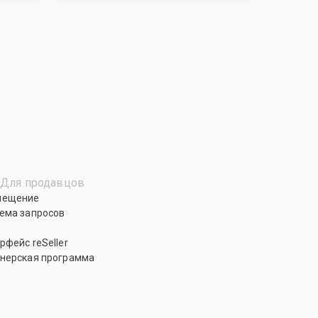
Для продавцов
мещение
ема запросов
рфейс reSeller
нерская программа