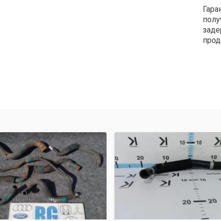
Гара
полу
заде
прод