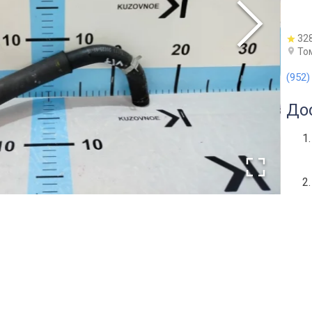
32
Том
(952)
До