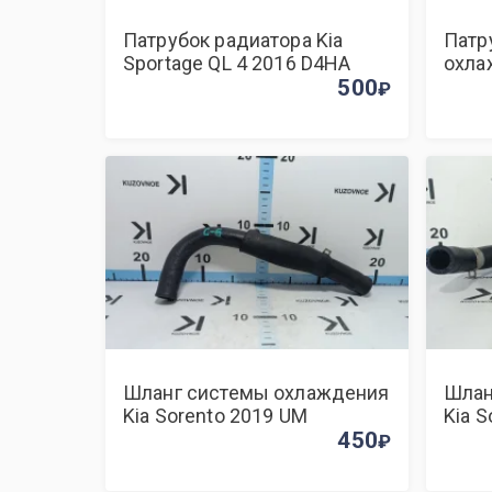
Патрубок радиатора Kia
Патр
Sportage QL 4 2016 D4HA
охла
500
Fe 2
Шланг системы охлаждения
Шлан
Kia Sorento 2019 UM
Kia 
450