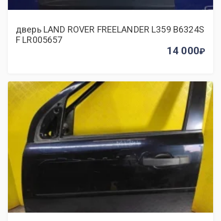
дверь LAND ROVER FREELANDER L359 B6324S
F LR005657
14 000