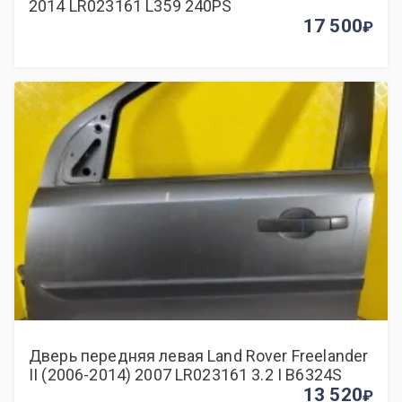
2014 LR023161 L359 240PS
17 500
Дверь передняя левая Land Rover Freelander
II (2006-2014) 2007 LR023161 3.2 I B6324S
13 520