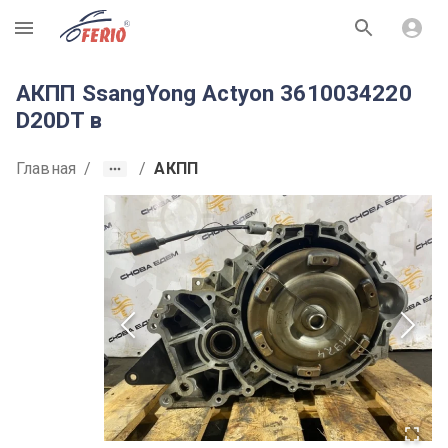
R
АКПП SsangYong Actyon 3610034220
D20DT в
Главная
/
/
АКПП