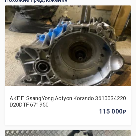
АКПП SsangYong Actyon Korando 3610034220
D20DTF 671950
115 000