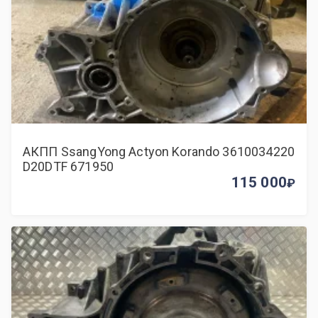
АКПП SsangYong Actyon Korando 3610034220
D20DTF 671950
115 000