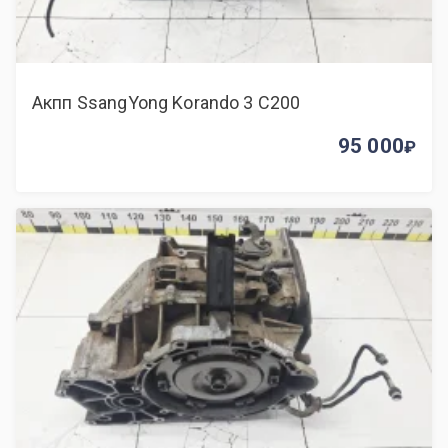
Акпп SsangYong Korando 3 C200
95 000