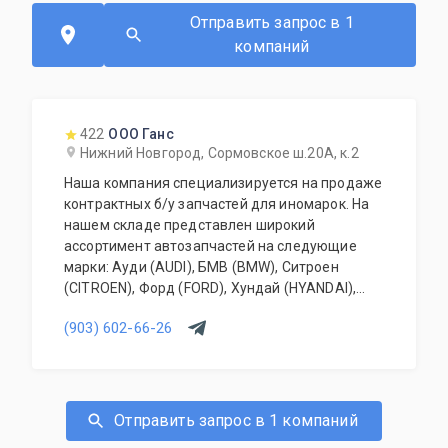
Отправить запрос в 1
компаний
422
ООО Ганс
Нижний Новгород, Сормовское ш.20А, к.2
Наша компания специализируется на продаже
контрактных б/у запчастей для иномарок. На
нашем складе представлен широкий
ассортимент автозапчастей на следующие
марки: Ауди (AUDI), БМВ (BMW), Ситроен
(CITROEN), Форд (FORD), Хундай (HYANDAI),
Киа (KIA), Ленд Ровер (LAND ROVER), Мерседес
(903) 602-66-26
(MERCEDES-BENZ), Митсубиси (MITSUBISHI),
Ниссан (NISSAN), Опель (OPEL), Пежо
(PEUGEOT), Рено (RENAULT), Вольво (VOLVO),
Шкода (SKODA), Фольксваген (VOLKSWAGEN) и
многие другие; Склад регулярно пополняется!
Отправить запрос в 1 компаний