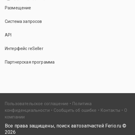
Размещение
Система запросов
API
Интерфейс reSeller
Партнерская программа
Пользовательское соглашение
Политика
конфиденциальности
Сообщить об ошибке
Контакты
О
компании
Все права защищены, поиск автозапчастей Ferio.ru ©
2026