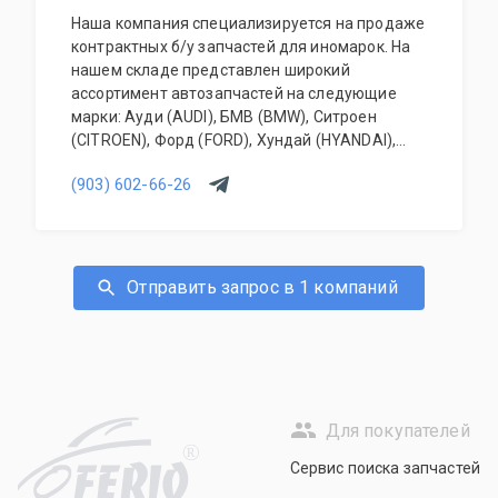
Наша компания специализируется на продаже
контрактных б/у запчастей для иномарок. На
нашем складе представлен широкий
ассортимент автозапчастей на следующие
марки: Ауди (AUDI), БМВ (BMW), Ситроен
(CITROEN), Форд (FORD), Хундай (HYANDAI),
Киа (KIA), Ленд Ровер (LAND ROVER), Мерседес
(903) 602-66-26
(MERCEDES-BENZ), Митсубиси (MITSUBISHI),
Ниссан (NISSAN), Опель (OPEL), Пежо
(PEUGEOT), Рено (RENAULT), Вольво (VOLVO),
Шкода (SKODA), Фольксваген (VOLKSWAGEN) и
многие другие; Склад регулярно пополняется!
Отправить запрос в 1 компаний
Для покупателей
R
Сервис поиска запчастей