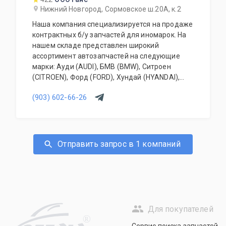
Нижний Новгород, Сормовское ш.20А, к.2
Наша компания специализируется на продаже
контрактных б/у запчастей для иномарок. На
нашем складе представлен широкий
ассортимент автозапчастей на следующие
марки: Ауди (AUDI), БМВ (BMW), Ситроен
(CITROEN), Форд (FORD), Хундай (HYANDAI),
Киа (KIA), Ленд Ровер (LAND ROVER), Мерседес
(903) 602-66-26
(MERCEDES-BENZ), Митсубиси (MITSUBISHI),
Ниссан (NISSAN), Опель (OPEL), Пежо
(PEUGEOT), Рено (RENAULT), Вольво (VOLVO),
Шкода (SKODA), Фольксваген (VOLKSWAGEN) и
многие другие; Склад регулярно пополняется!
Отправить запрос в 1 компаний
Для покупателей
R